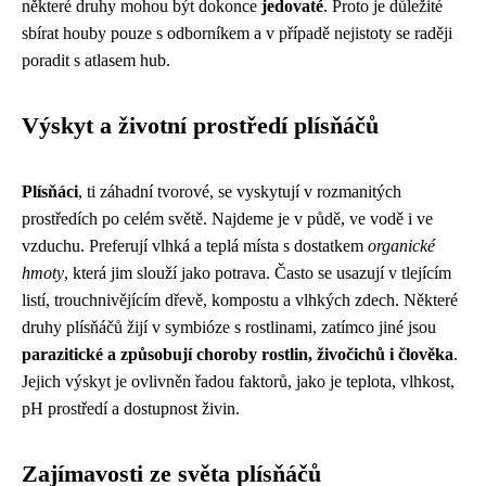
některé druhy mohou být dokonce
jedovaté
. Proto je důležité
sbírat houby pouze s odborníkem a v případě nejistoty se raději
poradit s atlasem hub.
Výskyt a životní prostředí plísňáčů
Plísňáci
, ti záhadní tvorové, se vyskytují v rozmanitých
prostředích po celém světě. Najdeme je v půdě, ve vodě i ve
vzduchu. Preferují vlhká a teplá místa s dostatkem
organické
hmoty
, která jim slouží jako potrava. Často se usazují v tlejícím
listí, trouchnivějícím dřevě, kompostu a vlhkých zdech. Některé
druhy plísňáčů žijí v symbióze s rostlinami, zatímco jiné jsou
parazitické a způsobují choroby rostlin, živočichů i člověka
.
Jejich výskyt je ovlivněn řadou faktorů, jako je teplota, vlhkost,
pH prostředí a dostupnost živin.
Zajímavosti ze světa plísňáčů