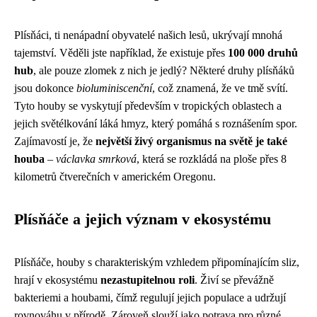
Plísňáci, ti nenápadní obyvatelé našich lesů, ukrývají mnohá
tajemství. Věděli jste například, že existuje přes
100 000 druhů
hub
, ale pouze zlomek z nich je jedlý? Některé druhy plísňáků
jsou dokonce
bioluminiscenční
, což znamená, že ve tmě svítí.
Tyto houby se vyskytují především v tropických oblastech a
jejich světélkování láká hmyz, který pomáhá s roznášením spor.
Zajímavostí je, že
největší živý organismus na světě je také
houba
–
václavka smrková
, která se rozkládá na ploše přes 8
kilometrů čtverečních v americkém Oregonu.
Plísňáče a jejich význam v ekosystému
Plísňáče, houby s charakteriským vzhledem připomínajícím sliz,
hrají v ekosystému
nezastupitelnou roli
. Živí se převážně
bakteriemi a houbami, čímž regulují jejich populace a udržují
rovnováhu v přírodě. Zároveň slouží jako potrava pro různé