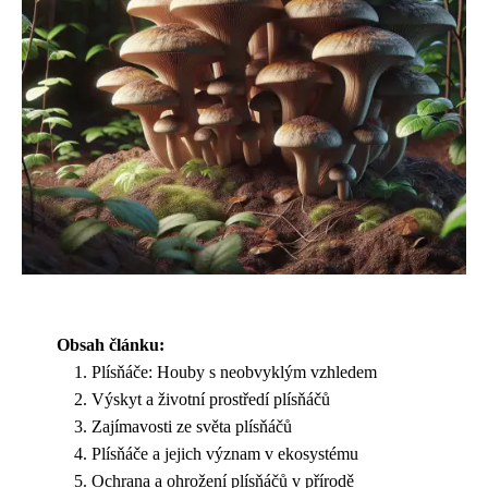
Obsah článku:
Plísňáče: Houby s neobvyklým vzhledem
Výskyt a životní prostředí plísňáčů
Zajímavosti ze světa plísňáčů
Plísňáče a jejich význam v ekosystému
Ochrana a ohrožení plísňáčů v přírodě