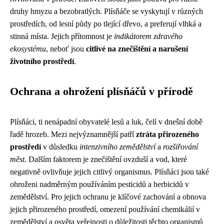
druhy hmyzu a bezobratlých. Plísňáče se vyskytují v různých
prostředích, od lesní půdy po tlející dřevo, a preferují vlhká a
stinná místa. Jejich přítomnost je
indikátorem zdravého
ekosystému
, neboť jsou
citlivé na znečištění a narušení
životního prostředí
.
Ochrana a ohrožení plísňáčů v přírodě
Plísňáci, ti nenápadní obyvatelé lesů a luk, čelí v dnešní době
řadě hrozeb. Mezi nejvýznamnější patří
ztráta přirozeného
prostředí
v důsledku
intenzivního zemědělství
a
rozšiřování
měst
. Dalším faktorem je znečištění ovzduší a vod, které
negativně ovlivňuje jejich citlivý organismus. Plísňáci jsou také
ohroženi nadměrným používáním pesticidů a herbicidů v
zemědělství. Pro jejich ochranu je klíčové zachování a obnova
jejich přirozeného prostředí, omezení používání chemikálií v
zemědělství a osvěta veřejnosti o důležitosti těchto organismů