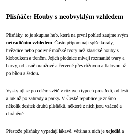
Plísňáče: Houby s neobvyklým vzhledem
Plísňáky, to je skupina hub, která na první pohled zaujme svým
netradičním vzhledem
. Často připomínají spíše korály,
hvězdice nebo podivné mořské tvory než klasické houby s
kloboukem a třeněm. Jejich plodnice mívají rozmanité tvary a
barvy, od jasně oranžové a červené přes růžovou a fialovou až
po bílou a šedou.
Vyskytují se po celém světě v různých typech prostředí, od lesů
a luk až po zahrady a parky. V České republice je známo
několik desítek druhů plísňáků, některé z nich jsou vzácné a
chráněné.
Přestože plísňáky vypadají lákavě, většina z nich je
ne
jedlá
a