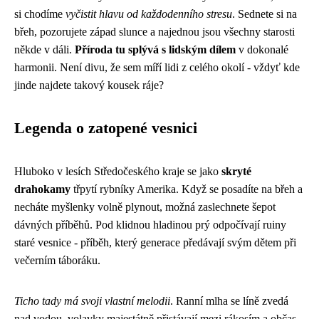
si chodíme
vyčistit hlavu od každodenního stresu
. Sednete si na
břeh, pozorujete západ slunce a najednou jsou všechny starosti
někde v dáli.
Příroda tu splývá s lidským dílem
v dokonalé
harmonii. Není divu, že sem míří lidi z celého okolí - vždyť kde
jinde najdete takový kousek ráje?
Legenda o zatopené vesnici
Hluboko v lesích Středočeského kraje se jako
skryté
drahokamy
třpytí rybníky Amerika. Když se posadíte na břeh a
necháte myšlenky volně plynout, možná zaslechnete šepot
dávných příběhů. Pod klidnou hladinou prý odpočívají ruiny
staré vesnice - příběh, který generace předávají svým dětem při
večerním táboráku.
Ticho tady má svoji vlastní melodii
. Ranní mlha se líně zvedá
nad vodou, volavky majestátně přistávají mezi rákosím a občas