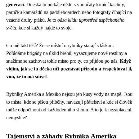
generací
. Dneska tu potkáte dědu s vnoučaty krmící kachny,
partičku kamarádů na paddleboardech nebo fotografy číhající na
vzácné druhy ptáků. Je to
oáza klidu uprostřed uspěchaného
světa
, kde si každý najde to svoje.
Co mě fakt těší? Že se místní o rybníky starají s láskou.
Pořádáme brigády na úklid břehů, vysazujeme nové rostliny a
snažíme se zachovat tohle místo pro ty, co přijdou po nás.
Když
vidím, jak se tu děcka učí poznávat přírodu a respektovat ji,
vím, že to má smysl
.
Rybníky Amerika a Mexiko nejsou jen kusy vody na mapě. Jsou
to místa, kde se píšou příběhy, navazují přátelství a kde si člověk
může odpočinout od každodenního shonu. A to je k nezaplacení,
nemyslíte?
Tajemství a záhady Rybníka Amerika