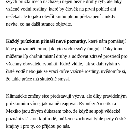
svých průzkumech nacházejí nejen běžné druhy ryb, ale taky
vzácné vodní rostliny, které by člověk na první pohled ani
nečekal. Je to jako otevřít knihu plnou překvapení - nikdy
nevíte, co na další stránce objevíte.
Každý průzkum přináší nové poznatky
, které nám pomáhají
lépe porozumět tomu, jak tyto vodní světy fungují. Díky tomu
můžeme líp chránit místní druhy a udržovat zdravé prostředí pro
všechny obyvatele rybníků. Když vidíte, jak se daří rybám v
čisté vodě nebo jak se vrací dříve vzácné rostliny, uvědomíte si,
že tahle práce má skutečně smysl.
Klimatické změny sice představují výzvu, ale díky pravidelným
průzkumům víme, jak na ně reagovat. Rybníky Amerika a
Mexiko jsou živým důkazem toho, že když se spojí vědecké
poznání s láskou k přírodě, můžeme zachovat tyhle perly české
krajiny i pro ty, co přijdou po nás.