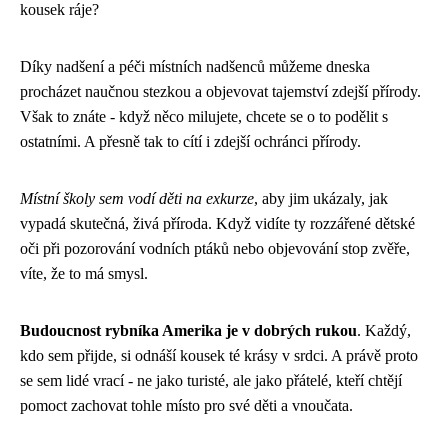
kousek ráje?
Díky nadšení a péči místních nadšenců můžeme dneska
procházet naučnou stezkou a objevovat tajemství zdejší přírody.
Však to znáte - když něco milujete, chcete se o to podělit s
ostatními. A přesně tak to cítí i zdejší ochránci přírody.
Místní školy sem vodí děti na exkurze
, aby jim ukázaly, jak
vypadá skutečná, živá příroda. Když vidíte ty rozzářené dětské
oči při pozorování vodních ptáků nebo objevování stop zvěře,
víte, že to má smysl.
Budoucnost rybníka Amerika je v dobrých rukou
. Každý,
kdo sem přijde, si odnáší kousek té krásy v srdci. A právě proto
se sem lidé vrací - ne jako turisté, ale jako přátelé, kteří chtějí
pomoct zachovat tohle místo pro své děti a vnoučata.