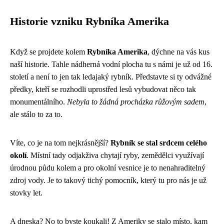
Historie vzniku Rybníka Amerika
Když se projdete kolem
Rybníka Amerika
, dýchne na vás kus
naší historie. Tahle nádherná vodní plocha tu s námi je už od 16.
století a není to jen tak ledajaký rybník. Představte si ty odvážné
předky, kteří se rozhodli uprostřed lesů vybudovat něco tak
monumentálního.
Nebyla to žádná procházka růžovým sadem
,
ale stálo to za to.
Víte, co je na tom nejkrásnější?
Rybník se stal srdcem celého
okolí
. Místní tady odjakživa chytají ryby, zemědělci využívají
úrodnou půdu kolem a pro okolní vesnice je to nenahraditelný
zdroj vody. Je to takový tichý pomocník, který tu pro nás je už
stovky let.
A dneska? No to byste koukali! Z Ameriky se stalo místo, kam