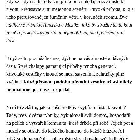
kdy se tady usadili odvážní průkopníci hledající své místo k
životu. Představte si tu malebnou scenérii - divoká příroda, klid a
ticho přerušované jen šuměním větru v korunách stromů.
Dva
nádherné rybníky, Amerika a Mexiko, jako by strážily tento kout
země a poskytovaly místním nejen obživu, ale i potěšení pro
duši.
Když se tu procházíte dnes, dýchne na vás atmosféra dávných
časů. Staré chalupy pamatující příběhy mnoha generací,
křivolaké cestičky vinoucí se mezi staveními, zahrádky plné
květin.
I když přesnou podobu původní vesnice už asi nikdy
nepoznáme
, její duše tu žije dál.
Není to zvláštní, jak si naši předkové vybírali místa k životu?
Tady, mezi dvěma rybníky, vybudovali svůj domov, hospodařili
na polích a vytvářeli komunitu, která držela při sobě. Jejich pot a
mozoly se otiskly do každého kamene, do každé brázdy. A i
když se doba změnila, tohle místo si zachovalo svůj jedinečný