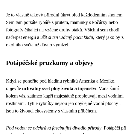
Je to vlastně takový přírodní úkryt před každodenním shonem.
Sem tam potkáte rybáře s prutem, maminky s kočárky nebo
fotografy číhající na vzácné druhy ptáků. Všichni sem chodí
načerpat energii a
užít si ten vzácný pocit klidu
, který jako by z
okolního světa už dávno vymizel.
Potápěčské průzkumy a objevy
Když se ponoříte pod hladinu rybníků Amerika a Mexiko,
objevíte
úchvatný svět plný života a tajemství
. Voda šumí
kolem vás, zatímco kapři majestátně proplouvají mezi vodními
rostlinami. Tyhle rybníky nejsou jen obyčejné vodní plochy -
jsou to živoucí ekosystémy s vlastním příběhem.
Pod vodou se odehrává fascinující divadlo přírody
. Potápěči při