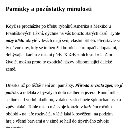
Památky a pozůstatky minulosti
Když se procházíte po břehu rybníků Amerika a Mexiko u
Františkových Lázní, dýchne na vás kouzlo starých časů. Tyhle
oázy klidu
ukryté v lesích mají svůj vlastní příběh. Představte si
ty dávné dny, kdy se tu hemžili horníci s krumpáči a lopatami,
dobývající kaolin z místní půdy. Každý z nich snil o lepším
životě, možná proto ty exotické názvy připomínající daleké
země.
Dneska už po těžbě není ani památky.
Příroda si vzala zpět, co jí
patřilo
, a udělala z bývalých dolů nádherná jezera. Ranní mlha
se line nad vodní hladinou, v dálce zaslechnete šplouchání ryb a
zpěv ptáků. Tohle místo má svoje kouzlo v každém ročním
období - na jaře rozkvétá, v létě láká k osvěžení, na podzim
hraje všemi barvami a v zimě se halí do třpytivého závoje