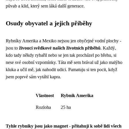
půvab a klid, který sem láká další generace.
Osudy obyvatel a jejich příběhy
Rybníky Amerika a Mexiko nejsou jen obyčejné vodní plochy -
jsou to
živoucí svědkové našich životních příběhů
. Každý,
kdo tady někdy rybařil nebo se jen tak procházel po břehu, si
nese své osobní vzpomínky. Táta mě sem brával už jako malýho
kluka a učil mě, jak nahodit udici. Pamatuju si ten pocit, když
jsem poprvé sám vytáhl kapra.
Vlastnost
Rybník Amerika
Rozloha
25 ha
Tyhle rybníky jsou jako magnet - přitahují k sobě lidi všech