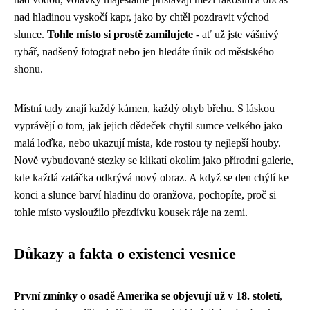
nad hladinou vyskočí kapr, jako by chtěl pozdravit východ
slunce.
Tohle místo si prostě zamilujete
- ať už jste vášnivý
rybář, nadšený fotograf nebo jen hledáte únik od městského
shonu.
Místní tady znají každý kámen, každý ohyb břehu. S láskou
vyprávějí o tom, jak jejich dědeček chytil sumce velkého jako
malá loďka, nebo ukazují místa, kde rostou ty nejlepší houby.
Nově vybudované stezky se klikatí okolím jako přírodní galerie,
kde každá zatáčka odkrývá nový obraz. A když se den chýlí ke
konci a slunce barví hladinu do oranžova, pochopíte, proč si
tohle místo vysloužilo přezdívku kousek ráje na zemi.
Důkazy a fakta o existenci vesnice
První zmínky o osadě Amerika se objevují už v 18. století
,