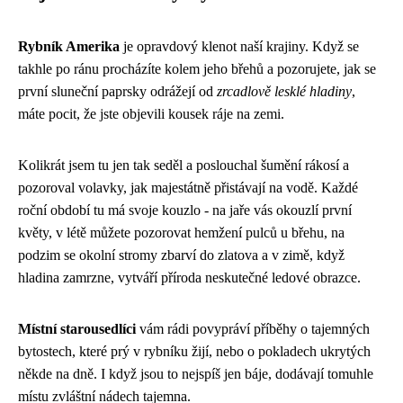
Rybník Amerika
je opravdový klenot naší krajiny. Když se
takhle po ránu procházíte kolem jeho břehů a pozorujete, jak se
první sluneční paprsky odrážejí od
zrcadlově lesklé hladiny
,
máte pocit, že jste objevili kousek ráje na zemi.
Kolikrát jsem tu jen tak seděl a poslouchal šumění rákosí a
pozoroval volavky, jak majestátně přistávají na vodě. Každé
roční období tu má svoje kouzlo - na jaře vás okouzlí první
květy, v létě můžete pozorovat hemžení pulců u břehu, na
podzim se okolní stromy zbarví do zlatova a v zimě, když
hladina zamrzne, vytváří příroda neskutečné ledové obrazce.
Místní starousedlíci
vám rádi povypráví příběhy o tajemných
bytostech, které prý v rybníku žijí, nebo o pokladech ukrytých
někde na dně. I když jsou to nejspíš jen báje, dodávají tomuhle
místu zvláštní nádech tajemna.