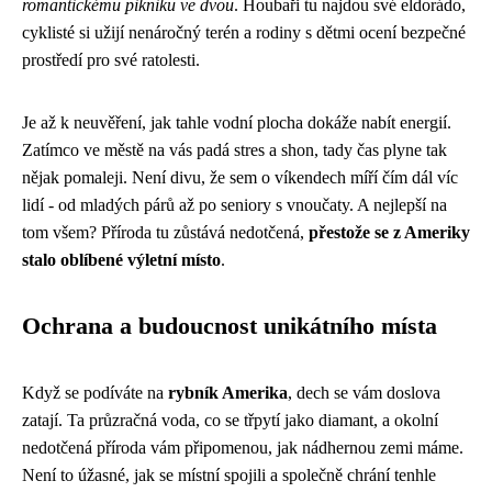
romantickému pikniku ve dvou
. Houbaři tu najdou své eldorádo,
cyklisté si užijí nenáročný terén a rodiny s dětmi ocení bezpečné
prostředí pro své ratolesti.
Je až k neuvěření, jak tahle vodní plocha dokáže nabít energií.
Zatímco ve městě na vás padá stres a shon, tady čas plyne tak
nějak pomaleji. Není divu, že sem o víkendech míří čím dál víc
lidí - od mladých párů až po seniory s vnoučaty. A nejlepší na
tom všem? Příroda tu zůstává nedotčená,
přestože se z Ameriky
stalo oblíbené výletní místo
.
Ochrana a budoucnost unikátního místa
Když se podíváte na
rybník Amerika
, dech se vám doslova
zatají. Ta průzračná voda, co se třpytí jako diamant, a okolní
nedotčená příroda vám připomenou, jak nádhernou zemi máme.
Není to úžasné, jak se místní spojili a společně chrání tenhle