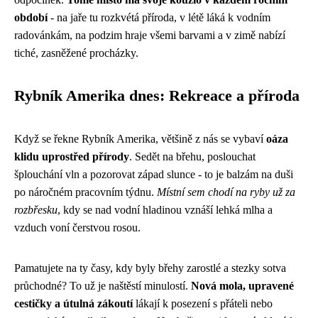
období
- na jaře tu rozkvétá příroda, v létě láká k vodním
radovánkám, na podzim hraje všemi barvami a v zimě nabízí
tiché, zasněžené procházky.
Rybník Amerika dnes: Rekreace a příroda
Když se řekne Rybník Amerika, většině z nás se vybaví
oáza
klidu uprostřed přírody
. Sedět na břehu, poslouchat
šplouchání vln a pozorovat západ slunce - to je balzám na duši
po náročném pracovním týdnu.
Místní sem chodí na ryby už za
rozbřesku
, kdy se nad vodní hladinou vznáší lehká mlha a
vzduch voní čerstvou rosou.
Pamatujete na ty časy, kdy byly břehy zarostlé a stezky sotva
průchodné? To už je naštěstí minulostí.
Nová mola, upravené
cestičky a útulná zákoutí
lákají k posezení s přáteli nebo