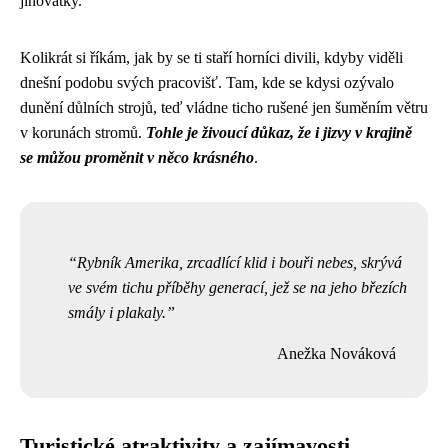
jinovatky.
Kolikrát si říkám, jak by se ti staří horníci divili, kdyby viděli
dnešní podobu svých pracovišť. Tam, kde se kdysi ozývalo
dunění důlních strojů, teď vládne ticho rušené jen šuměním větru
v korunách stromů.
Tohle je živoucí důkaz, že i jizvy v krajině
se můžou proměnit v něco krásného
.
Rybník Amerika, zrcadlící klid i bouři nebes, skrývá
ve svém tichu příběhy generací, jež se na jeho březích
smály i plakaly.
Anežka Nováková
Turistické atraktivity a zajímavosti