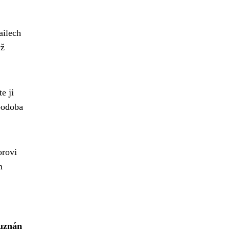
ailech
yž
e ji
podoba
orovi
m
 uznán