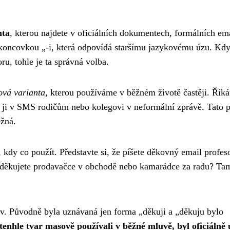
nta
, kterou najdete v oficiálních dokumentech, formálních em
a s koncovkou „-i, která odpovídá staršímu jazykovému úzu. Kd
u, tohle je ta správná volba.
ová varianta
, kterou používáme v běžném životě častěji. Říkát
ji v SMS rodičům nebo kolegovi v neformální zprávě. Tato 
ěžná.
, kdy co použít. Představte si, že píšete děkovný email profes
ž děkujete prodavačce v obchodě nebo kamarádce za radu? Ta
dřív. Původně byla uznávaná jen forma „děkuji a „děkuju bylo
tenhle tvar masově používali v běžné mluvě, byl oficiálně