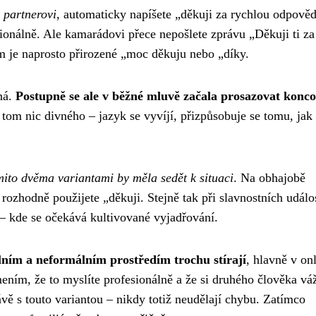
 partnerovi
, automaticky napíšete „děkuji za rychlou odpově
sionálně. Ale kamarádovi přece nepošlete zprávu „Děkuji ti za
 je naprosto přirozené „moc děkuju nebo „díky.
ná.
Postupně se ale v běžné mluvě začala prosazovat konco
 tom nic divného – jazyk se vyvíjí, přizpůsobuje se tomu, jak
mito dvěma variantami by měla sedět k situaci
. Na obhajobě
rozhodně použijete „děkuji. Stejně tak při slavnostních událo
í – kde se očekává kultivované vyjadřování.
lním a neformálním prostředím trochu stírají
, hlavně v on
ním, že to myslíte profesionálně a že si druhého člověka váž
ávě s touto variantou – nikdy totiž neudělají chybu. Zatímco