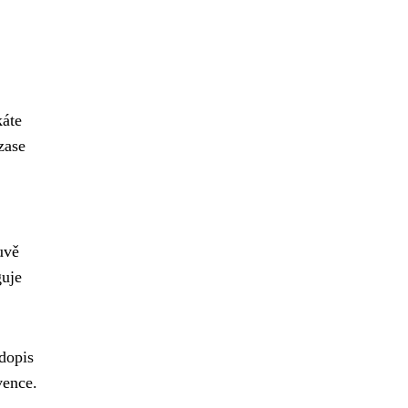
káte
zase
uvě
guje
 dopis
vence.