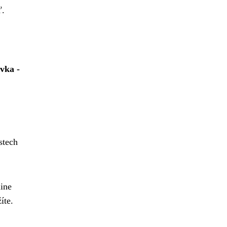
ď.
vka -
stech
line
íte.