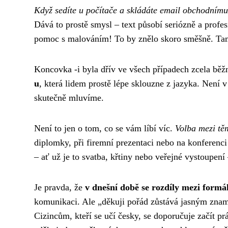
Když sedíte u počítače a skládáte email obchodnímu
Dává to prostě smysl – text působí seriózně a profe
pomoc s malováním! To by znělo skoro směšně. Tam
Koncovka -i byla dřív ve všech případech zcela běž
u
, která lidem prostě lépe sklouzne z jazyka. Není v
skutečně mluvíme.
Není to jen o tom, co se vám líbí víc.
Volba mezi tě
diplomky, při firemní prezentaci nebo na konferenci 
– ať už je to svatba, křtiny nebo veřejné vystoupen
Je pravda, že
v dnešní době se rozdíly mezi formá
komunikaci. Ale „děkuji pořád zůstává jasným zname
Cizincům, kteří se učí česky, se doporučuje začít pr