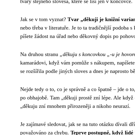
tvary stejného slovesa, které se liší jen v koncovce.
Jak se v tom vyznat?
Tvar „děkuji je knižní varia
nebo třeba v literatuře. Je to ta tradičnější podob
píšete žádost na úřad nebo děkovný dopis po pohovor
Na druhou stranu
„děkuju s koncovkou „-u je hovor
kamarádovi, když vám pomůže s nákupem, napíšete 
se rozšířila podle jiných sloves a dnes je naprosto b
Nejde tedy o to, co je správně a co špatně – jde o to
po obhajobě. Tam „děkuji prostě zní lépe. Ale kdy
„děkuju zní mnohem přirozeněji a nikoho neurazí.
Je zajímavé sledovat, jak se na tuto otázku dívali 
považováno za chybu.
Teprve postupně, když lidé 