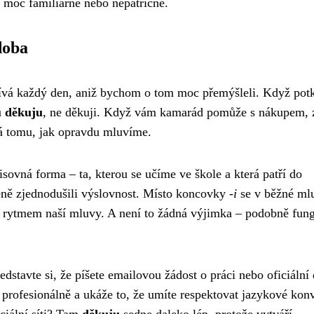
moc familiárně nebo nepatřičně.
doba
užívá každý den, aniž bychom o tom moc přemýšleli. Když pot
u
děkuju
, ne děkuji. Když vám kamarád pomůže s nákupem, 
ídá tomu, jak opravdu mluvíme.
isovná forma – ta, kterou se učíme ve škole a která patří do
zeně zjednodušili výslovnost. Místo koncovky
-i
se v běžné ml
í s rytmem naší mluvy. A není to žádná výjimka – podobně fun
dstavte si, že píšete emailovou žádost o práci nebo oficiální
 profesionálně a ukáže to, že umíte respektovat jazykové kon