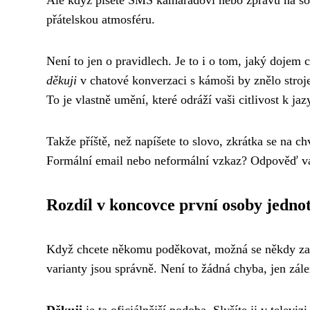
Ale když píšete SMS kamarádovi nebo zprávu na so
přátelskou atmosféru.
Není to jen o pravidlech. Je to i o tom, jaký dojem 
děkuji
v chatové konverzaci s kámoši by znělo stroj
To je vlastně umění, které odráží vaši citlivost k ja
Takže příště, než napíšete to slovo, zkrátka se na ch
Formální email nebo neformální vzkaz? Odpověď v
Rozdíl v koncovce první osoby jednot
Když chcete někomu poděkovat, možná se někdy za
varianty jsou správně. Není to žádná chyba, jen zálež