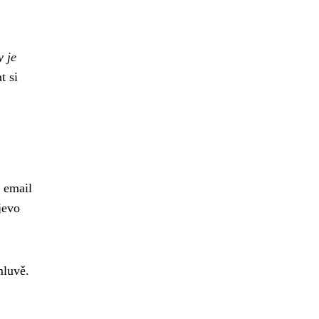
y je
t si
ý email
jevo
mluvě.