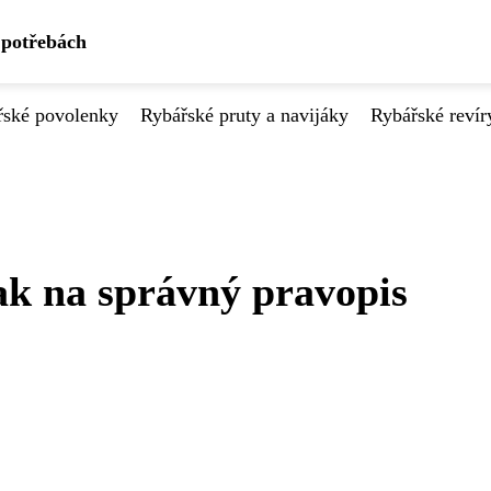
 potřebách
řské povolenky
Rybářské pruty a navijáky
Rybářské revír
ak na správný pravopis