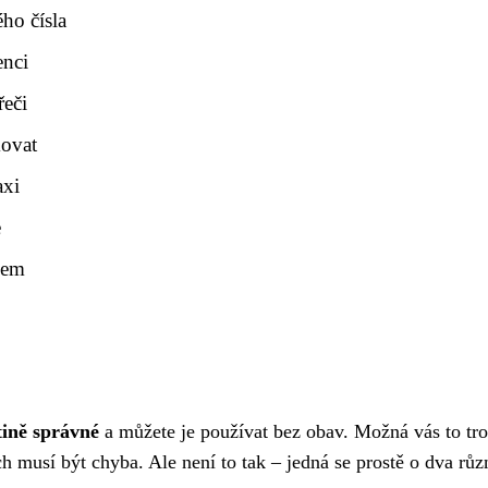
ho čísla
enci
řeči
kovat
axi
e
lem
tině správné
a můžete je používat bez obav. Možná vás to tr
ch musí být chyba. Ale není to tak – jedná se prostě o dva růz