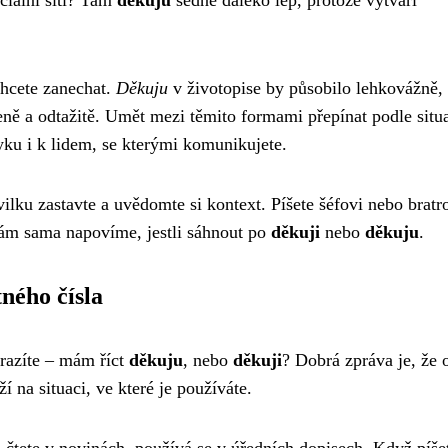
ciální síti? Tam
děkuju
sedne daleko lép, protože vytváří
chcete zanechat.
Děkuju
v životopise by působilo lehkovážně, 
eně a odtažitě. Umět mezi těmito formami přepínat podle situ
zyku i k lidem, se kterými komunikujete.
vilku zastavte a uvědomte si kontext. Píšete šéfovi nebo bratr
ám sama napovíme, jestli sáhnout po
děkuji
nebo
děkuju
.
ného čísla
razíte – mám říct
děkuju
, nebo
děkuji
? Dobrá zpráva je, že 
í na situaci, ve které je používáte.