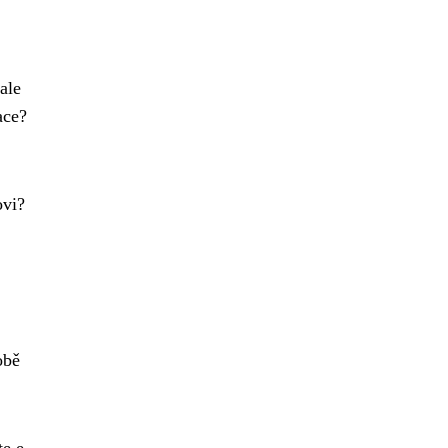
ale
ace?
ovi?
obě