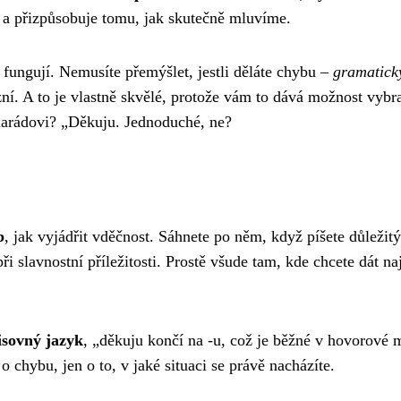
í a přizpůsobuje tomu, jak skutečně mluvíme.
fungují. Nemusíte přemýšlet, jestli děláte chybu –
gramatick
zní. A to je vlastně skvělé, protože vám to dává možnost vybra
marádovi? „Děkuju. Jednoduché, ne?
b
, jak vyjádřit vděčnost. Sáhnete po něm, když píšete důležit
ři slavnostní příležitosti. Prostě všude tam, kde chcete dát na
isovný jazyk
, „děkuju končí na -u, což je běžné v hovorové 
o chybu, jen o to, v jaké situaci se právě nacházíte.