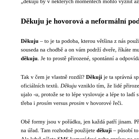
„děkuju by v některých momentech mohlo vyznít až 
Děkuju je hovorová a neformální po
Děkuju
– to je ta podoba, kterou většina z nás po
souseda na chodbě a on vám podrží dveře, říkáte m
děkuju
. Je to prostě přirozené, spontánní a odpov
Tak v čem je vlastně rozdíl?
Děkuji
je ta správná sp
oficiálních textů.
Děkuju
vzniklo tím, že lidé přiro
ujalo
-u
, protože se to lépe vyslovuje a lépe to lad
třeba i
prosím
versus
prosim
v hovorové řeči.
Obě formy jsou v pořádku, jen každá patří jinam. Pře
na úřad. Tam rozhodně použijete
děkuji
– působí to