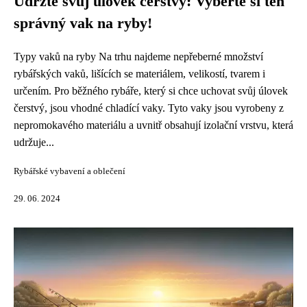
Udržte svůj úlovek čerstvý: Vyberte si ten
správný vak na ryby!
Typy vaků na ryby Na trhu najdeme nepřeberné množství
rybářských vaků, lišících se materiálem, velikostí, tvarem i
určením. Pro běžného rybáře, který si chce uchovat svůj úlovek
čerstvý, jsou vhodné chladící vaky. Tyto vaky jsou vyrobeny z
nepromokavého materiálu a uvnitř obsahují izolační vrstvu, která
udržuje...
Rybářské vybavení a oblečení
29. 06. 2024