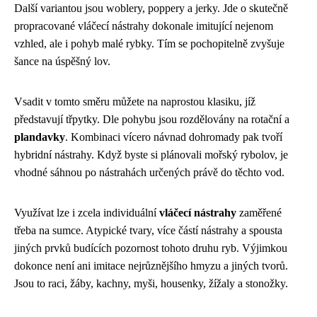
Další variantou jsou woblery, poppery a jerky. Jde o skutečně
propracované vláčecí nástrahy dokonale imitující nejenom
vzhled, ale i pohyb malé rybky. Tím se pochopitelně zvyšuje
šance na úspěšný lov.
Vsadit v tomto směru můžete na naprostou klasiku, jíž
představují třpytky. Dle pohybu jsou rozdělovány na rotační a
plandavky
. Kombinaci vícero návnad dohromady pak tvoří
hybridní nástrahy. Když byste si plánovali mořský rybolov, je
vhodné sáhnou po nástrahách určených právě do těchto vod.
Využívat lze i zcela individuální
vláčecí nástrahy
zaměřené
třeba na sumce. Atypické tvary, více částí nástrahy a spousta
jiných prvků budících pozornost tohoto druhu ryb. Výjimkou
dokonce není ani imitace nejrůznějšího hmyzu a jiných tvorů.
Jsou to raci, žáby, kachny, myši, housenky, žížaly a stonožky.