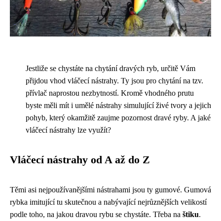
Jestliže se chystáte na chytání dravých ryb, určitě Vám
přijdou vhod vláčecí nástrahy. Ty jsou pro chytání na tzv.
přívlač naprostou nezbytností. Kromě vhodného prutu
byste měli mít i umělé nástrahy simulující živé tvory a jejich
pohyb, který okamžitě zaujme pozornost dravé ryby. A jaké
vláčecí nástrahy lze využít?
Vláčecí nástrahy od A až do Z
Těmi asi nejpoužívanějšími nástrahami jsou ty gumové. Gumová
rybka imitující tu skutečnou a nabývající nejrůznějších velikostí
podle toho, na jakou dravou rybu se chystáte. Třeba na
štiku
.