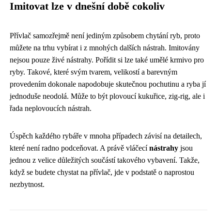
Imitovat lze v dnešní době cokoliv
Přívlač samozřejmě není jediným způsobem chytání ryb, proto
můžete na trhu vybírat i z mnohých dalších nástrah. Imitovány
nejsou pouze živé nástrahy. Pořídit si lze také umělé krmivo pro
ryby. Takové, které svým tvarem, velikostí a barevným
provedením dokonale napodobuje skutečnou pochutinu a ryba jí
jednoduše neodolá. Může to být plovoucí kukuřice, zig-rig, ale i
řada neplovoucích nástrah.
Úspěch každého rybáře v mnoha případech závisí na detailech,
které není radno podceňovat. A právě vláčecí
nástrahy
jsou
jednou z velice důležitých součástí takového vybavení. Takže,
když se budete chystat na přívlač, jde v podstatě o naprostou
nezbytnost.