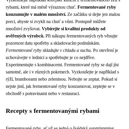
rybami, které má méně výraznou chuť.
Fermentované ryby
konzumujte v malém množství.
Ze začátku si dejte jen malou
porci, abyste si zvykli na chuť a vůni. Postupně můžete
množství zvyšovat.
Vybírejte si kvalitní produkty od
ověřených výrobců.
Při nákupu fermentovaných ryb věnujte
pozornost datu spotřeby a skladovacím podmínkám.
Fermentované ryby skladujte v chladu a suchu.
Po otevření je
uchovávejte v lednici a spotřebujte je co nejdříve.
Experimentujte s kombinacemi. Fermentované ryby se dají jíst
samotné, ale i v různých pokrmech. Vyzkoušejte je například s
rýží, bramborami nebo zeleninou. Nebojte se zeptat. Pokud si
nejste jistí, jak fermentované ryby konzumovat, zeptejte se v
obchodě s potravinami nebo v restauraci.
Recepty s fermentovanými rybami
Fermentované ryby, ať už se jedná o švédský surströmming,