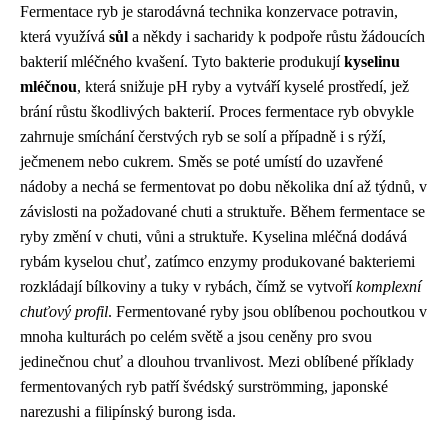
Fermentace ryb je starodávná technika konzervace potravin,
která využívá
sůl
a někdy i sacharidy k podpoře růstu žádoucích
bakterií mléčného kvašení. Tyto bakterie produkují
kyselinu
mléčnou
, která snižuje pH ryby a vytváří kyselé prostředí, jež
brání růstu škodlivých bakterií. Proces fermentace ryb obvykle
zahrnuje smíchání čerstvých ryb se solí a případně i s rýží,
ječmenem nebo cukrem. Směs se poté umístí do uzavřené
nádoby a nechá se fermentovat po dobu několika dní až týdnů, v
závislosti na požadované chuti a struktuře. Během fermentace se
ryby změní v chuti, vůni a struktuře. Kyselina mléčná dodává
rybám kyselou chuť, zatímco enzymy produkované bakteriemi
rozkládají bílkoviny a tuky v rybách, čímž se vytvoří
komplexní
chuťový profil
. Fermentované ryby jsou oblíbenou pochoutkou v
mnoha kulturách po celém světě a jsou ceněny pro svou
jedinečnou chuť a dlouhou trvanlivost. Mezi oblíbené příklady
fermentovaných ryb patří švédský surströmming, japonské
narezushi a filipínský burong isda.