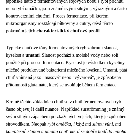
japonské nattó z fermentovaných sójových bobů s rybí příchutí
nebo rybí omáčku, jsou známé svými silnými, výraznými a často
kontroverzními chutěmi. Proces fermentace, při kterém
mikroorganismy rozkládají bílkoviny a cukry, dává těmto
pokrmům jejich
charakteristický chuťový profil
.
Typické chuťové tóny fermentovaných ryb zahrnují slanost,
kyselost a
umami
. Slanost pochází z mořské vody nebo soli
použité při procesu fermentace. Kyselost je výsledkem kyseliny
mléčné produkované bakteriemi mléčného kvašení. Umami, pátá
chuť vnímaná jako "masová" nebo "vývarová", je způsobena
přítomností glutamátu, který se uvolňuje během fermentace.
Kromě těchto základních chutí se v chuti fermentovaných ryb
často objevují i ​​další nuance. Například surströmming je známý
svým silným zápachem po zkažených vejcích, který je způsoben
sirovodíkem. Naopak
rybí omáčka, i když má silnou vůni, má
komplexní, slanou a umami chuť, která se dobře hodí do mnoha