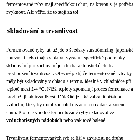
fermentované ryby mají specifickou chuť, na kterou si je potřeba
zvyknout. Ale věřte, že to stojí za to!
Skladování a trvanlivost
Fermentované ryby, ať už jde o švédský surströmming, japonské
narezushi nebo thajský pla ra, vyžadují specifické podmínky
skladování pro zachování jejich charakteristické chuti a
prodloužení trvanlivosti. Obecně platí, že fermentované ryby by
měly být skladovány v chladu a temnu, ideálně v chladničce při
teplotě mezi
2-4 °C
. Nižší teploty zpomalují proces fermentace a
prodlužují tak trvanlivost. Důležité je také zabránit přístupu
vzduchu, který by mohl způsobit nežádoucí oxidaci a změnu
chuti. Proto je vhodné fermentované ryby skladovat ve
vzduchotěsných nádobách
nebo vakuově balené.
Trvanlivost fermentovaných ryb se liší v závislosti na druhu