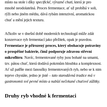
místo na stole i díky
specifické, výrazné chuti
, která je pro
mnohé neodolatelná. Proces fermentace, ať už probíhá v soli,
rýži nebo jiném médiu, dává rybám intenzivní, aromatickou
chuť a mění jejich texturu.
Ačkoliv se v dnešní době moderních technologií může zdát
konzervace ryb fermentací jako přežitek, opak je pravdou.
Fermentace je přirozený proces, který obohacuje potraviny
o prospěšné bakterie, čímž podporuje zdravou střevní
mikroflóru
. Navíc, fermentované ryby jsou bohaté na umami,
tzv. pátou chuť, která dodává pokrmům hloubku a komplexnost.
Ať už patříte mezi fanoušky fermentovaných ryb, nebo se k nim
teprve chystáte, jedno je jisté –
tato starodávná tradice má v
gastronomii své pevné místo a nabízí nečekané chuťové zážitky.
Druhy ryb vhodné k fermentaci