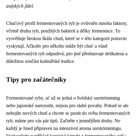
asijských jídel
.
Chuťový profil fermentovaných ryb je ovlivněn mnoha faktory,
včetně druhu ryb, použitých bakterií a délky fermentace. To
vysvětluje širokou škálu chutí, které se v této kategorii potravin
vyskytují. Ačkoliv pro někoho může být chuť a vůně
fermentovaných ryb odpudivá, pro jiné představuje delikatesu a
důležitou součást kulinářské tradice.
Tipy pro začátečníky
Fermentované ryby, ať už se jedná o švédský surströmming
nebo japonské narezushi, nejsou pro slabé povahy. Pokud se ale
nebojíte nových chutí a chcete se pustit do světa fermentovaných
ryb, máme pro vás pár tipů. Začněte s jemnějšími druhy. Ne
každý je hned připraven na intenzivní aroma surströmmingu.
Vyzkoušejte například korejské kimchi z fermentovaného zelí s