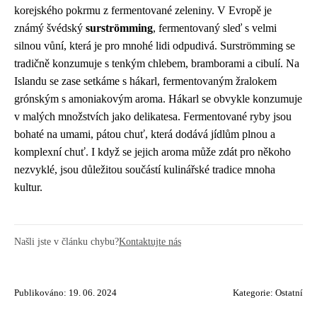
korejského pokrmu z fermentované zeleniny. V Evropě je
známý švédský
surströmming
, fermentovaný sleď s velmi
silnou vůní, která je pro mnohé lidi odpudivá. Surströmming se
tradičně konzumuje s tenkým chlebem, bramborami a cibulí. Na
Islandu se zase setkáme s hákarl, fermentovaným žralokem
grónským s amoniakovým aroma. Hákarl se obvykle konzumuje
v malých množstvích jako delikatesa. Fermentované ryby jsou
bohaté na umami, pátou chuť, která dodává jídlům plnou a
komplexní chuť. I když se jejich aroma může zdát pro někoho
nezvyklé, jsou důležitou součástí kulinářské tradice mnoha
kultur.
Našli jste v článku chybu?
Kontaktujte nás
Publikováno: 19. 06. 2024
Kategorie:
Ostatní