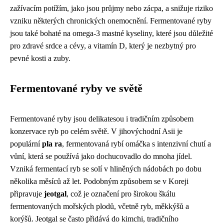
zažívacím potížím, jako jsou průjmy nebo zácpa, a snižuje riziko
vzniku některých chronických onemocnění. Fermentované ryby
jsou také bohaté na omega-3 mastné kyseliny, které jsou důležité
pro zdravé srdce a cévy, a vitamín D, který je nezbytný pro
pevné kosti a zuby.
Fermentované ryby ve světě
Fermentované ryby jsou delikatesou i tradičním způsobem
konzervace ryb po celém světě. V jihovýchodní Asii je
populární
pla ra
, fermentovaná rybí omáčka s intenzivní chutí a
vůní, která se používá jako dochucovadlo do mnoha jídel.
Vzniká fermentací ryb se solí v hliněných nádobách po dobu
několika měsíců až let. Podobným způsobem se v Koreji
připravuje
jeotgal
, což je označení pro širokou škálu
fermentovaných mořských plodů, včetně ryb, měkkýšů a
korýšů. Jeotgal se často přidává do kimchi, tradičního