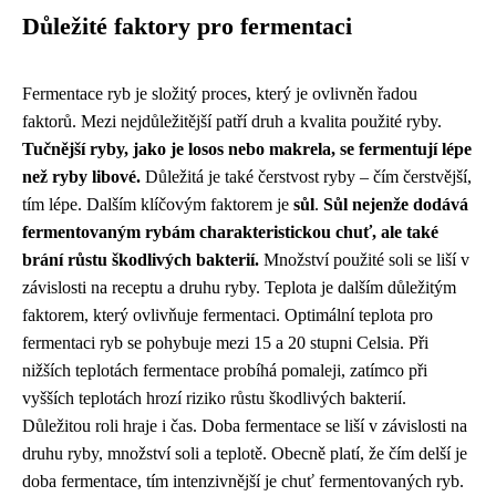
Důležité faktory pro fermentaci
Fermentace ryb je složitý proces, který je ovlivněn řadou
faktorů. Mezi nejdůležitější patří druh a kvalita použité ryby.
Tučnější ryby, jako je losos nebo makrela, se fermentují lépe
než ryby libové.
Důležitá je také čerstvost ryby – čím čerstvější,
tím lépe. Dalším klíčovým faktorem je
sůl
.
Sůl nejenže dodává
fermentovaným rybám charakteristickou chuť, ale také
brání růstu škodlivých bakterií.
Množství použité soli se liší v
závislosti na receptu a druhu ryby. Teplota je dalším důležitým
faktorem, který ovlivňuje fermentaci. Optimální teplota pro
fermentaci ryb se pohybuje mezi 15 a 20 stupni Celsia. Při
nižších teplotách fermentace probíhá pomaleji, zatímco při
vyšších teplotách hrozí riziko růstu škodlivých bakterií.
Důležitou roli hraje i čas. Doba fermentace se liší v závislosti na
druhu ryby, množství soli a teplotě. Obecně platí, že čím delší je
doba fermentace, tím intenzivnější je chuť fermentovaných ryb.