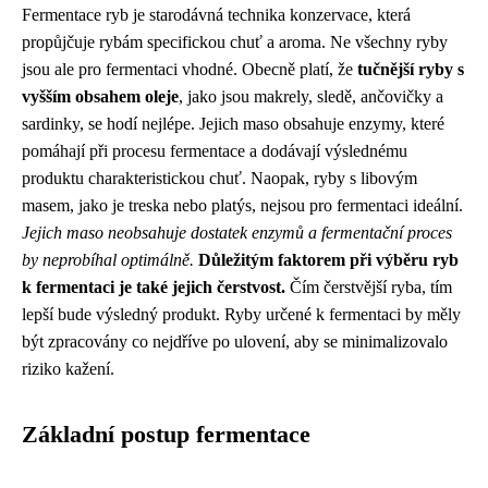
Fermentace ryb je starodávná technika konzervace, která
propůjčuje rybám specifickou chuť a aroma. Ne všechny ryby
jsou ale pro fermentaci vhodné. Obecně platí, že
tučnější ryby s
vyšším obsahem oleje
, jako jsou makrely, sledě, ančovičky a
sardinky, se hodí nejlépe. Jejich maso obsahuje enzymy, které
pomáhají při procesu fermentace a dodávají výslednému
produktu charakteristickou chuť. Naopak, ryby s libovým
masem, jako je treska nebo platýs, nejsou pro fermentaci ideální.
Jejich maso neobsahuje dostatek enzymů a fermentační proces
by neprobíhal optimálně.
Důležitým faktorem při výběru ryb
k fermentaci je také jejich čerstvost.
Čím čerstvější ryba, tím
lepší bude výsledný produkt. Ryby určené k fermentaci by měly
být zpracovány co nejdříve po ulovení, aby se minimalizovalo
riziko kažení.
Základní postup fermentace