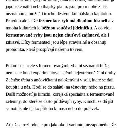
japonské nattó nebo thajský pla ra, jsou pro mnohé z nás
neznámou a možná i trochu děsivou kulinářskou kapitolou.
Pravdou ale je, že
fermentace ryb má dlouhou historii
a v
mnoha kulturách je
běžnou součástí jídelníčku
. A co víc,
fermentované ryby jsou nejen chuťově zajímavé, ale i
zdravé
. Díky fermentaci jsou lépe stravitelné a obsahují
probiotika, která prospívají našemu trávení.
Pokud se chcete s fermentovanými rybami seznámit blíže,
nemusíte hned experimentovat s těmi nejextrémnějšími druhy.
Začněte třeba s ančovičkami naloženými v soli, které se dají
koupit i u nás. Hodí se do salátů, na těstoviny nebo na pizzu.
Další možností je kimchi, korejská specialita z fermentované
zeleniny, do které se často přidávají i ryby. Kimchi se dá jíst
samotné, ale i jako příloha k masu nebo do polévek.
Ať už se rozhodnete pro jakoukoli variantu, nezapomeňte, že