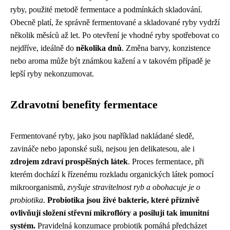
ryby, použité metodě fermentace a podmínkách skladování.
Obecně platí, že správně fermentované a skladované ryby vydrží
několik měsíců až let. Po otevření je vhodné ryby spotřebovat co
nejdříve, ideálně do
několika dnů
. Změna barvy, konzistence
nebo aroma může být známkou kažení a v takovém případě je
lepší ryby nekonzumovat.
Zdravotní benefity fermentace
Fermentované ryby, jako jsou například nakládané sledě,
zavináče nebo japonské suši, nejsou jen delikatesou, ale i
zdrojem zdraví prospěšných látek
. Proces fermentace, při
kterém dochází k řízenému rozkladu organických látek pomocí
mikroorganismů,
zvyšuje stravitelnost ryb a obohacuje je o
probiotika
.
Probiotika jsou živé bakterie, které příznivě
ovlivňují složení střevní mikroflóry a posilují tak imunitní
systém.
Pravidelná konzumace probiotik pomáhá předcházet