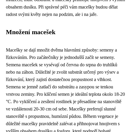
obsahem dusíku. Při správné péči vám macešky budou dělat
radost svými květy nejen na podzim, ale i na jaře.
Množení macešek
Macešky se dají množit dvěma hlavními způsoby: semeny a
řízkováním. Pro začátečníky je jednodušší začít se semeny.
Semena macešek se vysévají od června do srpna do truhlíků
nebo na záhon. Důležité je zvolit substrát určený pro výsev a
řízkování, který zajistí dostatečnou propustnost a vlhkost.
Semena se jemně zatlačí do substrátu a zasypou se tenkou
vrstvou zeminy. Pro klíčení semen je ideální teplota okolo 18-20
°C. Po vyklíčení a zesílení rostlinek je přesadíme na stanoviště
ve vzdálenosti 20-30 cm od sebe. Macešky preferují slunné
stanoviště s propustnou, humózní půdou. Během vegetace je
důležité macešky pravidelně zalévat a přihnojovat hnojivem s
vyšším obsahem draslíku a fosforu, které podpoří bohaté