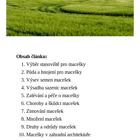
Obsah článku:
Výběr stanoviště pro macešky
Půda a hnojení pro macešky
Výsev semen macešek
Výsadba sazenic macešek
Zalévání a péče o macešky
Choroby a škůdci macešek
Zimování macešek
Množení macešek
Druhy a odrůdy macešek
Macešky v zahradní architektuře