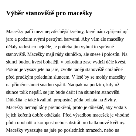
Výběr stanoviště pro macešky
Macešky patří mezi nejvděčnější květiny, které nám zpříjemňují
jaro a podzim svými pestrými barvami. Aby vám ale macešky
dělaly radost co nejdéle, je potřeba jim vybrat to správné
stanoviště. Macešky mají rády sluníčko, ale snese i polostín. Na
slunci budou kvést bohatěji, v polostínu zase vydrží déle kvést.
Pokud je vysazujete na jaře, zvolte raději stanoviště chráněné
před prudkým poledním sluncem. V létě by se mohly macešky
na přímém slunci snadno spálit. Naopak na podzim, kdy už
slunce tolik nepálí, se jim bude dařit i na slunném stanovišti.
Důležitá je také kvalitní, propustná půda bohatá na živiny.
Macešky nemají rády přemokření, proto je důležité, aby voda z
jejich kořenů dobře odtékala. Před výsadbou macešek je vhodné
půdu obohatit o kompost nebo substrát pro balkonové květiny.
Macešky vysazujte na jaře po posledních mrazech, nebo na