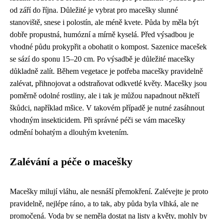
od září do října. Důležité je vybrat pro macešky slunné
stanoviště, snese i polostín, ale méně kvete. Půda by měla být
dobře propustná, humózní a mírně kyselá. Před výsadbou je
vhodné půdu prokypřit a obohatit o kompost. Sazenice macešek
se sází do sponu 15–20 cm. Po výsadbě je důležité macešky
důkladně zalít. Během vegetace je potřeba macešky pravidelně
zalévat, přihnojovat a odstraňovat odkvetlé květy. Macešky jsou
poměrně odolné rostliny, ale i tak je můžou napadnout někteří
škůdci, například mšice. V takovém případě je nutné zasáhnout
vhodným insekticidem. Při správné péči se vám macešky
odmění bohatým a dlouhým kvetením.
Zalévání a péče o macešky
Macešky milují vláhu, ale nesnáší přemokření. Zalévejte je proto
pravidelně, nejlépe ráno, a to tak, aby půda byla vlhká, ale ne
promočená. Voda by se neměla dostat na listy a květy, mohly by