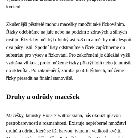
kvetení.
Zkušenější pěstitelé mohou macešky množit také řízkováním.
Řízky odebíráme na jaře nebo na podzim z zdravých a silných
rostlin. Řízek by měl být dlouhý asi 5-8 cm a měl by mít alespoň
dva páry listů. Spodní listy odstraníme a řízek zapíchneme do
substrátu pro výsev a řízkování. Pro zakořenění je důležitá vyšší
vzdušná vlhkost, proto můžeme řízky přikrýt fólií nebo je umístit
do skleníku. Po zakořenění, zhruba po 4-6 týdnech, můžeme
řízky přesadit na finální stanoviště.
Druhy a odrůdy macešek
Macešky, latinsky Viola × wittrockiana, nás okouzlují svou
pestrobarevností a rozmanitostí. Existuje nepřeberné množství
druhů a odrůd, které se liší barvou, tvarem i velikostí květů.