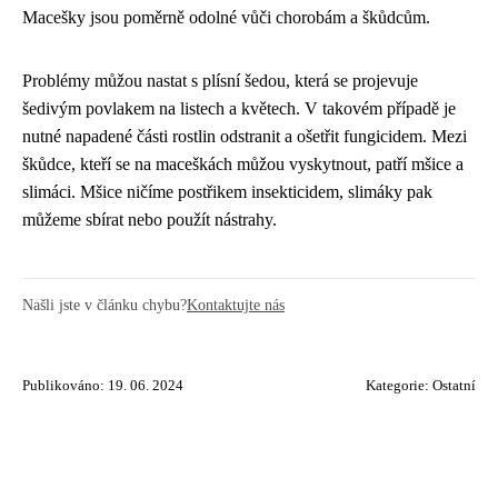
Macešky jsou poměrně odolné vůči chorobám a škůdcům.
Problémy můžou nastat s plísní šedou, která se projevuje
šedivým povlakem na listech a květech. V takovém případě je
nutné napadené části rostlin odstranit a ošetřit fungicidem. Mezi
škůdce, kteří se na maceškách můžou vyskytnout, patří mšice a
slimáci. Mšice ničíme postřikem insekticidem, slimáky pak
můžeme sbírat nebo použít nástrahy.
Našli jste v článku chybu?
Kontaktujte nás
Publikováno: 19. 06. 2024
Kategorie:
Ostatní