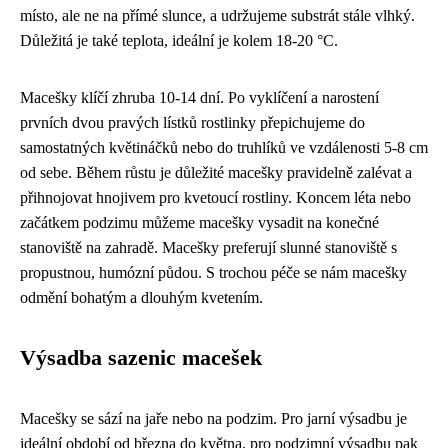
místo, ale ne na přímé slunce, a udržujeme substrát stále vlhký.
Důležitá je také teplota, ideální je kolem 18-20 °C.
Macešky klíčí zhruba 10-14 dní. Po vyklíčení a narostení
prvních dvou pravých lístků rostlinky přepichujeme do
samostatných květináčků nebo do truhlíků ve vzdálenosti 5-8 cm
od sebe. Během růstu je důležité macešky pravidelně zalévat a
přihnojovat hnojivem pro kvetoucí rostliny. Koncem léta nebo
začátkem podzimu můžeme macešky vysadit na konečné
stanoviště na zahradě. Macešky preferují slunné stanoviště s
propustnou, humózní půdou. S trochou péče se nám macešky
odmění bohatým a dlouhým kvetením.
Výsadba sazenic macešek
Macešky se sází na jaře nebo na podzim. Pro jarní výsadbu je
ideální období od března do května, pro podzimní výsadbu pak