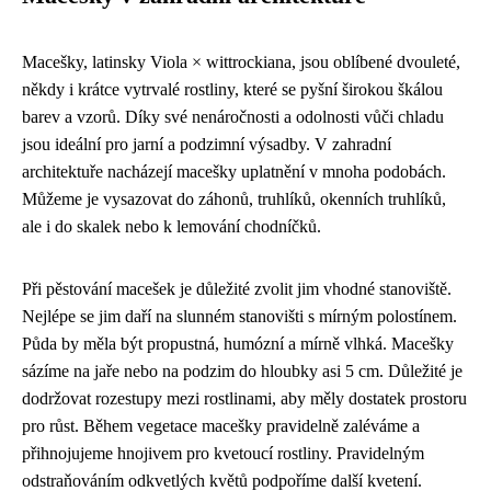
Macešky, latinsky Viola × wittrockiana, jsou oblíbené dvouleté,
někdy i krátce vytrvalé rostliny, které se pyšní širokou škálou
barev a vzorů. Díky své nenáročnosti a odolnosti vůči chladu
jsou ideální pro jarní a podzimní výsadby. V zahradní
architektuře nacházejí macešky uplatnění v mnoha podobách.
Můžeme je vysazovat do záhonů, truhlíků, okenních truhlíků,
ale i do skalek nebo k lemování chodníčků.
Při pěstování macešek je důležité zvolit jim vhodné stanoviště.
Nejlépe se jim daří na slunném stanovišti s mírným polostínem.
Půda by měla být propustná, humózní a mírně vlhká. Macešky
sázíme na jaře nebo na podzim do hloubky asi 5 cm. Důležité je
dodržovat rozestupy mezi rostlinami, aby měly dostatek prostoru
pro růst. Během vegetace macešky pravidelně zaléváme a
přihnojujeme hnojivem pro kvetoucí rostliny. Pravidelným
odstraňováním odkvetlých květů podpoříme další kvetení.