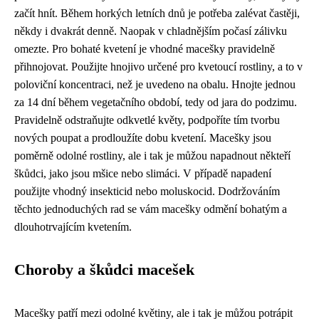
začít hnít. Během horkých letních dnů je potřeba zalévat častěji,
někdy i dvakrát denně. Naopak v chladnějším počasí zálivku
omezte. Pro bohaté kvetení je vhodné macešky pravidelně
přihnojovat. Použijte hnojivo určené pro kvetoucí rostliny, a to v
poloviční koncentraci, než je uvedeno na obalu. Hnojte jednou
za 14 dní během vegetačního období, tedy od jara do podzimu.
Pravidelně odstraňujte odkvetlé květy, podpoříte tím tvorbu
nových poupat a prodloužíte dobu kvetení. Macešky jsou
poměrně odolné rostliny, ale i tak je můžou napadnout někteří
škůdci, jako jsou mšice nebo slimáci. V případě napadení
použijte vhodný insekticid nebo moluskocid. Dodržováním
těchto jednoduchých rad se vám macešky odmění bohatým a
dlouhotrvajícím kvetením.
Choroby a škůdci macešek
Macešky patří mezi odolné květiny, ale i tak je můžou potrápit