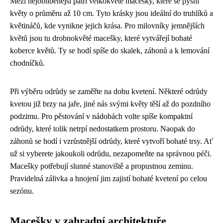
Mezi nejoblíbenější patří velkokvěté macešky, které se pyšní
květy o průměru až 10 cm. Tyto krásky jsou ideální do truhlíků a
květináčů, kde vynikne jejich krása. Pro milovníky jemnějších
květů jsou tu drobnokvěté macešky, které vytvářejí bohaté
koberce květů. Ty se hodí spíše do skalek, záhonů a k lemování
chodníčků.
Při výběru odrůdy se zaměřte na dobu kvetení. Některé odrůdy
kvetou již brzy na jaře, jiné nás svými květy těší až do pozdního
podzimu. Pro pěstování v nádobách volte spíše kompaktní
odrůdy, které tolik netrpí nedostatkem prostoru. Naopak do
záhonů se hodí i vzrůstnější odrůdy, které vytvoří bohaté trsy. Ať
už si vyberete jakoukoli odrůdu, nezapomeňte na správnou péči.
Macešky potřebují slunné stanoviště a propustnou zeminu.
Pravidelná zálivka a hnojení jim zajistí bohaté kvetení po celou
sezónu.
Macešky v zahradní architektuře