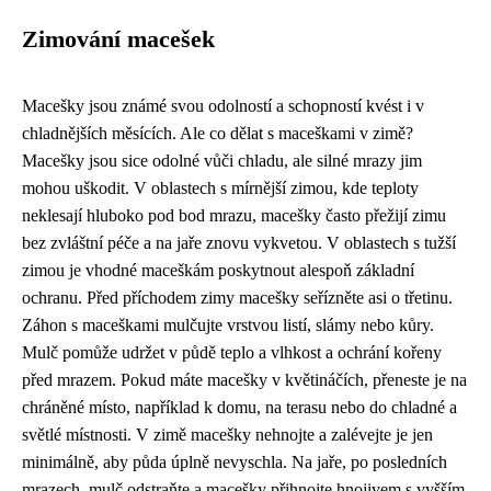
Zimování macešek
Macešky jsou známé svou odolností a schopností kvést i v
chladnějších měsících. Ale co dělat s maceškami v zimě?
Macešky jsou sice odolné vůči chladu, ale silné mrazy jim
mohou uškodit. V oblastech s mírnější zimou, kde teploty
neklesají hluboko pod bod mrazu, macešky často přežijí zimu
bez zvláštní péče a na jaře znovu vykvetou. V oblastech s tužší
zimou je vhodné maceškám poskytnout alespoň základní
ochranu. Před příchodem zimy macešky seřízněte asi o třetinu.
Záhon s maceškami mulčujte vrstvou listí, slámy nebo kůry.
Mulč pomůže udržet v půdě teplo a vlhkost a ochrání kořeny
před mrazem. Pokud máte macešky v květináčích, přeneste je na
chráněné místo, například k domu, na terasu nebo do chladné a
světlé místnosti. V zimě macešky nehnojte a zalévejte je jen
minimálně, aby půda úplně nevyschla. Na jaře, po posledních
mrazech, mulč odstraňte a macešky přihnojte hnojivem s vyšším