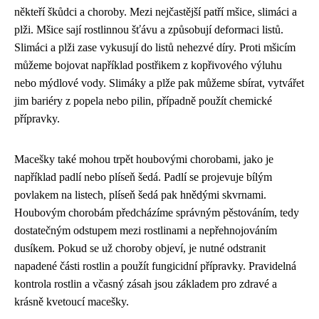
někteří škůdci a choroby. Mezi nejčastější patří mšice, slimáci a
plži. Mšice sají rostlinnou šťávu a způsobují deformaci listů.
Slimáci a plži zase vykusují do listů nehezvé díry. Proti mšicím
můžeme bojovat například postřikem z kopřivového výluhu
nebo mýdlové vody. Slimáky a plže pak můžeme sbírat, vytvářet
jim bariéry z popela nebo pilin, případně použít chemické
přípravky.
Macešky také mohou trpět houbovými chorobami, jako je
například padlí nebo plíseň šedá. Padlí se projevuje bílým
povlakem na listech, plíseň šedá pak hnědými skvrnami.
Houbovým chorobám předcházíme správným pěstováním, tedy
dostatečným odstupem mezi rostlinami a nepřehnojováním
dusíkem. Pokud se už choroby objeví, je nutné odstranit
napadené části rostlin a použít fungicidní přípravky. Pravidelná
kontrola rostlin a včasný zásah jsou základem pro zdravé a
krásně kvetoucí macešky.