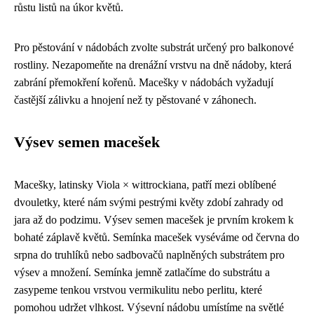
růstu listů na úkor květů.
Pro pěstování v nádobách zvolte substrát určený pro balkonové
rostliny. Nezapomeňte na drenážní vrstvu na dně nádoby, která
zabrání přemokření kořenů. Macešky v nádobách vyžadují
častější zálivku a hnojení než ty pěstované v záhonech.
Výsev semen macešek
Macešky, latinsky Viola × wittrockiana, patří mezi oblíbené
dvouletky, které nám svými pestrými květy zdobí zahrady od
jara až do podzimu. Výsev semen macešek je prvním krokem k
bohaté záplavě květů. Semínka macešek vyséváme od června do
srpna do truhlíků nebo sadbovačů naplněných substrátem pro
výsev a množení. Semínka jemně zatlačíme do substrátu a
zasypeme tenkou vrstvou vermikulitu nebo perlitu, které
pomohou udržet vlhkost. Výsevní nádobu umístíme na světlé