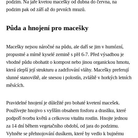
podzim. Na jaře kvetou macešky od dubna do června, na
podzim pak od září až do prvních mrazů.
Půda a hnojení pro macešky
Macešky nejsou náročné na půdu, ale daří se jim v humózní,
propustné a mírně kyselé zemině s pH 6-7. Před výsadbou je
vhodné půdu obohatit o kompost nebo jinou organickou hmotu,
která zlepší její strukturu a zadržování vláhy. Macešky preferují
slunné stanoviště, ale snesou i polostín, zvláště v horkých letních
měsících.
Pravidelné hnojení je důležité pro bohaté kvetení macešek.
Používejte hnojivo s vyšším obsahem fosforu a draslíku, které
podpoří tvorbu květů a celkovou vitalitu rostlin. Hnojte jednou
za 14 dní během vegetačního období, od jara do podzimu.
Vyhněte se přehnojování dusíkem, které by vedlo k bujnému