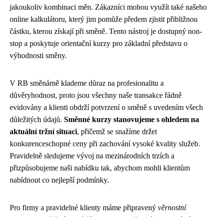
jakoukoliv kombinaci měn. Zákazníci mohou využít také našeho
online kalkulátoru, který jim pomůže předem zjistit přibližnou
částku, kterou získají při směně. Tento nástroj je dostupný non-
stop a poskytuje orientační kurzy pro základní představu o
výhodnosti směny.
V RB směnárně klademe důraz na profesionalitu a
důvěryhodnost, proto jsou všechny naše transakce řádně
evidovány a klienti obdrží potvrzení o směně s uvedením všech
důležitých údajů.
Směnné kurzy stanovujeme s ohledem na
aktuální tržní situaci
, přičemž se snažíme držet
konkurenceschopné ceny při zachování vysoké kvality služeb.
Pravidelně sledujeme vývoj na mezinárodních trzích a
přizpůsobujeme naši nabídku tak, abychom mohli klientům
nabídnout co nejlepší podmínky.
Pro firmy a pravidelné klienty máme připravený
věrnostní