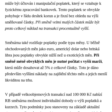
může být účtován i manipulační poplatek, který se vztahuje k
fyzickému zpracování bankovek. Tento poplatek se obvykle
pohybuje v řádu desítek korun a je fixní bez ohledu na výši
směňované částky.
Při směně velmi malých částek může být
proto celkový náklad na transakci procentuálně vyšší
.
Směnárna také rozlišuje poplatky podle typu měny. U běžně
obchodovaných měn jako euro, americký dolar nebo britská
libra jsou poplatky obvykle nižší než u exotických měn.
Při
směně méně obvyklých měn je nutné počítat s vyšší marží
,
která může dosahovat až 5% z celkové částky. Toto je dáno
především vyššími náklady na zajištění těchto měn a jejich menší
likviditou na trhu.
V případě velkoobjemových transakcí nad 100 000 Kč nabízí
RB směnárna možnost individuální dohody o výši poplatků a
kurzech. Tyto podmínky jsou stanoveny na základě aktuální