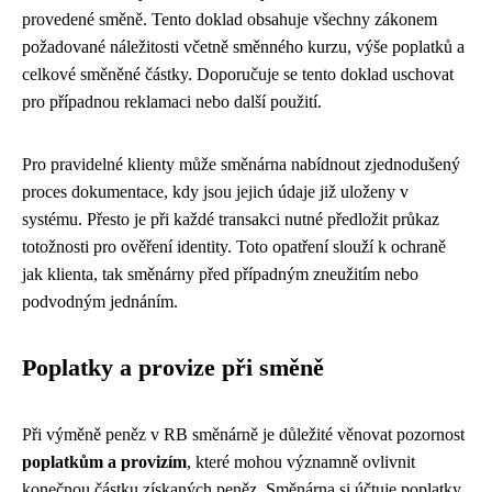
provedené směně. Tento doklad obsahuje všechny zákonem
požadované náležitosti včetně směnného kurzu, výše poplatků a
celkové směněné částky. Doporučuje se tento doklad uschovat
pro případnou reklamaci nebo další použití.
Pro pravidelné klienty může směnárna nabídnout zjednodušený
proces dokumentace, kdy jsou jejich údaje již uloženy v
systému. Přesto je při každé transakci nutné předložit průkaz
totožnosti pro ověření identity. Toto opatření slouží k ochraně
jak klienta, tak směnárny před případným zneužitím nebo
podvodným jednáním.
Poplatky a provize při směně
Při výměně peněz v RB směnárně je důležité věnovat pozornost
poplatkům a provizím
, které mohou významně ovlivnit
konečnou částku získaných peněz. Směnárna si účtuje poplatky