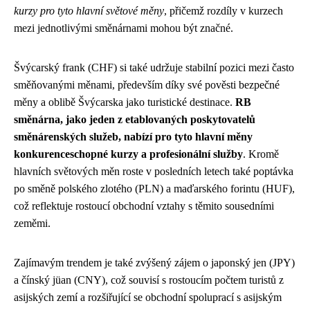
kurzy pro tyto hlavní světové měny
, přičemž rozdíly v kurzech
mezi jednotlivými směnárnami mohou být značné.
Švýcarský frank (CHF) si také udržuje stabilní pozici mezi často
směňovanými měnami, především díky své pověsti bezpečné
měny a oblibě Švýcarska jako turistické destinace.
RB
směnárna, jako jeden z etablovaných poskytovatelů
směnárenských služeb, nabízí pro tyto hlavní měny
konkurenceschopné kurzy a profesionální služby
. Kromě
hlavních světových měn roste v posledních letech také poptávka
po směně polského zlotého (PLN) a maďarského forintu (HUF),
což reflektuje rostoucí obchodní vztahy s těmito sousedními
zeměmi.
Zajímavým trendem je také zvýšený zájem o japonský jen (JPY)
a čínský jüan (CNY), což souvisí s rostoucím počtem turistů z
asijských zemí a rozšiřující se obchodní spoluprací s asijským