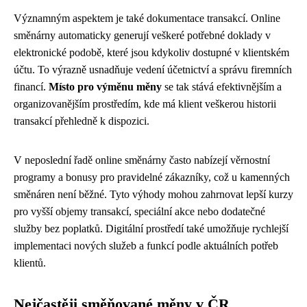
Významným aspektem je také dokumentace transakcí. Online
směnárny automaticky generují veškeré potřebné doklady v
elektronické podobě, které jsou kdykoliv dostupné v klientském
účtu. To výrazně usnadňuje vedení účetnictví a správu firemních
financí.
Místo pro výměnu měny
se tak stává efektivnějším a
organizovanějším prostředím, kde má klient veškerou historii
transakcí přehledně k dispozici.
V neposlední řadě online směnárny často nabízejí věrnostní
programy a bonusy pro pravidelné zákazníky, což u kamenných
směnáren není běžné. Tyto výhody mohou zahrnovat lepší kurzy
pro vyšší objemy transakcí, speciální akce nebo dodatečné
služby bez poplatků. Digitální prostředí také umožňuje rychlejší
implementaci nových služeb a funkcí podle aktuálních potřeb
klientů.
Nejčastěji směňované měny v ČR