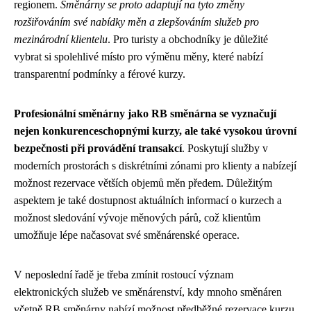
regionem.
Směnárny se proto adaptují na tyto změny
rozšiřováním své nabídky měn a zlepšováním služeb pro
mezinárodní klientelu
. Pro turisty a obchodníky je důležité
vybrat si spolehlivé místo pro výměnu měny, které nabízí
transparentní podmínky a férové kurzy.
Profesionální směnárny jako RB směnárna se vyznačují
nejen konkurenceschopnými kurzy, ale také vysokou úrovní
bezpečnosti při provádění transakcí
. Poskytují služby v
moderních prostorách s diskrétními zónami pro klienty a nabízejí
možnost rezervace větších objemů měn předem. Důležitým
aspektem je také dostupnost aktuálních informací o kurzech a
možnost sledování vývoje měnových párů, což klientům
umožňuje lépe načasovat své směnárenské operace.
V neposlední řadě je třeba zmínit rostoucí význam
elektronických služeb ve směnárenství, kdy mnoho směnáren
včetně RB směnárny nabízí možnost předběžné rezervace kurzu