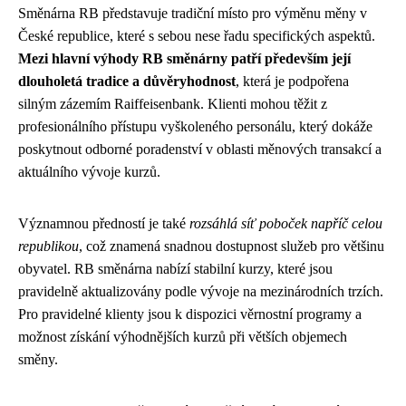
Směnárna RB představuje tradiční místo pro výměnu měny v
České republice, které s sebou nese řadu specifických aspektů.
Mezi hlavní výhody RB směnárny patří především její
dlouholetá tradice a důvěryhodnost
, která je podpořena
silným zázemím Raiffeisenbank. Klienti mohou těžit z
profesionálního přístupu vyškoleného personálu, který dokáže
poskytnout odborné poradenství v oblasti měnových transakcí a
aktuálního vývoje kurzů.
Významnou předností je také
rozsáhlá síť poboček napříč celou
republikou
, což znamená snadnou dostupnost služeb pro většinu
obyvatel. RB směnárna nabízí stabilní kurzy, které jsou
pravidelně aktualizovány podle vývoje na mezinárodních trzích.
Pro pravidelné klienty jsou k dispozici věrnostní programy a
možnost získání výhodnějších kurzů při větších objemech
směny.