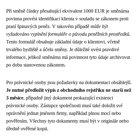
Při směně částky přesahující ekvivalent 1000 EUR je směnárna
povinna provést identifikaci klienta v souladu se zákonem proti
praní špinavých peněz. V takovém případě
může být
vyžadováno vyplnění formuláře o původu peněžních prostředků
.
Tento formulář obsahuje základní údaje o klientovi, včetně
trvalého bydliště a účelu směny. Je důležité uvést pravdivé
informace, jelikož směnárna má povinnost tyto údaje archivovat
po dobu stanovenou zákonem.
Pro právnické osoby jsou požadavky na dokumentaci obsáhlejší.
Je nutné předložit výpis z obchodního rejstříku ne starší než
3 měsíce
, případně jiný dokument prokazující existenci
právnické osoby. Zástupce společnosti musí také doložit své
oprávnění jednat jménem firmy, například plnou mocí nebo
pověřením. Všechny tyto dokumenty musí být v originále nebo
úředně ověřené kopii.