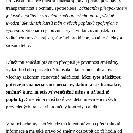
Pro získání licence musí směnárna splňovat přísné požadavky na
transparentnost a ochranu spotřebitele.
Základním předpokladem
je jasné a viditelné označení směnárenského místa, včetně
uvedení aktuálních kurzů měn a všech poplatků spojených s
výměnou
. Směnárna je povinna vystavit kurzovní lístek na
viditelném místě a zajistit, aby byl pro klienty snadno čitelný a
srozumitelný.
Důležitou součástí právních předpisů je povinnost směnárny
vydat doklad o provedené transakci, který musí obsahovat
všechny zákonem stanovené náležitosti.
Mezi tyto náležitosti
patří zejména označení směnárny, datum a čas transakce,
směnný kurz, množství vyměněné měny a případné
poplatky
. Směnárna musí také vést detailní evidenci všech
provedených transakcí pro účely kontroly a auditu.
V rámci ochrany spotřebitele má klient právo na předsmluvní
informace a má také právo od směny odstoupit do tří hodin od