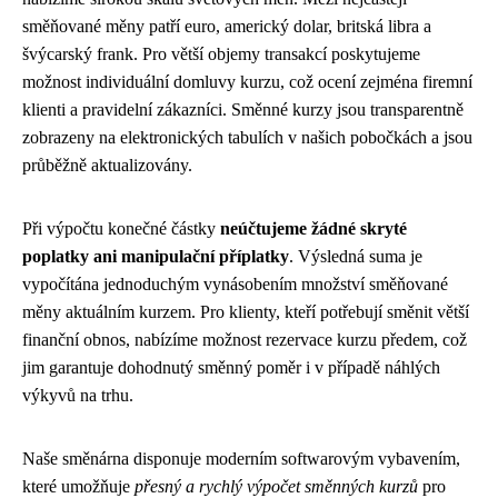
směňované měny patří euro, americký dolar, britská libra a
švýcarský frank. Pro větší objemy transakcí poskytujeme
možnost individuální domluvy kurzu, což ocení zejména firemní
klienti a pravidelní zákazníci. Směnné kurzy jsou transparentně
zobrazeny na elektronických tabulích v našich pobočkách a jsou
průběžně aktualizovány.
Při výpočtu konečné částky
neúčtujeme žádné skryté
poplatky ani manipulační příplatky
. Výsledná suma je
vypočítána jednoduchým vynásobením množství směňované
měny aktuálním kurzem. Pro klienty, kteří potřebují směnit větší
finanční obnos, nabízíme možnost rezervace kurzu předem, což
jim garantuje dohodnutý směnný poměr i v případě náhlých
výkyvů na trhu.
Naše směnárna disponuje moderním softwarovým vybavením,
které umožňuje
přesný a rychlý výpočet směnných kurzů
pro