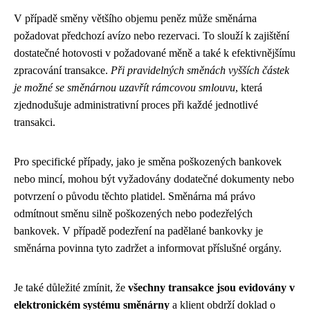
V případě směny většího objemu peněz může směnárna
požadovat předchozí avízo nebo rezervaci. To slouží k zajištění
dostatečné hotovosti v požadované měně a také k efektivnějšímu
zpracování transakce.
Při pravidelných směnách vyšších částek
je možné se směnárnou uzavřít rámcovou smlouvu
, která
zjednodušuje administrativní proces při každé jednotlivé
transakci.
Pro specifické případy, jako je směna poškozených bankovek
nebo mincí, mohou být vyžadovány dodatečné dokumenty nebo
potvrzení o původu těchto platidel. Směnárna má právo
odmítnout směnu silně poškozených nebo podezřelých
bankovek. V případě podezření na padělané bankovky je
směnárna povinna tyto zadržet a informovat příslušné orgány.
Je také důležité zmínit, že
všechny transakce jsou evidovány v
elektronickém systému směnárny
a klient obdrží doklad o