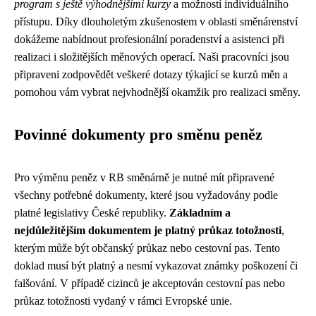
program s ještě výhodnějšími kurzy
a možností individuálního
přístupu. Díky dlouholetým zkušenostem v oblasti směnárenství
dokážeme nabídnout profesionální poradenství a asistenci při
realizaci i složitějších měnových operací. Naši pracovníci jsou
připraveni zodpovědět veškeré dotazy týkající se kurzů měn a
pomohou vám vybrat nejvhodnější okamžik pro realizaci směny.
Povinné dokumenty pro směnu peněz
Pro výměnu peněz v RB směnárně je nutné mít připravené
všechny potřebné dokumenty, které jsou vyžadovány podle
platné legislativy České republiky.
Základním a
nejdůležitějším dokumentem je platný průkaz totožnosti
,
kterým může být občanský průkaz nebo cestovní pas. Tento
doklad musí být platný a nesmí vykazovat známky poškození či
falšování. V případě cizinců je akceptován cestovní pas nebo
průkaz totožnosti vydaný v rámci Evropské unie.