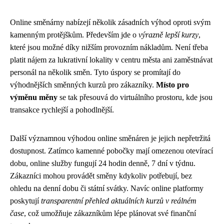
Online směnárny nabízejí několik zásadních výhod oproti svým
kamenným protějškům. Především jde o
výrazně lepší kurzy
,
které jsou možné díky nižším provozním nákladům. Není třeba
platit nájem za lukrativní lokality v centru města ani zaměstnávat
personál na několik směn. Tyto úspory se promítají do
výhodnějších směnných kurzů pro zákazníky.
Místo pro
výměnu měny
se tak přesouvá do virtuálního prostoru, kde jsou
transakce rychlejší a pohodlnější.
Další významnou výhodou online směnáren je jejich nepřetržitá
dostupnost. Zatímco kamenné pobočky mají omezenou otevírací
dobu, online služby fungují 24 hodin denně, 7 dní v týdnu.
Zákazníci mohou provádět směny kdykoliv potřebují, bez
ohledu na denní dobu či státní svátky. Navíc online platformy
poskytují
transparentní přehled aktuálních kurzů v reálném
čase
, což umožňuje zákazníkům lépe plánovat své finanční