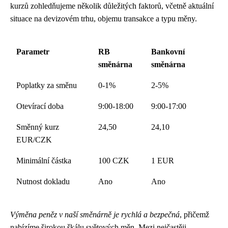
kurzů zohledňujeme několik důležitých faktorů, včetně aktuální
situace na devizovém trhu, objemu transakce a typu měny.
Parametr
RB
Bankovní
směnárna
směnárna
Poplatky za směnu
0-1%
2-5%
Otevírací doba
9:00-18:00
9:00-17:00
Směnný kurz
24,50
24,10
EUR/CZK
Minimální částka
100 CZK
1 EUR
Nutnost dokladu
Ano
Ano
Výměna peněz v naší směnárně je rychlá a bezpečná
, přičemž
nabízíme širokou škálu světových měn. Mezi nejčastěji