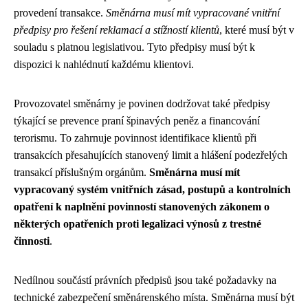
provedení transakce.
Směnárna musí mít vypracované vnitřní
předpisy pro řešení reklamací a stížností klientů
, které musí být v
souladu s platnou legislativou. Tyto předpisy musí být k
dispozici k nahlédnutí každému klientovi.
Provozovatel směnárny je povinen dodržovat také předpisy
týkající se prevence praní špinavých peněz a financování
terorismu. To zahrnuje povinnost identifikace klientů při
transakcích přesahujících stanovený limit a hlášení podezřelých
transakcí příslušným orgánům.
Směnárna musí mít
vypracovaný systém vnitřních zásad, postupů a kontrolních
opatření k naplnění povinností stanovených zákonem o
některých opatřeních proti legalizaci výnosů z trestné
činnosti
.
Nedílnou součástí právních předpisů jsou také požadavky na
technické zabezpečení směnárenského místa. Směnárna musí být