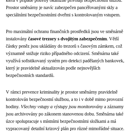
která v případě potřeby okamžitě přivolají bezpečnostní službu.
Prostor směnárny je navíc zabezpečen pancéřovanými skly a
speciálními bezpečnostními dveřmi s kontrolovaným vstupem.
Pro maximální ochranu finančních prostředků jsou ve směnárně
instalovány
časové trezory s dvojitým zabezpečením
. Větší
částky peněz jsou ukládány do trezorů s časovým zámkem, což
významně snižuje riziko případného odcizení. Směnárna také
využívá sofistikovaný systém pro detekci padělaných bankovek,
který je pravidelně aktualizován podle nejnovějších
bezpečnostních standardů.
V rámci prevence kriminality je prostor směnárny pravidelně
kontrolován bezpečnostní službou, a to i v době mimo provozní
hodiny.
Všechny vstupy a výstupy jsou monitorovány
a záznamy
jsou archivovány po zákonem stanovenou dobu. Směnárna také
úzce spolupracuje s místními bezpečnostními složkami a má
vypracovaný detailní krizový plán pro různé mimořádné situace.