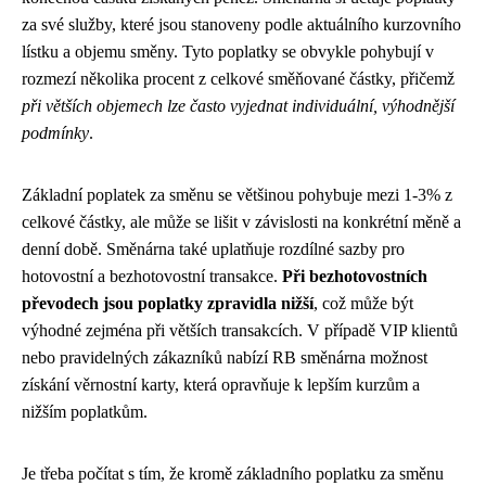
za své služby, které jsou stanoveny podle aktuálního kurzovního
lístku a objemu směny. Tyto poplatky se obvykle pohybují v
rozmezí několika procent z celkové směňované částky, přičemž
při větších objemech lze často vyjednat individuální, výhodnější
podmínky
.
Základní poplatek za směnu se většinou pohybuje mezi 1-3% z
celkové částky, ale může se lišit v závislosti na konkrétní měně a
denní době. Směnárna také uplatňuje rozdílné sazby pro
hotovostní a bezhotovostní transakce.
Při bezhotovostních
převodech jsou poplatky zpravidla nižší
, což může být
výhodné zejména při větších transakcích. V případě VIP klientů
nebo pravidelných zákazníků nabízí RB směnárna možnost
získání věrnostní karty, která opravňuje k lepším kurzům a
nižším poplatkům.
Je třeba počítat s tím, že kromě základního poplatku za směnu