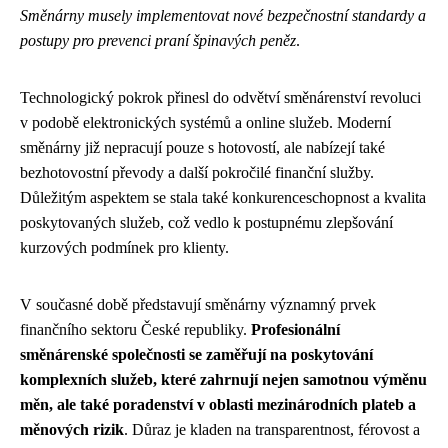
Směnárny musely implementovat nové bezpečnostní standardy a
postupy pro prevenci praní špinavých peněz
.
Technologický pokrok přinesl do odvětví směnárenství revoluci
v podobě elektronických systémů a online služeb. Moderní
směnárny již nepracují pouze s hotovostí, ale nabízejí také
bezhotovostní převody a další pokročilé finanční služby.
Důležitým aspektem se stala také konkurenceschopnost a kvalita
poskytovaných služeb, což vedlo k postupnému zlepšování
kurzových podmínek pro klienty.
V současné době představují směnárny významný prvek
finančního sektoru České republiky.
Profesionální
směnárenské společnosti se zaměřují na poskytování
komplexních služeb, které zahrnují nejen samotnou výměnu
měn, ale také poradenství v oblasti mezinárodních plateb a
měnových rizik
. Důraz je kladen na transparentnost, férovost a