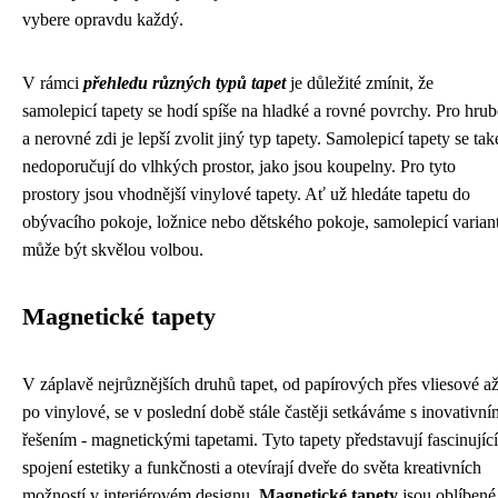
vybere opravdu každý.
V rámci
přehledu různých typů tapet
je důležité zmínit, že
samolepicí tapety se hodí spíše na hladké a rovné povrchy. Pro hrub
a nerovné zdi je lepší zvolit jiný typ tapety. Samolepicí tapety se tak
nedoporučují do vlhkých prostor, jako jsou koupelny. Pro tyto
prostory jsou vhodnější vinylové tapety. Ať už hledáte tapetu do
obývacího pokoje, ložnice nebo dětského pokoje, samolepicí varian
může být skvělou volbou.
Magnetické tapety
V záplavě nejrůznějších druhů tapet, od papírových přes vliesové a
po vinylové, se v poslední době stále častěji setkáváme s inovativní
řešením - magnetickými tapetami. Tyto tapety představují fascinující
spojení estetiky a funkčnosti a otevírají dveře do světa kreativních
možností v interiérovém designu.
Magnetické tapety
jsou oblíbené