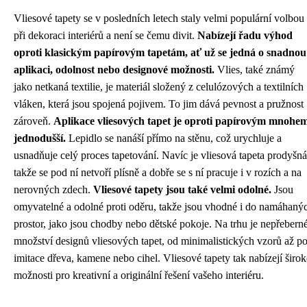
Vliesové tapety se v posledních letech staly velmi populární volbou
při dekoraci interiérů a není se čemu divit.
Nabízejí řadu výhod
oproti klasickým papírovým tapetám, ať už se jedná o snadnou
aplikaci, odolnost nebo designové možnosti.
Vlies, také známý
jako netkaná textilie, je materiál složený z celulózových a textilních
vláken, která jsou spojená pojivem. To jim dává pevnost a pružnost
zároveň.
Aplikace vliesových tapet je oproti papírovým mnohe
jednodušší.
Lepidlo se nanáší přímo na stěnu, což urychluje a
usnadňuje celý proces tapetování. Navíc je vliesová tapeta prodyšná
takže se pod ní netvoří plísně a dobře se s ní pracuje i v rozích a na
nerovných zdech.
Vliesové tapety jsou také velmi odolné.
Jsou
omyvatelné a odolné proti oděru, takže jsou vhodné i do namáhaný
prostor, jako jsou chodby nebo dětské pokoje. Na trhu je nepřebern
množství designů vliesových tapet, od minimalistických vzorů až p
imitace dřeva, kamene nebo cihel. Vliesové tapety tak nabízejí širok
možnosti pro kreativní a originální řešení vašeho interiéru.