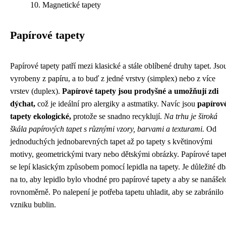
Magnetické tapety
Papírové tapety
Papírové tapety patří mezi klasické a stále oblíbené druhy tapet. Jso
vyrobeny z papíru, a to buď z jedné vrstvy (simplex) nebo z více
vrstev (duplex).
Papírové tapety jsou prodyšné a umožňují zdi
dýchat,
což je ideální pro alergiky a astmatiky. Navíc jsou
papírov
tapety ekologické,
protože se snadno recyklují.
Na trhu je široká
škála papírových tapet s různými vzory, barvami a texturami.
Od
jednoduchých jednobarevných tapet až po tapety s květinovými
motivy, geometrickými tvary nebo dětskými obrázky. Papírové tape
se lepí klasickým způsobem pomocí lepidla na tapety. Je důležité db
na to, aby lepidlo bylo vhodné pro papírové tapety a aby se nanášel
rovnoměrně. Po nalepení je potřeba tapetu uhladit, aby se zabránilo
vzniku bublin.