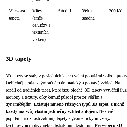
Vliesová
Vlies
Střední
Velmi
200 Kč
tapeta
(směs
snadná
celulózy a
textilních
vláken)
3D tapety
3D tapety se staly v posledních letech velmi populární volbou pro ty
kteří chtějí dodat svým stěnám dramatický a poutavý vzhled. Na
rozdíl od tradičních tapet, které jsou ploché, 3D tapety vytvářejí iluz
hloubky a textury, díky čemuž působí prostor větším a
dynamičtějším.
Existuje mnoho různých typů 3D tapet, z nichž
každý má svůj vlastní jedinečný vzhled a dojem.
Některé
populární možnosti zahrnují tapety s geometrickými vzory,
květinovými motivy nebo abstraktními texturami.
Při výběru 3D