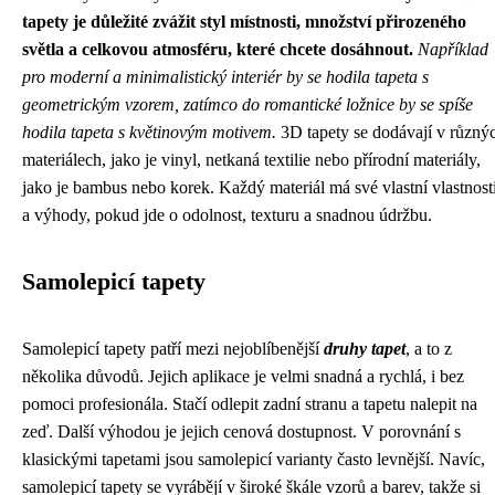
tapety je důležité zvážit styl místnosti, množství přirozeného
světla a celkovou atmosféru, které chcete dosáhnout.
Například
pro moderní a minimalistický interiér by se hodila tapeta s
geometrickým vzorem, zatímco do romantické ložnice by se spíše
hodila tapeta s květinovým motivem.
3D tapety se dodávají v různý
materiálech, jako je vinyl, netkaná textilie nebo přírodní materiály,
jako je bambus nebo korek. Každý materiál má své vlastní vlastnost
a výhody, pokud jde o odolnost, texturu a snadnou údržbu.
Samolepicí tapety
Samolepicí tapety patří mezi nejoblíbenější
druhy tapet
, a to z
několika důvodů. Jejich aplikace je velmi snadná a rychlá, i bez
pomoci profesionála. Stačí odlepit zadní stranu a tapetu nalepit na
zeď. Další výhodou je jejich cenová dostupnost. V porovnání s
klasickými tapetami jsou samolepicí varianty často levnější. Navíc,
samolepicí tapety se vyrábějí v široké škále vzorů a barev, takže si