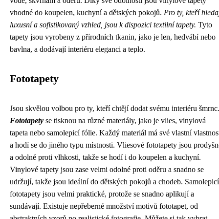
vodě, skvrnám a oděru. Díky své odolnosti jsou vinylové tapety
vhodné do koupelen, kuchyní a dětských pokojů.
Pro ty, kteří hleda
luxusní a sofistikovaný vzhled, jsou k dispozici textilní tapety.
Tyto
tapety jsou vyrobeny z přírodních tkanin, jako je len, hedvábí nebo
bavlna, a dodávají interiéru eleganci a teplo.
Fototapety
Jsou skvělou volbou pro ty, kteří chtějí dodat svému interiéru šmrnc
Fototapety
se tisknou na různé materiály, jako je vlies, vinylová
tapeta nebo samolepicí fólie. Každý materiál má své vlastní vlastnos
a hodí se do jiného typu místnosti. Vliesové fototapety jsou prodyšn
a odolné proti vlhkosti, takže se hodí i do koupelen a kuchyní.
Vinylové tapety jsou zase velmi odolné proti oděru a snadno se
udržují, takže jsou ideální do dětských pokojů a chodeb. Samolepicí
fototapety jsou velmi praktické, protože se snadno aplikují a
sundávají. Existuje nepřeberné množství motivů fototapet, od
abstraktních vzorů po realistické fotografie. Můžete si tak vybrat