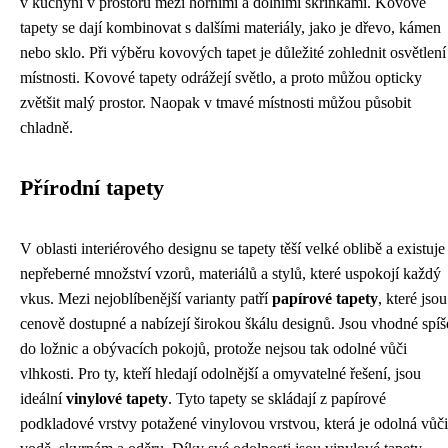
v kuchyni v prostoru mezi horními a dolními skříňkami. Kovové
tapety se dají kombinovat s dalšími materiály, jako je dřevo, kámen
nebo sklo. Při výběru kovových tapet je důležité zohlednit osvětlení
místnosti. Kovové tapety odrážejí světlo, a proto můžou opticky
zvětšit malý prostor. Naopak v tmavé místnosti můžou působit
chladně.
Přírodní tapety
V oblasti interiérového designu se tapety těší velké oblibě a existuje
nepřeberné množství vzorů, materiálů a stylů, které uspokojí každý
vkus. Mezi nejoblíbenější varianty patří
papírové tapety
, které jsou
cenově dostupné a nabízejí širokou škálu designů. Jsou vhodné spíš
do ložnic a obývacích pokojů, protože nejsou tak odolné vůči
vlhkosti. Pro ty, kteří hledají odolnější a omyvatelné řešení, jsou
ideální
vinylové tapety
. Tyto tapety se skládají z papírové
podkladové vrstvy potažené vinylovou vrstvou, která je odolná vůči