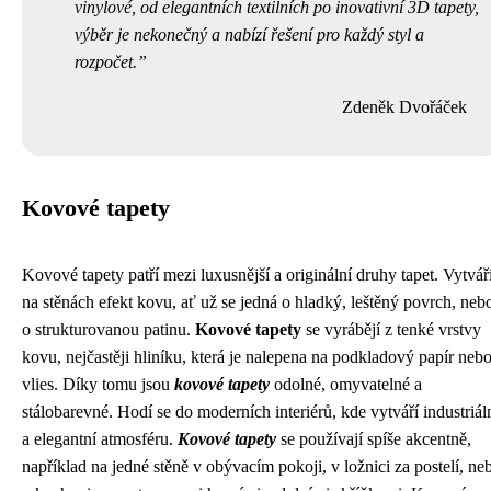
vinylové, od elegantních textilních po inovativní 3D tapety,
výběr je nekonečný a nabízí řešení pro každý styl a
rozpočet.
Zdeněk Dvořáček
Kovové tapety
Kovové tapety patří mezi luxusnější a originální druhy tapet. Vytvář
na stěnách efekt kovu, ať už se jedná o hladký, leštěný povrch, neb
o strukturovanou patinu.
Kovové tapety
se vyrábějí z tenké vrstvy
kovu, nejčastěji hliníku, která je nalepena na podkladový papír neb
vlies. Díky tomu jsou
kovové tapety
odolné, omyvatelné a
stálobarevné. Hodí se do moderních interiérů, kde vytváří industriál
a elegantní atmosféru.
Kovové tapety
se používají spíše akcentně,
například na jedné stěně v obývacím pokoji, v ložnici za postelí, ne