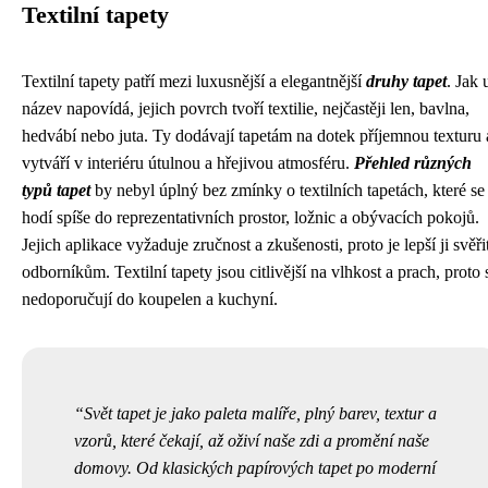
Textilní tapety
Textilní tapety patří mezi luxusnější a elegantnější
druhy tapet
. Jak 
název napovídá, jejich povrch tvoří textilie, nejčastěji len, bavlna,
hedvábí nebo juta. Ty dodávají tapetám na dotek příjemnou texturu 
vytváří v interiéru útulnou a hřejivou atmosféru.
Přehled různých
typů tapet
by nebyl úplný bez zmínky o textilních tapetách, které se
hodí spíše do reprezentativních prostor, ložnic a obývacích pokojů.
Jejich aplikace vyžaduje zručnost a zkušenosti, proto je lepší ji svěři
odborníkům. Textilní tapety jsou citlivější na vlhkost a prach, proto 
nedoporučují do koupelen a kuchyní.
Svět tapet je jako paleta malíře, plný barev, textur a
vzorů, které čekají, až oživí naše zdi a promění naše
domovy. Od klasických papírových tapet po moderní