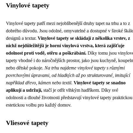
Vinylové tapety
Vinylové tapety patří mezi nejoblíbenější druhy tapet na trhu a to z
dobrého důvodu. Jsou odolné, omyvatelné a dostupné v široké škál
designů a textur.
Vinylové tapety se skládají z několika vrstev, z
nichž nejdůležitější je horní vinylová vrstva, která zajišťuje
odolnost proti vodě, otěru a poškrábání.
Díky tomu jsou vinylov
tapety vhodné i do náročnějších prostor, jako jsou kuchyně, koupel
nebo dětské pokoje.
Na trhu najdeme vinylové tapety s různými
povrchovými úpravami, od hladkých až po strukturované, imitující
například dřevo, kámen nebo textil.
Vinylové tapety se snadno
aplikují a udržují,
stačí je otřít vlhkým hadříkem. Díky své
odolnosti a dlouhé životnosti představují vinylové tapety praktickou
estetickou volbu pro každý domov.
Vliesové tapety