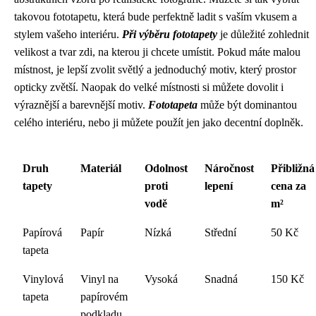
takovou fototapetu, která bude perfektně ladit s vaším vkusem a
stylem vašeho interiéru.
Při výběru fototapety
je důležité zohlednit
velikost a tvar zdi, na kterou ji chcete umístit. Pokud máte malou
místnost, je lepší zvolit světlý a jednoduchý motiv, který prostor
opticky zvětší. Naopak do velké místnosti si můžete dovolit i
výraznější a barevnější motiv.
Fototapeta
může být dominantou
celého interiéru, nebo ji můžete použít jen jako decentní doplněk.
Druh
Materiál
Odolnost
Náročnost
Přibližná
tapety
proti
lepení
cena za
vodě
m²
Papírová
Papír
Nízká
Střední
50 Kč
tapeta
Vinylová
Vinyl na
Vysoká
Snadná
150 Kč
tapeta
papírovém
podkladu