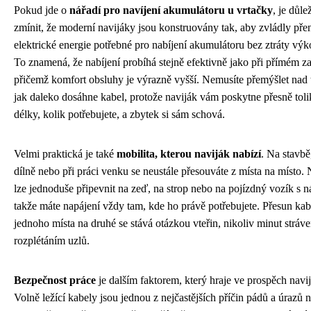
Pokud jde o
nářadí pro navíjení akumulátoru u vrtačky
, je důle
zmínit, že moderní navijáky jsou konstruovány tak, aby zvládly pře
elektrické energie potřebné pro nabíjení akumulátoru bez ztráty výk
To znamená, že nabíjení probíhá stejně efektivně jako při přímém za
přičemž komfort obsluhy je výrazně vyšší. Nemusíte přemýšlet nad 
jak daleko dosáhne kabel, protože naviják vám poskytne přesně toli
délky, kolik potřebujete, a zbytek si sám schová.
Velmi praktická je také
mobilita, kterou naviják nabízí
. Na stavbě
dílně nebo při práci venku se neustále přesouváte z místa na místo. 
lze jednoduše připevnit na zeď, na strop nebo na pojízdný vozík s n
takže máte napájení vždy tam, kde ho právě potřebujete. Přesun kab
jednoho místa na druhé se stává otázkou vteřin, nikoliv minut stráv
rozplétáním uzlů.
Bezpečnost práce
je dalším faktorem, který hraje ve prospěch navi
Volně ležící kabely jsou jednou z nejčastějších příčin pádů a úrazů 