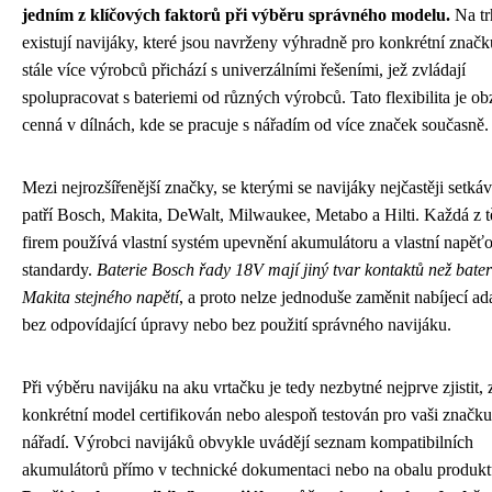
jedním z klíčových faktorů při výběru správného modelu.
Na tr
existují navijáky, které jsou navrženy výhradně pro konkrétní značk
stále více výrobců přichází s univerzálními řešeními, jež zvládají
spolupracovat s bateriemi od různých výrobců. Tato flexibilita je ob
cenná v dílnách, kde se pracuje s nářadím od více značek současně.
Mezi nejrozšířenější značky, se kterými se navijáky nejčastěji setkáv
patří Bosch, Makita, DeWalt, Milwaukee, Metabo a Hilti. Každá z t
firem používá vlastní systém upevnění akumulátoru a vlastní napěť
standardy.
Baterie Bosch řady 18V mají jiný tvar kontaktů než bater
Makita stejného napětí
, a proto nelze jednoduše zaměnit nabíjecí ad
bez odpovídající úpravy nebo bez použití správného navijáku.
Při výběru navijáku na aku vrtačku je tedy nezbytné nejprve zjistit, 
konkrétní model certifikován nebo alespoň testován pro vaši značku
nářadí. Výrobci navijáků obvykle uvádějí seznam kompatibilních
akumulátorů přímo v technické dokumentaci nebo na obalu produkt