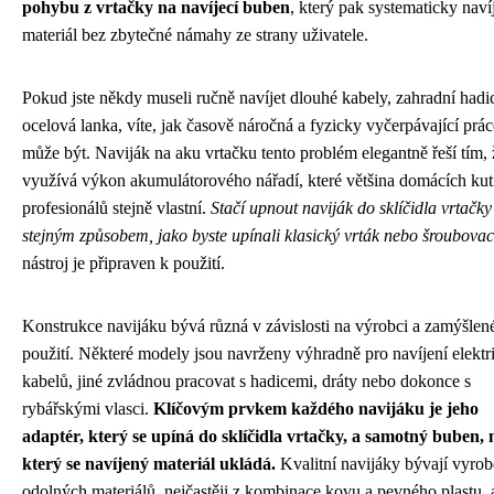
pohybu z vrtačky na navíjecí buben
, který pak systematicky navíj
materiál bez zbytečné námahy ze strany uživatele.
Pokud jste někdy museli ručně navíjet dlouhé kabely, zahradní hadi
ocelová lanka, víte, jak časově náročná a fyzicky vyčerpávající prác
může být. Naviják na aku vrtačku tento problém elegantně řeší tím, 
využívá výkon akumulátorového nářadí, které většina domácích kuti
profesionálů stejně vlastní.
Stačí upnout naviják do sklíčidla vrtačky
stejným způsobem, jako byste upínali klasický vrták nebo šroubovací
nástroj je připraven k použití.
Konstrukce navijáku bývá různá v závislosti na výrobci a zamýšle
použití. Některé modely jsou navrženy výhradně pro navíjení elekt
kabelů, jiné zvládnou pracovat s hadicemi, dráty nebo dokonce s
rybářskými vlasci.
Klíčovým prvkem každého navijáku je jeho
adaptér, který se upíná do sklíčidla vrtačky, a samotný buben, 
který se navíjený materiál ukládá.
Kvalitní navijáky bývají vyrob
odolných materiálů, nejčastěji z kombinace kovu a pevného plastu,