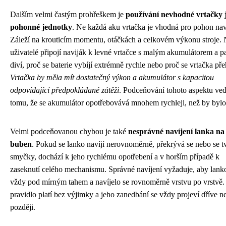
Dalším velmi častým prohřeškem je
používání nevhodné vrtačky 
pohonné jednotky
. Ne každá aku vrtačka je vhodná pro pohon nav
Záleží na krouticím momentu, otáčkách a celkovém výkonu stroje. 
uživatelé připojí naviják k levné vrtačce s malým akumulátorem a p
diví, proč se baterie vybíjí extrémně rychle nebo proč se vrtačka pře
Vrtačka by měla mít dostatečný výkon a akumulátor s kapacitou
odpovídající předpokládané zátěži
. Podceňování tohoto aspektu ve
tomu, že se akumulátor opotřebovává mnohem rychleji, než by bylo
Velmi podceňovanou chybou je také
nesprávné navíjení lanka na
buben
. Pokud se lanko navíjí nerovnoměrně, překrývá se nebo se t
smyčky, dochází k jeho rychlému opotřebení a v horším případě k
zaseknutí celého mechanismu. Správné navíjení vyžaduje, aby lank
vždy pod mírným tahem a navíjelo se rovnoměrně vrstvu po vrstvě.
pravidlo platí bez výjimky a jeho zanedbání se vždy projeví dříve n
později.