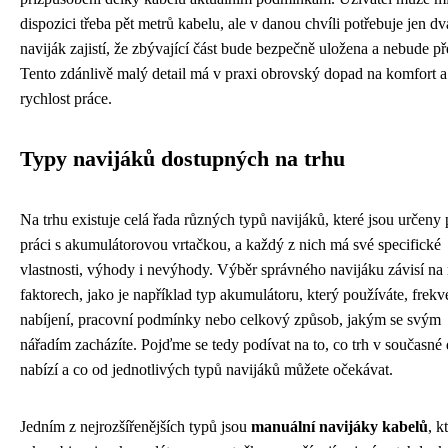
dispozici třeba pět metrů kabelu, ale v danou chvíli potřebuje jen dv
naviják zajistí, že zbývající část bude bezpečně uložena a nebude př
Tento zdánlivě malý detail má v praxi obrovský dopad na komfort a
rychlost práce.
Typy navijáků dostupných na trhu
Na trhu existuje celá řada různých typů navijáků, které jsou určeny 
práci s akumulátorovou vrtačkou, a každý z nich má své specifické
vlastnosti, výhody i nevýhody. Výběr správného navijáku závisí n
faktorech, jako je například typ akumulátoru, který používáte, frek
nabíjení, pracovní podmínky nebo celkový způsob, jakým se svým
nářadím zacházíte. Pojďme se tedy podívat na to, co trh v současné
nabízí a co od jednotlivých typů navijáků můžete očekávat.
Jedním z nejrozšířenějších typů jsou
manuální navijáky kabelů
, k