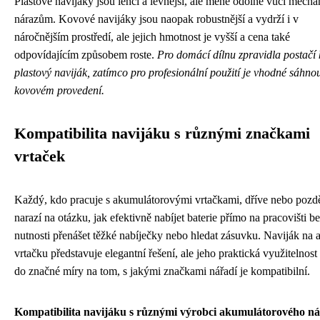
Plastové navijáky jsou lehčí a levnější, ale méně odolné vůči mech
nárazům. Kovové navijáky jsou naopak robustnější a vydrží i v
náročnějším prostředí, ale jejich hmotnost je vyšší a cena také
odpovídajícím způsobem roste.
Pro domácí dílnu zpravidla postačí k
plastový naviják, zatímco pro profesionální použití je vhodné sáhno
kovovém provedení.
Kompatibilita navijáku s různými značkami
vrtaček
Každý, kdo pracuje s akumulátorovými vrtačkami, dříve nebo pozdě
narazí na otázku, jak efektivně nabíjet baterie přímo na pracovišti b
nutnosti přenášet těžké nabíječky nebo hledat zásuvku. Naviják na 
vrtačku představuje elegantní řešení, ale jeho praktická využitelnost 
do značné míry na tom, s jakými značkami nářadí je kompatibilní.
Kompatibilita navijáku s různými výrobci akumulátorového ná