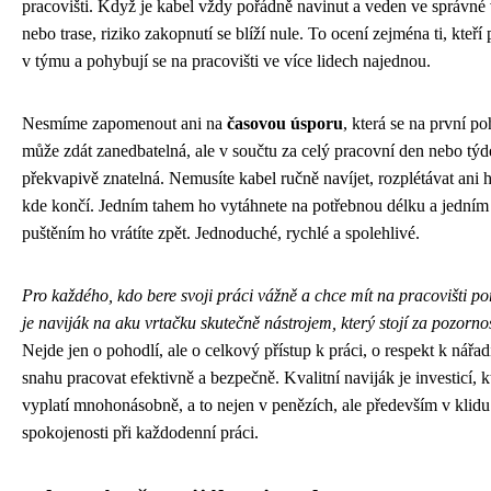
pracovišti. Když je kabel vždy pořádně navinut a veden ve správné
nebo trase, riziko zakopnutí se blíží nule. To ocení zejména ti, kteří 
v týmu a pohybují se na pracovišti ve více lidech najednou.
Nesmíme zapomenout ani na
časovou úsporu
, která se na první po
může zdát zanedbatelná, ale v součtu za celý pracovní den nebo týd
překvapivě znatelná. Nemusíte kabel ručně navíjet, rozplétávat ani h
kde končí. Jedním tahem ho vytáhnete na potřebnou délku a jedním
puštěním ho vrátíte zpět. Jednoduché, rychlé a spolehlivé.
Pro každého, kdo bere svoji práci vážně a chce mít na pracovišti po
je naviják na aku vrtačku skutečně nástrojem, který stojí za pozornos
Nejde jen o pohodlí, ale o celkový přístup k práci, o respekt k nářad
snahu pracovat efektivně a bezpečně. Kvalitní naviják je investicí, k
vyplatí mnohonásobně, a to nejen v penězích, ale především v klidu
spokojenosti při každodenní práci.