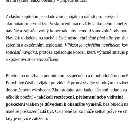
bránit rychlé reakci obsluhy v případě nouze.
Zvláštní kapitolou je skladování navijáku a nářadí pro navíjení
akumulátoru u vrtačky. Po skončení práce vždy lanko nebo kabel zc
naviňte a zajistěte volný konec tak, aby nemohl samovolně odvinout
Naviják ukládejte na suché a čisté místo, chráněné před přímým sl
zářením a extrémními teplotami.
Vlhkost je největším nepřítelem ko
součástí navijáku
, protože způsobuje korozi, která výrazně snižuje 
a spolehlivost celého zařízení.
Pravidelná údržba je podmínkou bezpečného a dlouhodobého použí
Pohyblivé části navijáku pravidelně promazávejte vhodným maziv
doporučeným výrobcem. Zkontrolujte stav lanka alespoň jednou za
několik použití –
jakékoli roztřepení, přelomení nebo viditelné
poškození vláken je důvodem k okamžité výměně
, bez ohledu na
malé se poškození zdá být. Oslabené lanko může selhat právě ve chv
kdy je nejvíce zatíženo.