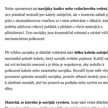
Nelze opomenout ani
navijáky hadice nebo vzduchového vedení
sice primárně neslouží pro kabely nabíječek, ale v kontextu nářadí p
práci s akumulátorovou vrtačkou se s nimi setkáváme v dílnách, kde
potřeba udržovat celkový pořádek a přehled o všech nástrojích a
příslušenství. Tyto navijáky jsou konstrukčně robustní a odolné vůči
mechanickému poškození.
Při výběru navijáku je důležité zohlednit také
délku kabelu nabíje
maximální průměr kabelu, který naviják zvládne pojmout. Každý na
má svá technická omezení a je třeba je respektovat, aby nedošlo k
poškození kabelu nebo samotného navijáku. Rovněž byste měli věn
pozornost způsobu montáže navijáku, protože některé modely jsou 
k nástěnné montáži, jiné lze postavit na podlahu nebo zavěsit na str
dílny.
Materiál, ze kterého je naviják vyroben
, hraje také velmi důležito