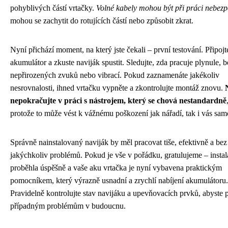
pohyblivých částí vrtačky.
Volné kabely mohou být při práci nebez
mohou se zachytit do rotujících částí nebo způsobit zkrat.
Nyní přichází moment, na který jste čekali – první testování. Připojt
akumulátor a zkuste naviják spustit. Sledujte, zda pracuje plynule, b
nepřirozených zvuků nebo vibrací. Pokud zaznamenáte jakékoliv
nesrovnalosti, ihned vrtačku vypněte a zkontrolujte montáž znovu.
nepokračujte v práci s nástrojem, který se chová nestandardně
protože to může vést k vážnému poškození jak nářadí, tak i vás sam
Správně nainstalovaný naviják by měl pracovat tiše, efektivně a bez
jakýchkoliv problémů. Pokud je vše v pořádku, gratulujeme – instal
proběhla úspěšně a vaše aku vrtačka je nyní vybavena praktickým
pomocníkem, který výrazně usnadní a zrychlí nabíjení akumulátoru.
Pravidelně kontrolujte stav navijáku a upevňovacích prvků, abyste p
případným problémům v budoucnu.