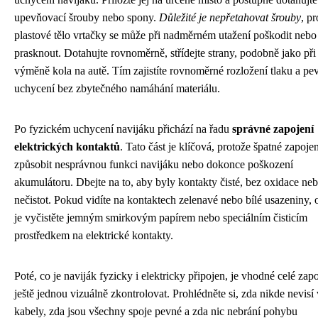
upevňovací šrouby nebo spony.
Důležité je nepřetahovat šrouby
, p
plastové tělo vrtačky se může při nadměrném utažení poškodit nebo
prasknout. Dotahujte rovnoměrně, střídejte strany, podobně jako při
výměně kola na autě. Tím zajistíte rovnoměrné rozložení tlaku a pe
uchycení bez zbytečného namáhání materiálu.
Po fyzickém uchycení navijáku přichází na řadu
správné zapojení
elektrických kontaktů
. Tato část je klíčová, protože špatné zapoj
způsobit nesprávnou funkci navijáku nebo dokonce poškození
akumulátoru. Dbejte na to, aby byly kontakty čisté, bez oxidace ne
nečistot. Pokud vidíte na kontaktech zelenavé nebo bílé usazeniny, 
je vyčistěte jemným smirkovým papírem nebo speciálním čisticím
prostředkem na elektrické kontakty.
Poté, co je naviják fyzicky i elektricky připojen, je vhodné celé zap
ještě jednou vizuálně zkontrolovat. Prohlédněte si, zda nikde nevisí
kabely, zda jsou všechny spoje pevné a zda nic nebrání pohybu