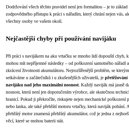
Dodržování všech těchto pravidel není jen formalitou – je to základ
zodpovědného přístupu k práci s nářadím, který chrání nejen vás, ale
všechny osoby ve vašem okolí.
Nejčastější chyby při používání navijáku
Při práci s navijákem na aku vrtačku se mnoho lidí dopouští chyb, k
mohou mít nepříjemné následky – od poškození samotného nářadí a
zkrácení životnosti akumulátoru. Nejrozšířenější problém, se kterým
setkáváme u začátečníků i u zkušenějších uživatelů, je
přetěžování
navijáku nad jeho maximální nosnost
. Každý naviják má jasně 
nosnost, která není jen doporučením výrobce, ale skutečnou techni
hranicí. Pokud ji překročíte, riskujete nejen mechanické poškození
nebo lanka, ale také přehřátí motoru vrtačky, která naviják pohání. 
přehřátý motor znamená přehřátý akumulátor, což je jedna z nejhorš
věcí, které se mohou baterii stát.