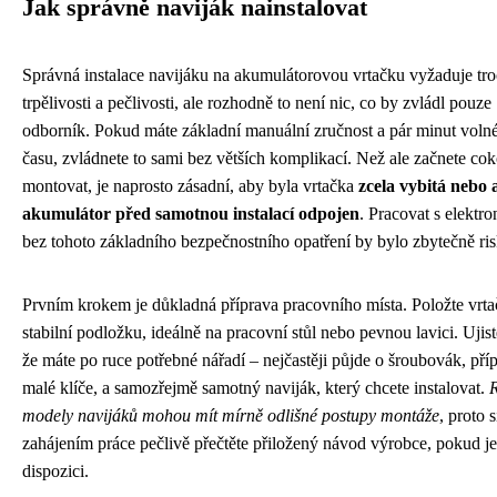
Jak správně naviják nainstalovat
Správná instalace navijáku na akumulátorovou vrtačku vyžaduje tr
trpělivosti a pečlivosti, ale rozhodně to není nic, co by zvládl pouze
odborník. Pokud máte základní manuální zručnost a pár minut voln
času, zvládnete to sami bez větších komplikací. Než ale začnete cok
montovat, je naprosto zásadní, aby byla vrtačka
zcela vybitá nebo 
akumulátor před samotnou instalací odpojen
. Pracovat s elektr
bez tohoto základního bezpečnostního opatření by bylo zbytečně ris
Prvním krokem je důkladná příprava pracovního místa. Položte vrt
stabilní podložku, ideálně na pracovní stůl nebo pevnou lavici. Ujist
že máte po ruce potřebné nářadí – nejčastěji půjde o šroubovák, pří
malé klíče, a samozřejmě samotný naviják, který chcete instalovat.
modely navijáků mohou mít mírně odlišné postupy montáže
, proto 
zahájením práce pečlivě přečtěte přiložený návod výrobce, pokud je
dispozici.