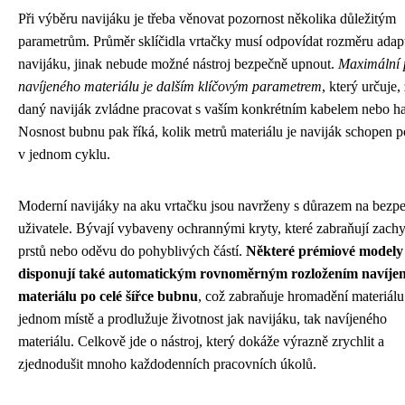
Při výběru navijáku je třeba věnovat pozornost několika důležitým
parametrům. Průměr sklíčidla vrtačky musí odpovídat rozměru adap
navijáku, jinak nebude možné nástroj bezpečně upnout.
Maximální
navíjeného materiálu je dalším klíčovým parametrem
, který určuje,
daný naviják zvládne pracovat s vaším konkrétním kabelem nebo ha
Nosnost bubnu pak říká, kolik metrů materiálu je naviják schopen 
v jednom cyklu.
Moderní navijáky na aku vrtačku jsou navrženy s důrazem na bezp
uživatele. Bývají vybaveny ochrannými kryty, které zabraňují zach
prstů nebo oděvu do pohyblivých částí.
Některé prémiové modely
disponují také automatickým rovnoměrným rozložením navíje
materiálu po celé šířce bubnu
, což zabraňuje hromadění materiálu
jednom místě a prodlužuje životnost jak navijáku, tak navíjeného
materiálu. Celkově jde o nástroj, který dokáže výrazně zrychlit a
zjednodušit mnoho každodenních pracovních úkolů.