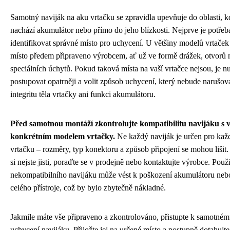
Samotný naviják na aku vrtačku se zpravidla upevňuje do oblasti, k
nachází akumulátor nebo přímo do jeho blízkosti. Nejprve je potřeb
identifikovat správné místo pro uchycení. U většiny modelů vrtaček 
místo předem připraveno výrobcem, ať už ve formě drážek, otvorů
speciálních úchytů. Pokud taková místa na vaší vrtačce nejsou, je n
postupovat opatrněji a volit způsob uchycení, který nebude narušov
integritu těla vrtačky ani funkci akumulátoru.
Před samotnou montáží zkontrolujte kompatibilitu navijáku s 
konkrétním modelem vrtačky.
Ne každý naviják je určen pro kaž
vrtačku – rozměry, typ konektoru a způsob připojení se mohou lišit
si nejste jisti, poraďte se v prodejně nebo kontaktujte výrobce. Použi
nekompatibilního navijáku může vést k poškození akumulátoru neb
celého přístroje, což by bylo zbytečně nákladné.
Jakmile máte vše připraveno a zkontrolováno, přistupte k samotné
uchycení navijáku. Přiložte jej na určené místo a postupně dotahujte