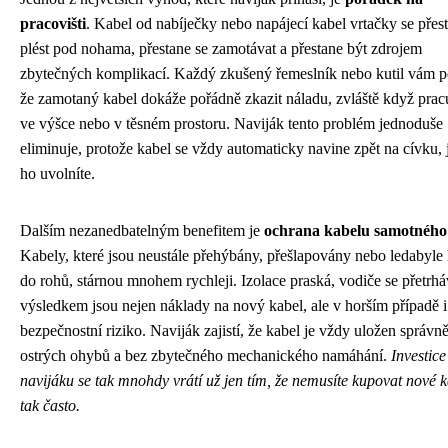
pracovišti
. Kabel od nabíječky nebo napájecí kabel vrtačky se přes
plést pod nohama, přestane se zamotávat a přestane být zdrojem
zbytečných komplikací. Každý zkušený řemeslník nebo kutil vám po
že zamotaný kabel dokáže pořádně zkazit náladu, zvláště když prac
ve výšce nebo v těsném prostoru. Naviják tento problém jednoduše
eliminuje, protože kabel se vždy automaticky navine zpět na cívku, 
ho uvolníte.
Dalším nezanedbatelným benefitem je
ochrana kabelu samotného
Kabely, které jsou neustále přehýbány, přešlapovány nebo ledabyle
do rohů, stárnou mnohem rychleji. Izolace praská, vodiče se přetrhá
výsledkem jsou nejen náklady na nový kabel, ale v horším případě i
bezpečnostní riziko. Naviják zajistí, že kabel je vždy uložen správně
ostrých ohybů a bez zbytečného mechanického namáhání.
Investice
navijáku se tak mnohdy vrátí už jen tím, že nemusíte kupovat nové 
tak často.