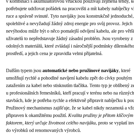
v kombinaci s akumulátorovou vrtačkou používají zejména tehdy, 
potřebujete udržovat pořádek na pracovišti a mít kabely nabíječky 
ruce a správně svinuté. Tyto navijáky jsou konstrukčně jednoduché,
spolehlivé a nevyžadují žádný zdroj energie pro svůj provoz. Jejich
nevýhodou může být o něco pomalejší odvíjení kabelu, ale pro větš
uživatelů to nepředstavuje žádný zásadní problém. Jsou vyrobeny z
odolných materiálů, které zvládají i náročnější podmínky dílenskéh
prostředí, a jejich cena je zpravidla velmi přijatelná.
Dalším typem jsou
automatické nebo pružinové navijáky
, které
umožňují rychlé a pohodlné navíjení kabelu zpět do cívky pouhým
zatažením za kabel nebo stisknutím tlačítka. Tento typ je oblíbený 
u profesionálních řemeslníků, kteří pracují v terénu nebo na různýc
stavbách, kde je potřeba rychle a efektivně připravit nabíječku k pou
Pružinový mechanismus zajišťuje, že se kabel nikdy nezamotá a vžd
připraven k okamžitému použití.
Kvalita pružiny je přitom klíčovým
faktorem, který určuje životnost celého navijáku
, proto se vyplatí in
do výrobků od renomovaných výrobců.