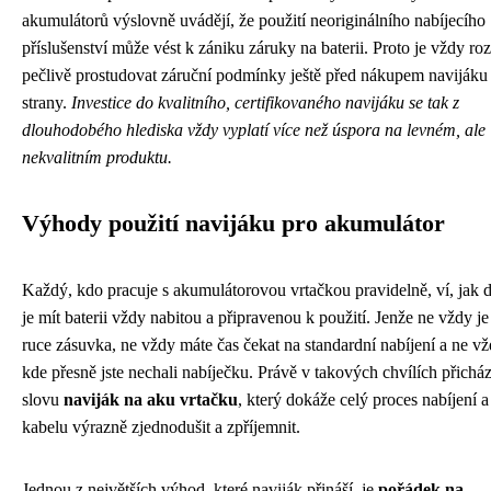
akumulátorů výslovně uvádějí, že použití neoriginálního nabíjecího
příslušenství může vést k zániku záruky na baterii. Proto je vždy r
pečlivě prostudovat záruční podmínky ještě před nákupem navijáku o
strany.
Investice do kvalitního, certifikovaného navijáku se tak z
dlouhodobého hlediska vždy vyplatí více než úspora na levném, ale
nekvalitním produktu.
Výhody použití navijáku pro akumulátor
Každý, kdo pracuje s akumulátorovou vrtačkou pravidelně, ví, jak d
je mít baterii vždy nabitou a připravenou k použití. Jenže ne vždy je
ruce zásuvka, ne vždy máte čas čekat na standardní nabíjení a ne vž
kde přesně jste nechali nabíječku. Právě v takových chvílích přicház
slovu
naviják na aku vrtačku
, který dokáže celý proces nabíjení 
kabelu výrazně zjednodušit a zpříjemnit.
Jednou z největších výhod, které naviják přináší, je
pořádek na