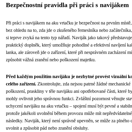
Bezpečnostní pravidla při práci s navijákem
Při práci s navijákem na aku vrtačku je bezpečnost na prvním místě,
bez ohledu na to, zda jde o zkušeného řemeslníka nebo začátečníka,
si teprve zvyká na tento typ nářadí. Naviják jako takový představuje
praktický doplněk, který umožňuje pohodlné a efektivní navíjení ka
lanka, ale zároveň jde o zařízení, které při nesprávném zacházení m
způsobit vážná zranění nebo poškození majetku.
Před každým použitím navijáku je nezbytné provést vizuální k
celého zařízení.
Zkontrolujte, zda nejsou patrné žádné mechanické
poškození, praskliny v těle navijáku ani opotřebované části, které b
mohly ovlivnit jeho správnou funkci. Zvláštní pozornost věnujte st
uchycení navijáku na aku vrtačku – spojení musí být pevné a stabiln
protože jakékoli uvolnění během provozu může mít nepředvídatelné
následky. Naviják, který není správně upevněn, se může za plného
uvolnit a způsobit pád nebo zranění obsluhy.