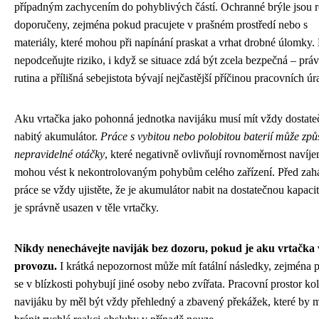
případným zachycením do pohyblivých částí. Ochranné brýle jsou 
doporučeny, zejména pokud pracujete v prašném prostředí nebo s
materiály, které mohou při napínání praskat a vrhat drobné úlomky.
nepodceňujte riziko, i když se situace zdá být zcela bezpečná – prá
rutina a přílišná sebejistota bývají nejčastější příčinou pracovních úr
Aku vrtačka jako pohonná jednotka navijáku musí mít vždy dostate
nabitý akumulátor.
Práce s vybitou nebo polobitou baterií může způ
nepravidelné otáčky
, které negativně ovlivňují rovnoměrnost navíje
mohou vést k nekontrolovaným pohybům celého zařízení. Před zah
práce se vždy ujistěte, že je akumulátor nabit na dostatečnou kapacit
je správně usazen v těle vrtačky.
Nikdy nenechávejte naviják bez dozoru, pokud je aku vrtačka 
provozu.
I krátká nepozornost může mít fatální následky, zejména
se v blízkosti pohybují jiné osoby nebo zvířata. Pracovní prostor k
navijáku by měl být vždy přehledný a zbavený překážek, které by 