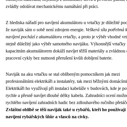
zvládly odolávat mechanickému namáhání při práci.
Z hlediska nářadí pro navíjení akumulátoru u vrtačky je důležité poc
že naviják sám o sobě není zdrojem energie.
Veškerá síla potřebná 
navíjení pochází z akumulátoru vrtačky
, a proto je výběr vhodné vr
stejně důležitý jako výběr samotného navijáku. Výkonnější vrtačky 
kapacitním akumulátorem dokáží navíjet těžší materiály a zvládnou 
pracovní cykly bez nutnosti přerušení kvůli dobíjení baterie.
Naviják na aku vrtačku se stal oblíbeným pomocníkem jak mezi
profesionálními elektrikáři a instalatéry, tak mezi běžnými domácími 
Elektrikáři ho využívají při instalaci kabeláže v budovách, kde je po
rychle a přesně navíjet dlouhé délky kabelu. Zahradníci ocení možn
rychlého navíjení zahradních hadic bez zdlouhavého ručního přetáč
Zvláštní oblibě se těší naviják také u rybářů, kteří ho používají
navíjení rybářských šňůr a vlasců na cívky.