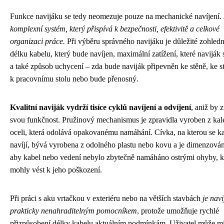
Funkce navijáku se tedy neomezuje pouze na mechanické navíjení.
komplexní systém, který přispívá k bezpečnosti, efektivitě a celkové
organizaci práce.
Při výběru správného navijáku je důležité zohledn
délku kabelu, který bude navíjen, maximální zatížení, které naviják 
a také způsob uchycení – zda bude naviják připevněn ke stěně, ke s
k pracovnímu stolu nebo bude přenosný.
Kvalitní naviják vydrží tisíce cyklů navíjení a odvíjení
, aniž by zt
svou funkčnost. Pružinový mechanismus je zpravidla vyroben z kal
oceli, která odolává opakovanému namáhání. Cívka, na kterou se k
navíjí, bývá vyrobena z odolného plastu nebo kovu a je dimenzován
aby kabel nebo vedení nebylo zbytečně namáháno ostrými ohyby, k
mohly vést k jeho poškození.
Při práci s aku vrtačkou v exteriéru nebo na větších stavbách
je navi
prakticky nenahraditelným pomocníkem
, protože umožňuje rychlé
přizpůsobení délky kabelu aktuálním podmínkám. Uživatel může mí