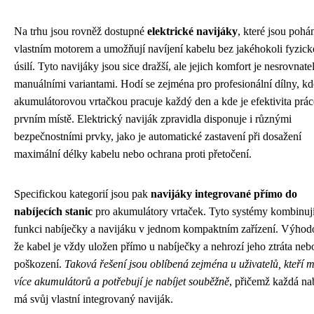
Na trhu jsou rovněž dostupné
elektrické navijáky
, které jsou poh
vlastním motorem a umožňují navíjení kabelu bez jakéhokoli fyzic
úsilí. Tyto navijáky jsou sice dražší, ale jejich komfort je nesrovnate
manuálními variantami. Hodí se zejména pro profesionální dílny, kd
akumulátorovou vrtačkou pracuje každý den a kde je efektivita prác
prvním místě. Elektrický naviják zpravidla disponuje i různými
bezpečnostními prvky, jako je automatické zastavení při dosažení
maximální délky kabelu nebo ochrana proti přetočení.
Specifickou kategorií jsou pak
navijáky integrované přímo do
nabíjecích stanic
pro akumulátory vrtaček. Tyto systémy kombinuj
funkci nabíječky a navijáku v jednom kompaktním zařízení. Výhodo
že kabel je vždy uložen přímo u nabíječky a nehrozí jeho ztráta neb
poškození.
Taková řešení jsou oblíbená zejména u uživatelů, kteří m
více akumulátorů a potřebují je nabíjet souběžně
, přičemž každá na
má svůj vlastní integrovaný naviják.