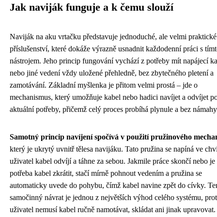
Jak naviják funguje a k čemu slouží
Naviják na aku vrtačku představuje jednoduché, ale velmi praktické
příslušenství, které dokáže výrazně usnadnit každodenní práci s tím
nástrojem. Jeho princip fungování vychází z potřeby mít napájecí k
nebo jiné vedení vždy uložené přehledně, bez zbytečného pletení a
zamotávání. Základní myšlenka je přitom velmi prostá – jde o
mechanismus, který umožňuje kabel nebo hadici navíjet a odvíjet p
aktuální potřeby, přičemž celý proces probíhá plynule a bez námahy
Samotný princip navíjení spočívá v použití pružinového mech
který je ukrytý uvnitř tělesa navijáku. Tato pružina se napíná ve chví
uživatel kabel odvíjí a táhne za sebou. Jakmile práce skončí nebo je
potřeba kabel zkrátit, stačí mírně pohnout vedením a pružina se
automaticky uvede do pohybu, čímž kabel navine zpět do cívky. Te
samočinný návrat je jednou z největších výhod celého systému, pro
uživatel nemusí kabel ručně namotávat, skládat ani jinak upravovat.