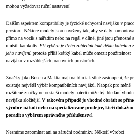
mohou vyžadovat ruční nastavení.
Dalším aspektem kompatibility je fyzické uchycení navijáku v pra
prostoru. Některé modely jsou navrženy tak, aby se daly namontova
přímo na vozík s nářadím nebo na regál v dílně, jiné jsou přenosné a
umístit kamkoliv.
Při výběru je třeba zohlednit také délku kabelu a
jeho navíjení
, protože příliš krátký kabel může omezit použitelnost
navijáku v rozsáhlejších pracovních prostorách.
Značky jako Bosch a Makita mají na trhu tak silné zastoupení, že p
existuje největší výběr kompatibilních navijáků. Naopak pro méně
rozšířené značky nebo starší modely baterií může být hledání vhod
navijáku složitější.
V takovém případě je vhodné obrátit se přím
výrobce nářadí nebo na specializované prodejce, kteří dokážou
poradit s výběrem správného příslušenství.
Nesmíme zapomínat ani na záruční podmínky. Někteří výrobci