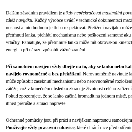
Dalším zásadním pravidlem je
nikdy nepřekračovat maximální pov
zátěž navijáku
. Každý výrobce uvádí v technické dokumentaci max
nosnost a tuto hodnotu je třeba respektovat. Přetížení navijáku může
přetrhnutí lanka, přehřátí mechanismu nebo poškození samotné aku
vrtačky. Pamatujte, že přetrhnuté lanko může mít obrovskou kineti
energii a při nárazu způsobit vážné zranění.
Při samotném navíjení vždy dbejte na to, aby se lanko nebo ka
navíjelo rovnoměrně a bez překřížení.
Nerovnoměrně navinuté l
může způsobit zaseknutí mechanismu nebo nerovnoměrné rozložen
zátěže, což v konečném důsledku zkracuje životnost celého zařízení
Pokud zpozorujete, že se lanko začíná hromadit na jednom místě, pr
ihned přerušte a situaci napravte.
Ochranné pomůcky jsou při práci s navijákem naprostou samozřejmo
Používejte vždy pracovní rukavice
, které chrání ruce před odřeni