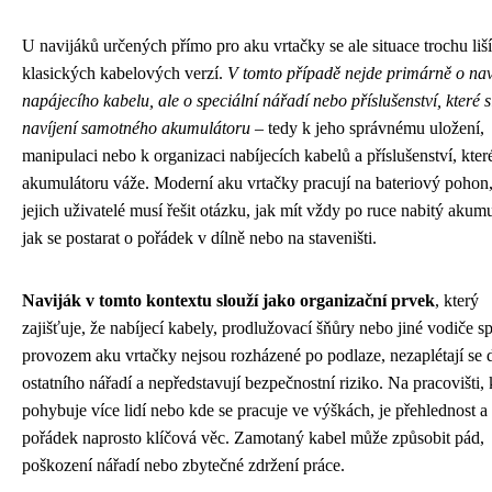
U navijáků určených přímo pro aku vrtačky se ale situace trochu liš
klasických kabelových verzí.
V tomto případě nejde primárně o nav
napájecího kabelu, ale o speciální nářadí nebo příslušenství, které s
navíjení samotného akumulátoru
– tedy k jeho správnému uložení,
manipulaci nebo k organizaci nabíjecích kabelů a příslušenství, kter
akumulátoru váže. Moderní aku vrtačky pracují na bateriový pohon,
jejich uživatelé musí řešit otázku, jak mít vždy po ruce nabitý akumu
jak se postarat o pořádek v dílně nebo na staveništi.
Naviják v tomto kontextu slouží jako organizační prvek
, který
zajišťuje, že nabíjecí kabely, prodlužovací šňůry nebo jiné vodiče s
provozem aku vrtačky nejsou rozházené po podlaze, nezaplétají se 
ostatního nářadí a nepředstavují bezpečnostní riziko. Na pracovišti, 
pohybuje více lidí nebo kde se pracuje ve výškách, je přehlednost a
pořádek naprosto klíčová věc. Zamotaný kabel může způsobit pád,
poškození nářadí nebo zbytečné zdržení práce.