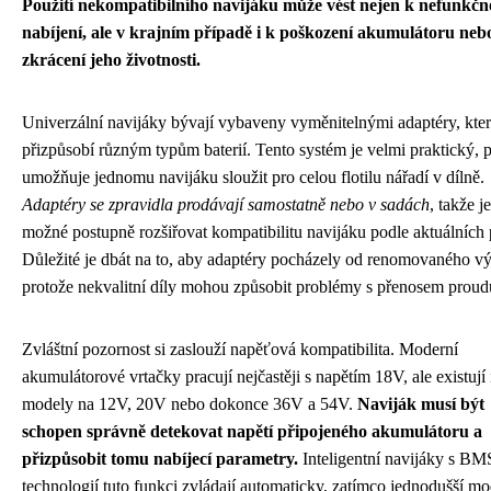
Použití nekompatibilního navijáku může vést nejen k nefunkčno
nabíjení, ale v krajním případě i k poškození akumulátoru neb
zkrácení jeho životnosti.
Univerzální navijáky bývají vybaveny vyměnitelnými adaptéry, kter
přizpůsobí různým typům baterií. Tento systém je velmi praktický, 
umožňuje jednomu navijáku sloužit pro celou flotilu nářadí v dílně.
Adaptéry se zpravidla prodávají samostatně nebo v sadách
, takže je
možné postupně rozšiřovat kompatibilitu navijáku podle aktuálních 
Důležité je dbát na to, aby adaptéry pocházely od renomovaného v
protože nekvalitní díly mohou způsobit problémy s přenosem proud
Zvláštní pozornost si zaslouží napěťová kompatibilita. Moderní
akumulátorové vrtačky pracují nejčastěji s napětím 18V, ale existují 
modely na 12V, 20V nebo dokonce 36V a 54V.
Naviják musí být
schopen správně detekovat napětí připojeného akumulátoru a
přizpůsobit tomu nabíjecí parametry.
Inteligentní navijáky s BM
technologií tuto funkci zvládají automaticky, zatímco jednodušší m