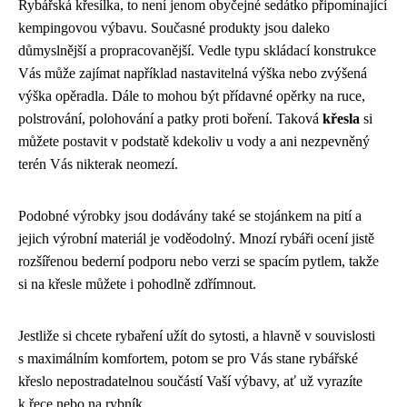
Rybářská křesílka, to není jenom obyčejné sedátko připomínající
kempingovou výbavu. Současné produkty jsou daleko
důmyslnější a propracovanější. Vedle typu skládací konstrukce
Vás může zajímat například nastavitelná výška nebo zvýšená
výška opěradla. Dále to mohou být přídavné opěrky na ruce,
polstrování, polohování a patky proti boření. Taková
křesla
si
můžete postavit v podstatě kdekoliv u vody a ani nezpevněný
terén Vás nikterak neomezí.
Podobné výrobky jsou dodávány také se stojánkem na pití a
jejich výrobní materiál je voděodolný. Mnozí rybáři ocení jistě
rozšířenou bederní podporu nebo verzi se spacím pytlem, takže
si na křesle můžete i pohodlně zdřímnout.
Jestliže si chcete rybaření užít do sytosti, a hlavně v souvislosti
s maximálním komfortem, potom se pro Vás stane rybářské
křeslo nepostradatelnou součástí Vaší výbavy, ať už vyrazíte
k řece nebo na rybník.