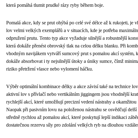
která pomáhá tlumit prudké rázy ryby během boje.
Pomalá akce, kdy se prut ohýbá po celé své délce až k rukojeti, je 
lov velmi velkých exemplářů a v situacích, kde je potřeba maximáln
odpružení prutu. Tento typ akce vyžaduje silnější a robustnější kons
která dokáže přenést obrovský tlak na celou délku blanku. Při komb
vhodným navijákem vytváří sumcový prut s pomalou akcí systém, k
dokáže absorbovat i ty nejsilnější útoky a úniky sumce, čímž minima
riziko přetržení vlasce nebo vylomení háčku.
Výběr optimální kombinace délky a akce závisí také na technice lov
aktivní lov s přívlačí nebo vertikálním jiggingem jsou vhodnější krat
rychlejší akcí, které umožňují precizní vedení nástrahy a okamžitou 
Naopak při pasivním lovu na položenou nástrahu se osvědčují delší 
středně rychlou až pomalou akcí, které poskytují lepší indikaci zábě
dostatečnou rezervu síly pro zdolání velkých ryb na dlouhou vzdále