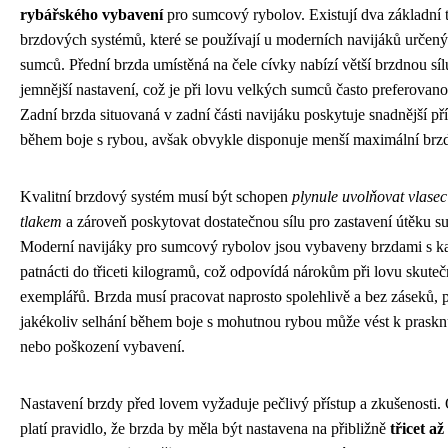
rybářského vybavení
pro sumcový rybolov. Existují dva základní 
brzdových systémů, které se používají u moderních navijáků určený
sumců. Přední brzda umístěná na čele cívky nabízí větší brzdnou síl
jemnější nastavení, což je při lovu velkých sumců často preferovan
Zadní brzda situovaná v zadní části navijáku poskytuje snadnější př
během boje s rybou, avšak obvykle disponuje menší maximální brzd
Kvalitní brzdový systém musí být schopen
plynule uvolňovat vlase
tlakem
a zároveň poskytovat dostatečnou sílu pro zastavení útěku s
Moderní navijáky pro sumcový rybolov jsou vybaveny brzdami s k
patnácti do třiceti kilogramů, což odpovídá nárokům při lovu skute
exemplářů. Brzda musí pracovat naprosto spolehlivě a bez záseků, 
jakékoliv selhání během boje s mohutnou rybou může vést k prasknu
nebo poškození vybavení.
Nastavení brzdy před lovem vyžaduje pečlivý přístup a zkušenosti.
platí pravidlo, že brzda by měla být nastavena na přibližně
třicet až