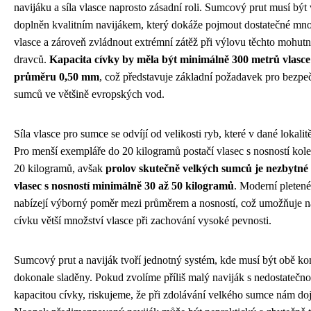
navijáku a síla vlasce naprosto zásadní roli. Sumcový prut musí být
doplněn kvalitním navijákem, který dokáže pojmout dostatečné množ
vlasce a zároveň zvládnout extrémní zátěž při výlovu těchto mohut
dravců.
Kapacita cívky by měla být minimálně 300 metrů vlasce
průměru 0,50 mm
, což představuje základní požadavek pro bezpe
sumců ve většině evropských vod.
Síla vlasce pro sumce se odvíjí od velikosti ryb, které v dané lokalit
Pro menší exempláře do 20 kilogramů postačí vlasec s nosností kol
20 kilogramů, avšak
prolov skutečně velkých sumců je nezbytné 
vlasec s nosností minimálně 30 až 50 kilogramů
. Moderní pletené
nabízejí výborný poměr mezi průměrem a nosností, což umožňuje n
cívku větší množství vlasce při zachování vysoké pevnosti.
Sumcový prut a naviják tvoří jednotný systém, kde musí být obě k
dokonale sladěny. Pokud zvolíme příliš malý naviják s nedostatečn
kapacitou cívky, riskujeme, že při zdolávání velkého sumce nám doj