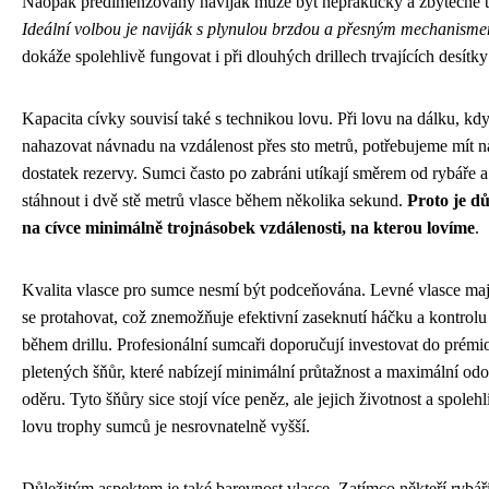
Naopak předimenzovaný naviják může být nepraktický a zbytečně 
Ideální volbou je naviják s plynulou brzdou a přesným mechanism
dokáže spolehlivě fungovat i při dlouhých drillech trvajících desítky
Kapacita cívky souvisí také s technikou lovu. Při lovu na dálku, kdy
nahazovat návnadu na vzdálenost přes sto metrů, potřebujeme mít n
dostatek rezervy. Sumci často po zabráni utíkají směrem od rybáře
stáhnout i dvě stě metrů vlasce během několika sekund.
Proto je dů
na cívce minimálně trojnásobek vzdálenosti, na kterou lovíme
.
Kvalita vlasce pro sumce nesmí být podceňována. Levné vlasce maj
se protahovat, což znemožňuje efektivní zaseknutí háčku a kontrol
během drillu. Profesionální sumcaři doporučují investovat do prém
pletených šňůr, které nabízejí minimální průtažnost a maximální odo
oděru. Tyto šňůry sice stojí více peněz, ale jejich životnost a spolehl
lovu trophy sumců je nesrovnatelně vyšší.
Důležitým aspektem je také barevnost vlasce. Zatímco někteří rybáři