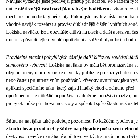
Naviják vyžaduje ještě pečlivější přístup při údržbě. Po každém ryb
nutné
otřít vnější části navijáku vlhkým hadříkem
a zkontrolovat
mechanismu nedostaly nečistoty. Pokud jste lovili v písku nebo bahn
vhodné naviják rozebrat a provést důkladnější čištění vnitřních součá
Ložiska navijáku jsou obzvláště citlivá na písek a další abrasivní čás
mohou způsobit jejich rychlé opotřebení a snížení plynulosti chodu.
Pravidelné mazání pohyblivých částí je další klíčovou součástí údrž
sumcového vybavení.
Ložiska navijáku by měla být promazávána s
olejem určeným pro rybářské navijáky přibližně po každých deseti 
nebo častěji při intenzivním používání. Převody uvnitř navijáku vyž
aplikaci speciálního tuku, který zajistí hladký chod a ochranu před
opotřebením. Je důležité nepoužívat nadměrné množství maziva, pr
přebytek může přitahovat nečistoty a způsobit spíše škodu než užite
Šňůra na navijáku také potřebuje pozornost. Po každém rybolovu j
zkontrolovat první metry šňůry na případné poškození nebo o
úseky jsou nejvíce namáhané a při lovu velkých sumců mohou být 