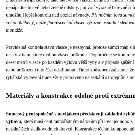
nenápadné tmavé nebo zelené odstíny, jiní volí výrazně barevné šňůr
umožňují lepší kontrolu nad pozicí návnady.
Při nočním lovu sumců,
velmi oblíbený, může fluorescenční vlasec výrazně usnadnit sledová
montáže
.
Pravidelná kontrola stavu vlasce je nezbytná, protože sumci mají si
desky v tlam, které mohou vlasec poškodit. Doporučuje se kontrolo
deset metrů vlasce po každém výlovu větší ryby a v případě zjištění
nebo poškození tuto část odstřihnout. Tímto způsobem zajistíme, že
rybářské vybavení bude vždy připraveno na setkání s trofejním su
Materiály a konstrukce odolné proti extrémní
Sumcový prut společně s navijákem představují základní rybá
výbavu
, která musí čelit mimořádným nárokům při lovu jednoho z
nejsilnějších sladkovodních dravců. Konstrukce těchto komponentů