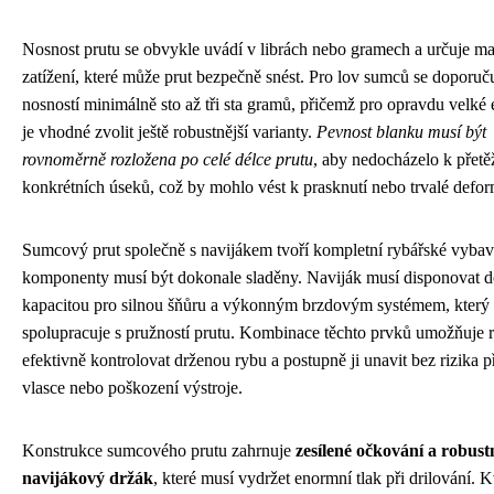
Nosnost prutu se obvykle uvádí v librách nebo gramech a určuje m
zatížení, které může prut bezpečně snést. Pro lov sumců se doporuču
nosností minimálně sto až tři sta gramů, přičemž pro opravdu velké
je vhodné zvolit ještě robustnější varianty.
Pevnost blanku musí být
rovnoměrně rozložena po celé délce prutu
, aby nedocházelo k přetě
konkrétních úseků, což by mohlo vést k prasknutí nebo trvalé defor
Sumcový prut společně s navijákem tvoří kompletní rybářské vybav
komponenty musí být dokonale sladěny. Naviják musí disponovat d
kapacitou pro silnou šňůru a výkonným brzdovým systémem, který
spolupracuje s pružností prutu. Kombinace těchto prvků umožňuje r
efektivně kontrolovat drženou rybu a postupně ji unavit bez rizika p
vlasce nebo poškození výstroje.
Konstrukce sumcového prutu zahrnuje
zesílené očkování a robust
navijákový držák
, které musí vydržet enormní tlak při drilování. K