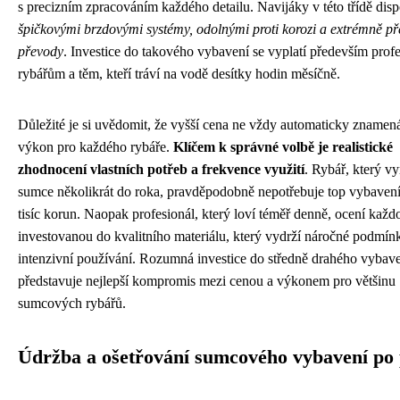
s precizním zpracováním každého detailu. Navijáky v této třídě disp
špičkovými brzdovými systémy, odolnými proti korozi a extrémně p
převody
. Investice do takového vybavení se vyplatí především prof
rybářům a těm, kteří tráví na vodě desítky hodin měsíčně.
Důležité je si uvědomit, že vyšší cena ne vždy automaticky znamená
výkon pro každého rybáře.
Klíčem k správné volbě je realistické
zhodnocení vlastních potřeb a frekvence využití
. Rybář, který vy
sumce několikrát do roka, pravděpodobně nepotřebuje top vybavení 
tisíc korun. Naopak profesionál, který loví téměř denně, ocení kaž
investovanou do kvalitního materiálu, který vydrží náročné podmín
intenzivní používání. Rozumná investice do středně drahého vybave
představuje nejlepší kompromis mezi cenou a výkonem pro většinu
sumcových rybářů.
Údržba a ošetřování sumcového vybavení po 