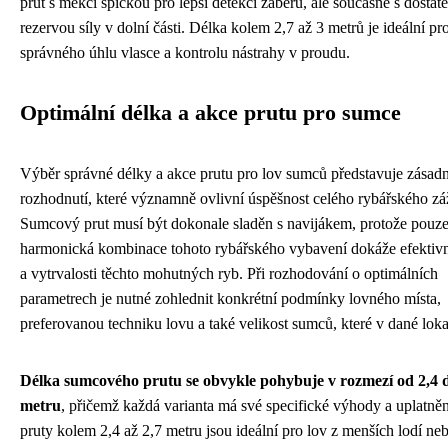
prut s měkčí špičkou pro lepší detekci záběru, ale současně s dostat
rezervou síly v dolní části. Délka kolem 2,7 až 3 metrů je ideální pr
správného úhlu vlasce a kontrolu nástrahy v proudu.
Optimální délka a akce prutu pro sumce
Výběr správné délky a akce prutu pro lov sumců představuje zásadn
rozhodnutí, které významně ovlivní úspěšnost celého rybářského zá
Sumcový prut musí být dokonale sladěn s navijákem, protože pouz
harmonická kombinace tohoto rybářského vybavení dokáže efektivně 
a vytrvalosti těchto mohutných ryb. Při rozhodování o optimálních
parametrech je nutné zohlednit konkrétní podmínky lovného místa,
preferovanou techniku lovu a také velikost sumců, které v dané lokali
Délka sumcového prutu se obvykle pohybuje v rozmezí od 2,4 d
metru
, přičemž každá varianta má své specifické výhody a uplatněn
pruty kolem 2,4 až 2,7 metru jsou ideální pro lov z menších lodí ne