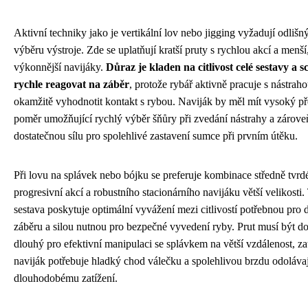
Aktivní techniky jako je vertikální lov nebo jigging vyžadují odlišný
výběru výstroje. Zde se uplatňují kratší pruty s rychlou akcí a menší,
výkonnější navijáky.
Důraz je kladen na citlivost celé sestavy a 
rychle reagovat na záběr
, protože rybář aktivně pracuje s nástrah
okamžitě vyhodnotit kontakt s rybou. Naviják by měl mít vysoký 
poměr umožňující rychlý výběr šňůry při zvedání nástrahy a zárove
dostatečnou sílu pro spolehlivé zastavení sumce při prvním útěku.
Při lovu na splávek nebo bójku se preferuje kombinace středně tvrd
progresivní akcí a robustního stacionárního navijáku větší velikosti.
sestava poskytuje optimální vyvážení mezi citlivostí potřebnou pro 
záběru a silou nutnou pro bezpečné vyvedení ryby. Prut musí být do
dlouhý pro efektivní manipulaci se splávkem na větší vzdálenost, z
naviják potřebuje hladký chod válečku a spolehlivou brzdu odolávaj
dlouhodobému zatížení.