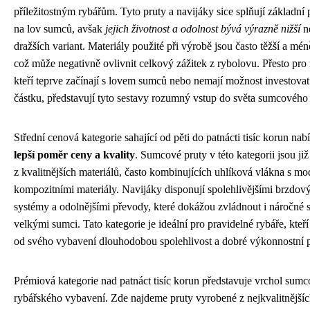
příležitostným rybářům. Tyto pruty a navijáky sice splňují základn
na lov sumců, avšak
jejich životnost a odolnost bývá výrazně nižší
n
dražších variant. Materiály použité při výrobě jsou často těžší a méně
což může negativně ovlivnit celkový zážitek z rybolovu. Přesto pro 
kteří teprve začínají s lovem sumců nebo nemají možnost investovat
částku, představují tyto sestavy rozumný vstup do světa sumcového
Střední cenová kategorie sahající od pěti do patnácti tisíc korun nab
lepší poměr ceny a kvality
. Sumcové pruty v této kategorii jsou ji
z kvalitnějších materiálů, často kombinujících uhlíková vlákna s m
kompozitními materiály. Navijáky disponují spolehlivějšími brzdov
systémy a odolnějšími převody, které dokážou zvládnout i náročné 
velkými sumci. Tato kategorie je ideální pro pravidelné rybáře, kteří
od svého vybavení dlouhodobou spolehlivost a dobré výkonnostní 
Prémiová kategorie nad patnáct tisíc korun představuje vrchol sum
rybářského vybavení. Zde najdeme pruty vyrobené z nejkvalitnějšíc