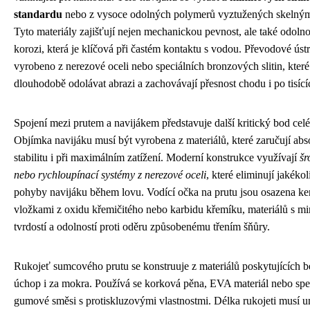
standardu
nebo z vysoce odolných polymerů vyztužených skelný
Tyto materiály zajišťují nejen mechanickou pevnost, ale také odolno
korozi, která je klíčová při častém kontaktu s vodou. Převodové úst
vyrobeno z nerezové oceli nebo speciálních bronzových slitin, kter
dlouhodobě odolávat abrazi a zachovávají přesnost chodu i po tisící
Spojení mezi prutem a navijákem představuje další kritický bod celé
Objímka navijáku musí být vyrobena z materiálů, které zaručují abs
stabilitu i při maximálním zatížení. Moderní konstrukce využívají
šr
nebo rychloupínací systémy z nerezové oceli
, které eliminují jakéko
pohyby navijáku během lovu. Vodící očka na prutu jsou osazena k
vložkami z oxidu křemičitého nebo karbidu křemíku, materiálů s 
tvrdostí a odolností proti oděru způsobenému třením šňůry.
Rukojeť sumcového prutu se konstruuje z materiálů poskytujících 
úchop i za mokra. Používá se korková pěna, EVA materiál nebo spe
gumové směsi s protiskluzovými vlastnostmi. Délka rukojeti musí 