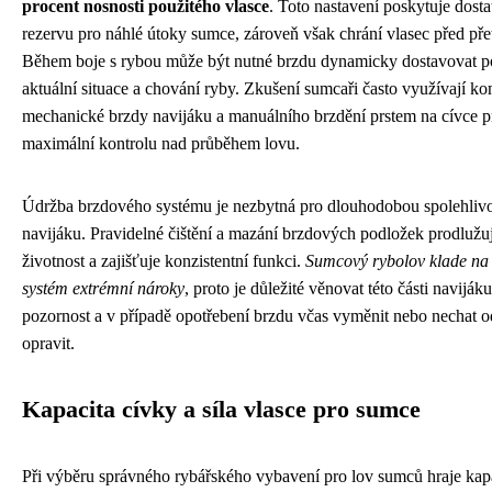
procent nosnosti použitého vlasce
. Toto nastavení poskytuje dost
rezervu pro náhlé útoky sumce, zároveň však chrání vlasec před pře
Během boje s rybou může být nutné brzdu dynamicky dostavovat p
aktuální situace a chování ryby. Zkušení sumcaři často využívají k
mechanické brzdy navijáku a manuálního brzdění prstem na cívce p
maximální kontrolu nad průběhem lovu.
Údržba brzdového systému je nezbytná pro dlouhodobou spolehlivo
navijáku. Pravidelné čištění a mazání brzdových podložek prodlužuj
životnost a zajišťuje konzistentní funkci.
Sumcový rybolov klade na
systém extrémní nároky
, proto je důležité věnovat této části navijá
pozornost a v případě opotřebení brzdu včas vyměnit nebo nechat 
opravit.
Kapacita cívky a síla vlasce pro sumce
Při výběru správného rybářského vybavení pro lov sumců hraje kap