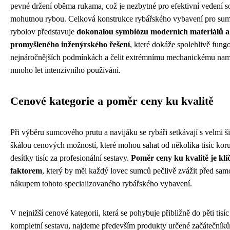
pevné držení oběma rukama, což je nezbytné pro efektivní vedení s
mohutnou rybou. Celková konstrukce rybářského vybavení pro su
rybolov představuje
dokonalou symbiózu moderních materiálů a
promyšleného inženýrského řešení
, které dokáže spolehlivě fung
nejnáročnějších podmínkách a čelit extrémnímu mechanickému na
mnoho let intenzivního používání.
Cenové kategorie a poměr ceny ku kvalitě
Při výběru sumcového prutu a navijáku se rybáři setkávají s velmi š
škálou cenových možností, které mohou sahat od několika tisíc kor
desítky tisíc za profesionální sestavy.
Poměr ceny ku kvalitě je kl
faktorem
, který by měl každý lovec sumců pečlivě zvážit před sa
nákupem tohoto specializovaného rybářského vybavení.
V nejnižší cenové kategorii, která se pohybuje přibližně do pěti tisí
kompletní sestavu, najdeme především produkty určené začátečník