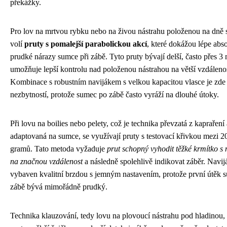
překážky.
Pro lov na mrtvou rybku nebo na živou nástrahu položenou na dně 
volí
pruty s pomalejší parabolickou akcí
, které dokážou lépe abs
prudké nárazy sumce při zábě. Tyto pruty bývají delší, často přes 3 
umožňuje lepší kontrolu nad položenou nástrahou na větší vzdáleno
Kombinace s robustním navijákem s velkou kapacitou vlasce je zde
nezbytností, protože sumec po zábě často vyráží na dlouhé útoky.
Při lovu na boilies nebo pelety, což je technika převzatá z kapraření 
adaptovaná na sumce, se využívají pruty s testovací křivkou mezi 2
gramů. Tato metoda vyžaduje
prut schopný vyhodit těžké krmítko s
na značnou vzdálenost
a následně spolehlivě indikovat záběr. Navij
vybaven kvalitní brzdou s jemným nastavením, protože první útěk 
zábě bývá mimořádně prudký.
Technika klauzování, tedy lovu na plovoucí nástrahu pod hladinou,