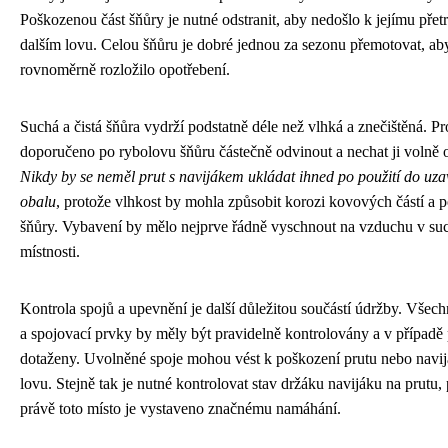
Poškozenou část šňůry je nutné odstranit, aby nedošlo k jejímu přetr
dalším lovu. Celou šňůru je dobré jednou za sezonu přemotovat, ab
rovnoměrně rozložilo opotřebení.
Suchá a čistá šňůra vydrží podstatně déle než vlhká a znečištěná. Pr
doporučeno po rybolovu šňůru částečně odvinout a nechat ji volně 
Nikdy by se neměl prut s navijákem ukládat ihned po použití do uz
obalu
, protože vlhkost by mohla způsobit korozi kovových částí a 
šňůry. Vybavení by mělo nejprve řádně vyschnout na vzduchu v su
místnosti.
Kontrola spojů a upevnění je další důležitou součástí údržby. Všec
a spojovací prvky by měly být pravidelně kontrolovány a v případě
dotaženy. Uvolněné spoje mohou vést k poškození prutu nebo nav
lovu. Stejně tak je nutné kontrolovat stav držáku navijáku na prutu,
právě toto místo je vystaveno značnému namáhání.