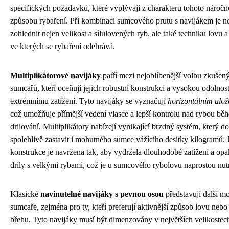
specifických požadavků, které vyplývají z charakteru tohoto nároč
způsobu rybaření. Při kombinaci sumcového prutu s navijákem je n
zohlednit nejen velikost a sílulovených ryb, ale také techniku lovu 
ve kterých se rybaření odehrává.
Multiplikátorové navijáky
patří mezi nejoblíbenější volbu zkušen
sumcařů, kteří oceňují jejich robustní konstrukci a vysokou odolnos
extrémnímu zatížení. Tyto navijáky se vyznačují
horizontálním ulož
což umožňuje přímější vedení vlasce a lepší kontrolu nad rybou bě
drilování. Multiplikátory nabízejí vynikající brzdný systém, který d
spolehlivě zastavit i mohutného sumce vážícího desítky kilogramů. 
konstrukce je navržena tak, aby vydržela dlouhodobé zatížení a op
drily s velkými rybami, což je u sumcového rybolovu naprostou nutn
Klasické
navinutelné navijáky s pevnou osou
představují další m
sumcaře, zejména pro ty, kteří preferují aktivnější způsob lovu nebo
břehu. Tyto navijáky musí být dimenzovány v největších velikostec