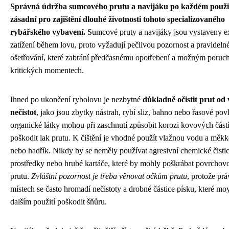
Správná údržba sumcového prutu a navijáku po každém použit
zásadní pro zajištění dlouhé životnosti tohoto specializovaného
rybářského vybavení.
Sumcové pruty a navijáky jsou vystaveny 
zatížení během lovu, proto vyžadují pečlivou pozornost a pravideln
ošetřování, které zabrání předčasnému opotřebení a možným poruc
kritických momentech.
Ihned po ukončení rybolovu je nezbytné
důkladně očistit prut od
nečistot
, jako jsou zbytky nástrah, rybí sliz, bahno nebo řasové pov
organické látky mohou při zaschnutí způsobit korozi kovových částí
poškodit lak prutu. K čištění je vhodné použít vlažnou vodu a měk
nebo hadřík. Nikdy by se neměly používat agresivní chemické čistic
prostředky nebo hrubé kartáče, které by mohly poškrábat povrchov
prutu.
Zvláštní pozornost je třeba věnovat očkům prutu
, protože prá
místech se často hromadí nečistoty a drobné částice písku, které mo
dalším použití poškodit šňůru.