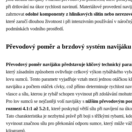
při drilování na úkor rychlosti navinutí. Materiálové provedení navi
zahrnovat
odolné komponenty z hliníkových slitin nebo nerezové
které zaručí dlouhou životnost i při intenzivním používání v náročn
podmínkách vodního prostředí.
Převodový poměr a brzdový systém navijáku
Převodový poměr navijáku představuje klíčový technický par
který zásadním způsobem ovlivňuje celkový výkon rybářského vyba
lovu sumců. Tento parametr vyjadřuje vztah mezi jednou otáčkou k
navijáku a počtem otáček cívky, což přímo determinuje rychlost nav
vlasce a sílu, kterou je rybář schopen vyvinout při zdolávání mohut
Pro lov sumců se nejčastěji volí navijáky s
nižším převodovým po
rozmezí 4.1:1 až 5.2:1
, které poskytují větší sílu při navíjení na úko
Tato charakteristika je nezbytná právě při boji s těžkými rybami, kde
vyvinout značnou sílu pro překonání odporu sumce, který může váži
kilogramů.