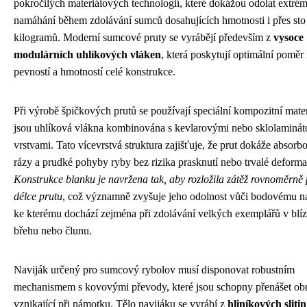
pokročilých materiálových technologií, které dokážou odolat extr
namáhání během zdolávání sumců dosahujících hmotnosti i přes sto
kilogramů. Moderní sumcové pruty se vyrábějí především z
vysoce
modulárních uhlíkových vláken
, která poskytují optimální poměr
pevností a hmotností celé konstrukce.
Při výrobě špičkových prutů se používají speciální kompozitní mater
jsou uhlíková vlákna kombinována s kevlarovými nebo sklolaminá
vrstvami. Tato vícevrstvá struktura zajišťuje, že prut dokáže absorb
rázy a prudké pohyby ryby bez rizika prasknutí nebo trvalé deforma
Konstrukce blanku je navržena tak, aby rozložila zátěž rovnoměrně 
délce prutu
, což významně zvyšuje jeho odolnost vůči bodovému n
ke kterému dochází zejména při zdolávání velkých exemplářů v blíz
břehu nebo člunu.
Naviják určený pro sumcový rybolov musí disponovat robustním
mechanismem s kovovými převody, které jsou schopny přenášet obr
vznikající při námotku. Tělo navijáku se vyrábí z
hliníkových sliti