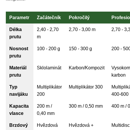
Parametr
Začátečník
Pokročilý
Profesio
Délka
2,40 - 2,70
2,70 - 3,00 m
2,70 - 3,
prutu
m
Nosnost
100 - 200 g
150 - 300 g
200 - 50
prutu
Materiál
Sklolaminát
Karbon/Kompozit
Vysokom
prutu
karbon
Typ
Multiplikátor
Multiplikátor 300
Multiplik
navijáku
200
400-600
Kapacita
200 m /
300 m / 0,50 mm
400 m / 
vlasce
0,40 mm
Brzdový
Hvězdová
Hvězdová +
Multidisc