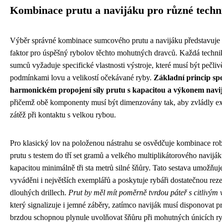
Kombinace prutu a navijáku pro různé techn
Výběr správné kombinace sumcového prutu a navijáku představuje 
faktor pro úspěšný rybolov těchto mohutných dravců. Každá techni
sumců vyžaduje specifické vlastnosti výstroje, které musí být pečliv
podmínkami lovu a velikostí očekávané ryby.
Základní princip sp
harmonickém propojení síly prutu s kapacitou a výkonem navi
přičemž obě komponenty musí být dimenzovány tak, aby zvládly e
zátěž při kontaktu s velkou rybou.
Pro klasický lov na položenou nástrahu se osvědčuje kombinace ro
prutu s testem do tří set gramů a velkého multiplikátorového naviják
kapacitou minimálně tři sta metrů silné šňůry. Tato sestava umožňu
vyváděni i největších exemplářů a poskytuje rybáři dostatečnou rezer
dlouhých drillech.
Prut by měl mít poměrně tvrdou páteř s citlivým 
který signalizuje i jemné záběry, zatímco naviják musí disponovat p
brzdou schopnou plynule uvolňovat šňůru při mohutných únicích ry