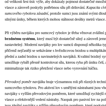
od velikosti šest tisíc výše, aby dokázaly pojmout dostatečné množst
vlasce a zároveň poskytly potřebnou sílu při drilování.
Kapacita cívk
sumcového rybolovu zásadní
, protože sumci jsou známí svými dlo
silnými úniky, během kterých mohou stáhnout desítky metrů vlasce.
Při výběru navijáku pro sumcový rybolov je třeba věnovat zvláštní 
brzdnému systému
, který musí být dostatečně silný a zároveň jem
nastavitelný. Moderní navijáky pro lov sumců disponují několika ty
přičemž nejčastěji se setkáváme s hvězdicovou brzdou u multiplikát
přední a zadní brzdou u navinutelných navijáků. Kvalitní brzdný s
umožňuje rybáři přesně kontrolovat sílu, kterou ryba při úniku čelí, 
minimalizuje tak riziko přetržení vlasce nebo vyrovnání háčku.
Převodový poměr navijáku
hraje významnou roli při různých techn
sumcového rybolovu. Pro aktivní lov s umělými nástrahami jsou vh
navijáky s vyšším převodovým poměrem, které umožňují rychlejší n
vlasce a efektivnější vedení nástrahy. Naopak pro pasivní lov na p
jsou ideální navijáky s nižším převodovým poměrem, které poskytují