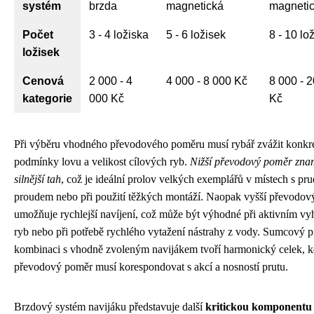
systém
brzda
magnetická
magneti
Počet
3 - 4 ložiska
5 - 6 ložisek
8 - 10 lo
ložisek
Cenová
2 000 - 4
4 000 - 8 000 Kč
8 000 - 
kategorie
000 Kč
Kč
Při výběru vhodného převodového poměru musí rybář zvážit konkré
podmínky lovu a velikost cílových ryb.
Nižší převodový poměr zn
silnější tah
, což je ideální prolov velkých exemplářů v místech s p
proudem nebo při použití těžkých montáží. Naopak vyšší převodo
umožňuje rychlejší navíjení, což může být výhodné při aktivním vy
ryb nebo při potřebě rychlého vytažení nástrahy z vody. Sumcový p
kombinaci s vhodně zvoleným navijákem tvoří harmonický celek, 
převodový poměr musí korespondovat s akcí a nosností prutu.
Brzdový systém navijáku představuje další
kritickou komponentu