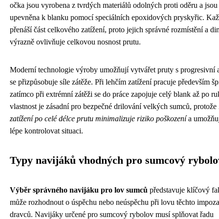
očka jsou vyrobena z tvrdých materiálů odolných proti oděru a jso
upevněna k blanku pomocí speciálních epoxidových pryskyřic. Ka
přenáší část celkového zatížení, proto jejich správné rozmístění a 
výrazně ovlivňuje celkovou nosnost prutu.
Moderní technologie výroby umožňují vytvářet pruty s progresivní a
se přizpůsobuje síle zátěže. Při lehčím zatížení pracuje především šp
zatímco při extrémní zátěži se do práce zapojuje celý blank až po ru
vlastnost je zásadní pro bezpečné drilování velkých sumců, protože
zatížení po celé délce prutu minimalizuje riziko poškození
a umožňuj
lépe kontrolovat situaci.
Typy navijáků vhodných pro sumcový rybolo
Výběr správného navijáku pro lov sumců
představuje klíčový fak
může rozhodnout o úspěchu nebo neúspěchu při lovu těchto impoza
dravců. Navijáky určené pro sumcový rybolov musí splňovat řadu