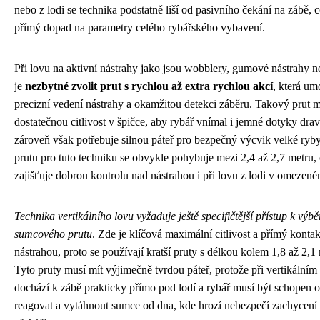
nebo z lodi se technika podstatně liší od pasivního čekání na zábě, 
přímý dopad na parametry celého rybářského vybavení.
Při lovu na aktivní nástrahy jako jsou wobblery, gumové nástrahy n
je
nezbytné zvolit prut s rychlou až extra rychlou akcí
, která um
precizní vedení nástrahy a okamžitou detekci záběru. Takový prut m
dostatečnou citlivost v špičce, aby rybář vnímal i jemné dotyky drav
zároveň však potřebuje silnou páteř pro bezpečný výcvik velké ryb
prutu pro tuto techniku se obvykle pohybuje mezi 2,4 až 2,7 metru,
zajišťuje dobrou kontrolu nad nástrahou i při lovu z lodi v omezené
Technika vertikálního lovu vyžaduje ještě specifičtější přístup k výbě
sumcového prutu
. Zde je klíčová maximální citlivost a přímý kontak
nástrahou, proto se používají kratší pruty s délkou kolem 1,8 až 2,1
Tyto pruty musí mít výjimečně tvrdou páteř, protože při vertikálním
dochází k zábě prakticky přímo pod lodí a rybář musí být schopen 
reagovat a vytáhnout sumce od dna, kde hrozí nebezpečí zachycení