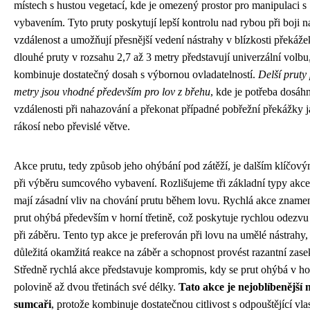
místech s hustou vegetací, kde je omezený prostor pro manipulaci s
vybavením. Tyto pruty poskytují lepší kontrolu nad rybou při boji n
vzdálenost a umožňují přesnější vedení nástrahy v blízkosti překáže
dlouhé pruty v rozsahu 2,7 až 3 metry představují univerzální volbu,
kombinuje dostatečný dosah s výbornou ovladatelností.
Delší pruty
metry jsou vhodné především pro lov z břehu
, kde je potřeba dosáhn
vzdálenosti při nahazování a překonat případné pobřežní překážky j
rákosí nebo převislé větve.
Akce prutu, tedy způsob jeho ohýbání pod zátěží, je dalším klíčov
při výběru sumcového vybavení. Rozlišujeme tři základní typy akce
mají zásadní vliv na chování prutu během lovu. Rychlá akce znamen
prut ohýbá především v horní třetině, což poskytuje rychlou odezvu a
při záběru. Tento typ akce je preferován při lovu na umělé nástrahy,
důležitá okamžitá reakce na záběr a schopnost provést razantní zase
Středně rychlá akce představuje kompromis, kdy se prut ohýbá v ho
polovině až dvou třetinách své délky.
Tato akce je nejoblíbenější 
sumcaři
, protože kombinuje dostatečnou citlivost s odpouštějící vlas