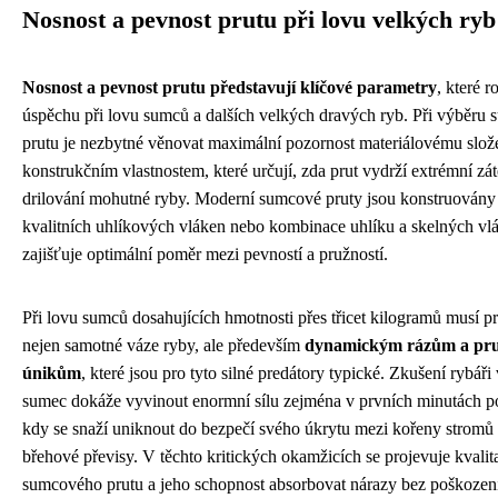
Nosnost a pevnost prutu při lovu velkých ryb
Nosnost a pevnost prutu představují klíčové parametry
, které r
úspěchu při lovu sumců a dalších velkých dravých ryb. Při výběru
prutu je nezbytné věnovat maximální pozornost materiálovému slož
konstrukčním vlastnostem, které určují, zda prut vydrží extrémní z
drilování mohutné ryby. Moderní sumcové pruty jsou konstruovány
kvalitních uhlíkových vláken nebo kombinace uhlíku a skelných vl
zajišťuje optimální poměr mezi pevností a pružností.
Při lovu sumců dosahujících hmotnosti přes třicet kilogramů musí pr
nejen samotné váze ryby, ale především
dynamickým rázům a p
únikům
, které jsou pro tyto silné predátory typické. Zkušení rybáři 
sumec dokáže vyvinout enormní sílu zejména v prvních minutách po
kdy se snaží uniknout do bezpečí svého úkrytu mezi kořeny stromů
břehové převisy. V těchto kritických okamžicích se projevuje kvalit
sumcového prutu a jeho schopnost absorbovat nárazy bez poškozen