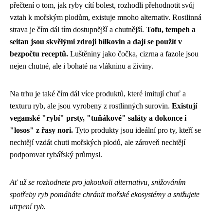
přečtení o tom, jak ryby cítí bolest, rozhodli přehodnotit svůj
vztah k mořským plodům, existuje mnoho alternativ. Rostlinná
strava je čím dál tím dostupnější a chutnější.
Tofu, tempeh a
seitan jsou skvělými zdroji bílkovin a dají se použít v
bezpočtu receptů.
Luštěniny jako čočka, cizrna a fazole jsou
nejen chutné, ale i bohaté na vlákninu a živiny.
Na trhu je také čím dál více produktů, které imitují chuť a
texturu ryb, ale jsou vyrobeny z rostlinných surovin.
Existují
veganské "rybí" prsty, "tuňákové" saláty a dokonce i
"losos" z řasy nori.
Tyto produkty jsou ideální pro ty, kteří se
nechtějí vzdát chuti mořských plodů, ale zároveň nechtějí
podporovat rybářský průmysl.
Ať už se rozhodnete pro jakoukoli alternativu, snižováním
spotřeby ryb pomáháte chránit mořské ekosystémy a snižujete
utrpení ryb.