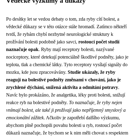
Vědecké výzkumy a důkazy
Po desítky let se vedou debaty o tom, zda ryby cítí bolest, a
vědecké důkazy se v této otázce stále hromadí. Zatímco někteří
tvrdí, že rybám chybí nezbytné neurologické struktury k
prožívání bolesti podobně jako savci,
rostoucí počet studií
naznačuje opak
. Ryby mají receptory bolesti, nazývané
nociceptory, které detekují potenciálně škodlivé podněty, jako je
teplota, tlak a chemické látky. Tyto receptory vysílají signály do
mozku, kde jsou zpracovávány.
Studie ukázaly, že ryby
reagují na bolestivé podněty změnami v chování, jako je
zrychlené dýchání, snížená aktivita a odmítání potravy
.
Navíc bylo prokázáno, že analgetika, léky proti bolesti, snižují
reakce ryb na bolestivé podněty.
To naznačuje, že ryby nejen
vnímají bolest, ale také ji prožívají jako nepříjemný smyslový a
emocionální zážitek
. Ačkoliv je zapotřebí dalšího výzkumu,
abychom plně pochopili povahu bolesti u ryb, rostoucí počet
důkazů naznačuje, že bychom se k nim měli chovat s respektem