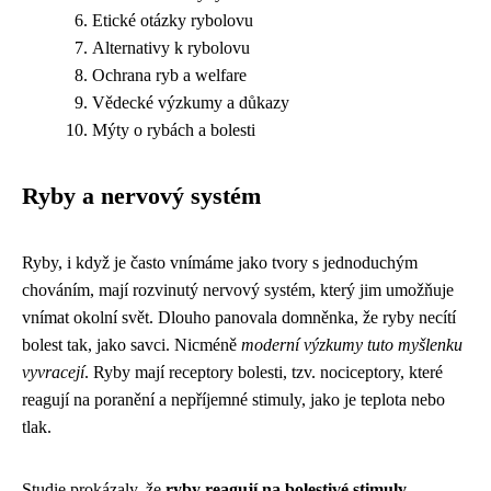
Etické otázky rybolovu
Alternativy k rybolovu
Ochrana ryb a welfare
Vědecké výzkumy a důkazy
Mýty o rybách a bolesti
Ryby a nervový systém
Ryby, i když je často vnímáme jako tvory s jednoduchým
chováním, mají rozvinutý nervový systém, který jim umožňuje
vnímat okolní svět. Dlouho panovala domněnka, že ryby necítí
bolest tak, jako savci. Nicméně
moderní výzkumy tuto myšlenku
vyvracejí
. Ryby mají receptory bolesti, tzv. nociceptory, které
reagují na poranění a nepříjemné stimuly, jako je teplota nebo
tlak.
Studie prokázaly, že
ryby reagují na bolestivé stimuly