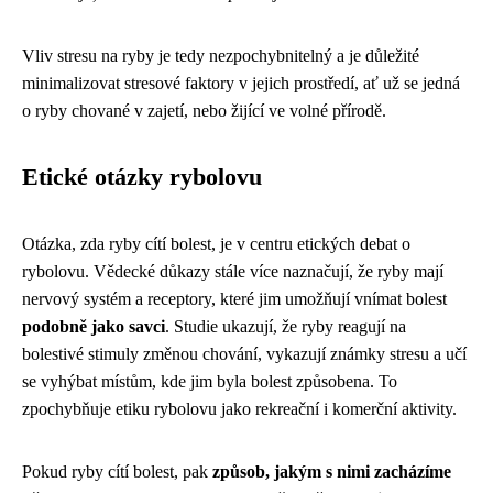
Vliv stresu na ryby je tedy nezpochybnitelný a je důležité
minimalizovat stresové faktory v jejich prostředí, ať už se jedná
o ryby chované v zajetí, nebo žijící ve volné přírodě.
Etické otázky rybolovu
Otázka, zda ryby cítí bolest, je v centru etických debat o
rybolovu. Vědecké důkazy stále více naznačují, že ryby mají
nervový systém a receptory, které jim umožňují vnímat bolest
podobně jako savci
. Studie ukazují, že ryby reagují na
bolestivé stimuly změnou chování, vykazují známky stresu a učí
se vyhýbat místům, kde jim byla bolest způsobena. To
zpochybňuje etiku rybolovu jako rekreační i komerční aktivity.
Pokud ryby cítí bolest, pak
způsob, jakým s nimi zacházíme