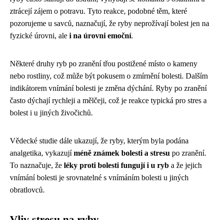
ztrácejí zájem o potravu. Tyto reakce, podobné těm, které
pozorujeme u savců, naznačují, že ryby neprožívají bolest jen na
fyzické úrovni, ale
i na úrovni emoční
.
Některé druhy ryb po zranění třou postižené místo o kameny
nebo rostliny, což může být pokusem o zmírnění bolesti. Dalším
indikátorem vnímání bolesti je změna dýchání. Ryby po zranění
často dýchají rychleji a mělčeji, což je reakce typická pro stres a
bolest i u jiných živočichů.
Vědecké studie dále ukazují, že ryby, kterým byla podána
analgetika, vykazují
méně známek bolesti a stresu
po zranění.
To naznačuje, že
léky proti bolesti fungují i u ryb
a že jejich
vnímání bolesti je srovnatelné s vnímáním bolesti u jiných
obratlovců.
Vliv stresu na ryby