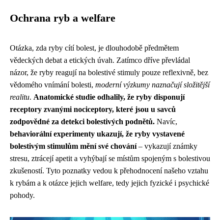
Ochrana ryb a welfare
Otázka, zda ryby cítí bolest, je dlouhodobě předmětem
vědeckých debat a etických úvah. Zatímco dříve převládal
názor, že ryby reagují na bolestivé stimuly pouze reflexivně, bez
vědomého vnímání bolesti,
moderní výzkumy naznačují složitější
realitu
.
Anatomické studie odhalily, že ryby disponují
receptory zvanými nociceptory, které jsou u savců
zodpovědné za detekci bolestivých podnětů.
Navíc,
behaviorální experimenty ukazují, že ryby vystavené
bolestivým stimulům mění své chování
– vykazují známky
stresu, ztrácejí apetit a vyhýbají se místům spojeným s bolestivou
zkušeností. Tyto poznatky vedou k přehodnocení našeho vztahu
k rybám a k otázce jejich welfare, tedy jejich fyzické i psychické
pohody.