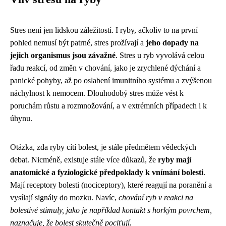
Stres není jen lidskou záležitostí. I ryby, ačkoliv to na první
pohled nemusí být patrné, stres prožívají a
jeho dopady na
jejich organismus jsou závažné
. Stres u ryb vyvolává celou
řadu reakcí, od změn v chování, jako je zrychlené dýchání a
panické pohyby, až po oslabení imunitního systému a zvýšenou
náchylnost k nemocem. Dlouhodobý stres může vést k
poruchám růstu a rozmnožování, a v extrémních případech i k
úhynu.
Otázka, zda ryby cítí bolest, je stále předmětem vědeckých
debat. Nicméně, existuje stále více důkazů, že
ryby mají
anatomické a fyziologické předpoklady k vnímání bolesti
.
Mají receptory bolesti (nociceptory), které reagují na poranění a
vysílají signály do mozku. Navíc,
chování ryb v reakci na
bolestivé stimuly, jako je například kontakt s horkým povrchem,
naznačuje, že bolest skutečně pociťují.