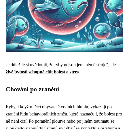
Je důležité si uvědomit, že ryby nejsou jen "němé stroje", ale
živé bytosti schopné cítit bolest a stres
.
Chování po zranění
Ryby, i když mlčící obyvatelé vodních hlubin, vykazují po
zranění řadu behaviorálních změn, které naznačují, že bolest pro
ně není cizí. Po poranění ploutve nebo po jiném traumatu se
ryby často stahují do ústraní, vyhýbají se kontaktu s ostatními a