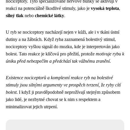
nociceptory. Tyto specializované nervové buňky se aktivují v
reakci na potenciálně škodlivé stimuly, jako je
vysoká teplota
,
silný tlak
nebo
chemické látky
.
U ryb se nociceptory nacházejí nejen v kůži, ale i v tkáni ústní
dutiny a na žábrách. Když ryba zaznamená bolestivý stimul,
nociceptory vyšlou signál do mozku, kde je interpretován jako
bolest. Tato reakce je klíčová pro přežití, protože
motivuje rybu k
úniku před nebezpečím a předchází tak vážnému zranění
.
Existence nociceptorů a komplexní reakce ryb na bolestivé
stimuly jsou silnými argumenty ve prospěch tvrzení, že ryby cítí
bolest
. I když ji pravděpodobně neprožívají stejným způsobem
jako lidé, je nezbytné chovat se k nim s respektem a
minimalizovat jejich utrpení.