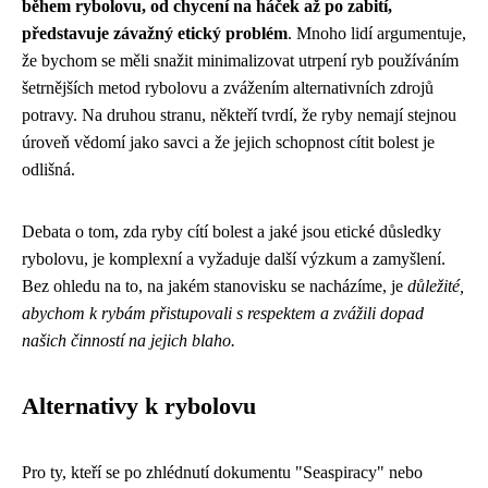
během rybolovu, od chycení na háček až po zabití,
představuje závažný etický problém
. Mnoho lidí argumentuje,
že bychom se měli snažit minimalizovat utrpení ryb používáním
šetrnějších metod rybolovu a zvážením alternativních zdrojů
potravy. Na druhou stranu, někteří tvrdí, že ryby nemají stejnou
úroveň vědomí jako savci a že jejich schopnost cítit bolest je
odlišná.
Debata o tom, zda ryby cítí bolest a jaké jsou etické důsledky
rybolovu, je komplexní a vyžaduje další výzkum a zamyšlení.
Bez ohledu na to, na jakém stanovisku se nacházíme, je
důležité,
abychom k rybám přistupovali s respektem a zvážili dopad
našich činností na jejich blaho.
Alternativy k rybolovu
Pro ty, kteří se po zhlédnutí dokumentu "Seaspiracy" nebo