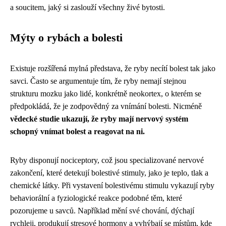
a soucitem, jaký si zaslouží všechny živé bytosti.
Mýty o rybách a bolesti
Existuje rozšířená mylná představa, že ryby necítí bolest tak jako
savci. Často se argumentuje tím, že ryby nemají stejnou
strukturu mozku jako lidé, konkrétně neokortex, o kterém se
předpokládá, že je zodpovědný za vnímání bolesti. Nicméně
vědecké studie ukazují, že ryby mají nervový systém
schopný vnímat bolest a reagovat na ni.
Ryby disponují nociceptory, což jsou specializované nervové
zakončení, které detekují bolestivé stimuly, jako je teplo, tlak a
chemické látky. Při vystavení bolestivému stimulu vykazují ryby
behaviorální a fyziologické reakce podobné těm, které
pozorujeme u savců. Například mění své chování, dýchají
rychleji, produkují stresové hormony a vyhýbají se místům, kde