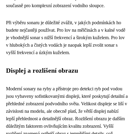
současně pro komplexní zobrazení vodního sloupce.
Při výběru sonaru je důležité zvážit, v jakých podmínkách ho
budete nejčastěji používat. Pro lov na mělčinách a v kalné vodě
je vhodnější sonar s nižší frekvencí a širokým kuželem. Pro lov
v hlubokých a čistých vodách je naopak lepší zvolit sonar s
vyšší frekvencí a úzkým kuželem.
Displej a rozlišení obrazu
Moderní sonary na ryby a přístroje pro detekci ryb pod vodou
jsou vybaveny sofistikovanými displeji, které poskytují detailní a
přehledné zobrazení podvodního světa. Velikost displeje se liší v
závislosti na modelu, ale obecně platí, že větší displej nabízí
lepší přehlednost a detailnější obraz. Rozlišení obrazu je dalším
důležitým faktorem ovlivňujícím kvalitu zobrazení. Vyšší
rozlišení znamená ostřejší obraz s jemnějšími detaily, což