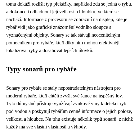
tomu dokáží rozlišit typ překážky, například zda se jedná o rybu,
a dokonce i odhadnout její velikost a hloubku, ve které se
nachází. Informace z procesoru se zobrazují na displeji, kde je
rybář vidí jako grafické znázornění vodního sloupce s
vyznačenými objekty. Sonary se tak stávají neocenitelným
pomocníkem pro rybáře, kteří díky nim mohou efektivněji
lokalizovat ryby a dosahovat lepších úlovků.
Typy sonarů pro rybáře
Sonary pro rybáře se staly nepostradatelným nástrojem pro
moderní rybáře, kteří chtějí zvýšit své šance na úspěšný lov.
Tyto důmyslné přístroje využívají zvukové vlny k detekci ryb
pod vodou a poskytují rybářům cenné informace o jejich poloze,
velikosti a hloubce. Na trhu existuje několik typů sonarů, z nichž
každý má své vlastní vlastnosti a výhody.