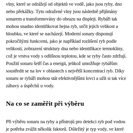
vlny, které se odrážejí od objektů ve vodě, jako jsou ryby, dno
nebo překážky. Tyto odražené vlny jsou následně přijímány
sonarem a transformovány do obrazu na displeji. Rybáři tak
mohou snadno identifikovat hejna ryb, určit jejich velikost a
hloubku, ve které se nacházejí. Moderní sonary disponují
pokročilými funkcemi, jako je například rozlišení ryb podle
velikosti, zobrazení struktury dna nebo identifikace termokliny,
což je vrstva vody s odlišnou teplotou, kde se ryby často zdržují.
Použití sonaru šetří čas a energii, jelikož umožňuje rybářům
soustředit se na lov v oblastech s největší koncentrací ryb. Díky
sonaru se rybáři mohou stát efektivnějšími lovci a užít si tak více
zábavy a úspěchů u vody.
Na co se zaměřit při výběru
Při výběru sonaru na ryby a přístrojů pro detekci ryb pod vodou
je potřeba zvážit několik faktorů. Důležitý je typ vody, ve které