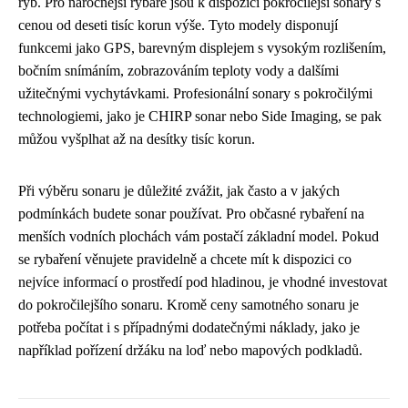
ryb. Pro náročnější rybáře jsou k dispozici pokročilejší sonary s
cenou od deseti tisíc korun výše. Tyto modely disponují
funkcemi jako GPS, barevným displejem s vysokým rozlišením,
bočním snímáním, zobrazováním teploty vody a dalšími
užitečnými vychytávkami. Profesionální sonary s pokročilými
technologiemi, jako je CHIRP sonar nebo Side Imaging, se pak
můžou vyšplhat až na desítky tisíc korun.
Při výběru sonaru je důležité zvážit, jak často a v jakých
podmínkách budete sonar používat. Pro občasné rybaření na
menších vodních plochách vám postačí základní model. Pokud
se rybaření věnujete pravidelně a chcete mít k dispozici co
nejvíce informací o prostředí pod hladinou, je vhodné investovat
do pokročilejšího sonaru. Kromě ceny samotného sonaru je
potřeba počítat i s případnými dodatečnými náklady, jako je
například pořízení držáku na loď nebo mapových podkladů.