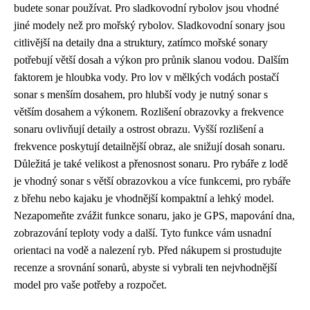
budete sonar používat. Pro sladkovodní rybolov jsou vhodné
jiné modely než pro mořský rybolov. Sladkovodní sonary jsou
citlivější na detaily dna a struktury, zatímco mořské sonary
potřebují větší dosah a výkon pro průnik slanou vodou. Dalším
faktorem je hloubka vody. Pro lov v mělkých vodách postačí
sonar s menším dosahem, pro hlubší vody je nutný sonar s
větším dosahem a výkonem. Rozlišení obrazovky a frekvence
sonaru ovlivňují detaily a ostrost obrazu. Vyšší rozlišení a
frekvence poskytují detailnější obraz, ale snižují dosah sonaru.
Důležitá je také velikost a přenosnost sonaru. Pro rybáře z lodě
je vhodný sonar s větší obrazovkou a více funkcemi, pro rybáře
z břehu nebo kajaku je vhodnější kompaktní a lehký model.
Nezapomeňte zvážit funkce sonaru, jako je GPS, mapování dna,
zobrazování teploty vody a další. Tyto funkce vám usnadní
orientaci na vodě a nalezení ryb. Před nákupem si prostudujte
recenze a srovnání sonarů, abyste si vybrali ten nejvhodnější
model pro vaše potřeby a rozpočet.