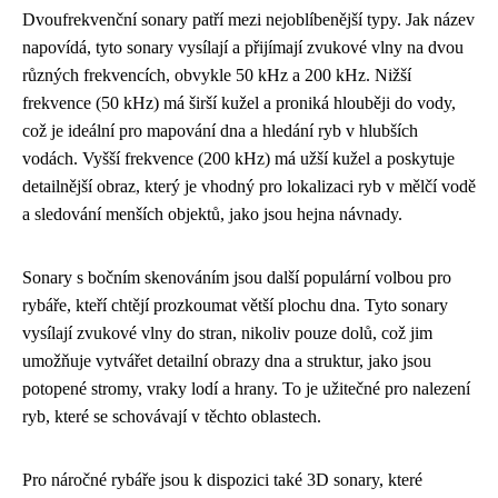
Dvoufrekvenční sonary patří mezi nejoblíbenější typy. Jak název
napovídá, tyto sonary vysílají a přijímají zvukové vlny na dvou
různých frekvencích, obvykle 50 kHz a 200 kHz. Nižší
frekvence (50 kHz) má širší kužel a proniká hlouběji do vody,
což je ideální pro mapování dna a hledání ryb v hlubších
vodách. Vyšší frekvence (200 kHz) má užší kužel a poskytuje
detailnější obraz, který je vhodný pro lokalizaci ryb v mělčí vodě
a sledování menších objektů, jako jsou hejna návnady.
Sonary s bočním skenováním jsou další populární volbou pro
rybáře, kteří chtějí prozkoumat větší plochu dna. Tyto sonary
vysílají zvukové vlny do stran, nikoliv pouze dolů, což jim
umožňuje vytvářet detailní obrazy dna a struktur, jako jsou
potopené stromy, vraky lodí a hrany. To je užitečné pro nalezení
ryb, které se schovávají v těchto oblastech.
Pro náročné rybáře jsou k dispozici také 3D sonary, které