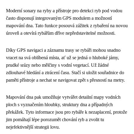
Moderní sonary na ryby a přístroje pro detekci ryb pod vodou
často disponují integrovaným GPS modulem a možností
mapování dna. Tato funkce posouvá zážitek z rybaření na novou
úroveň a otevírá rybářům dříve nepředstavitelné možnosti.
Díky GPS navigaci a záznamu trasy se rybáři mohou snadno
vracet na svá oblíbená místa, ať už se jedná o hluboké jámy,
prudké srázy nebo mělčiny s vodní vegetací. Už žádné
zdlouhavé hledání a ztrácení času. Stačí si uložit souřadnice do
paměti přístroje a nechat se navigovat zpět s přesností na metry.
Mapování dna pak umožňuje vytvářet detailní mapy vodních
ploch s vyznačením hloubky, struktury dna a případných
překážek. Tyto informace jsou pro rybáře k nezaplacení, protože
jim pomáhají lépe porozumět chování ryb a zvolit tu
nejefektivnější strategii lovu.