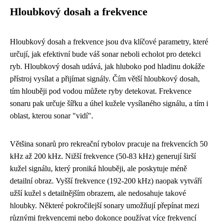
Hloubkový dosah a frekvence
Hloubkový dosah a frekvence jsou dva klíčové parametry, které
určují, jak efektivní bude váš sonar neboli echolot pro detekci
ryb. Hloubkový dosah udává, jak hluboko pod hladinu dokáže
přístroj vysílat a přijímat signály. Čím větší hloubkový dosah,
tím hlouběji pod vodou můžete ryby detekovat. Frekvence
sonaru pak určuje šířku a úhel kužele vysílaného signálu, a tím i
oblast, kterou sonar "vidí".
Většina sonarů pro rekreační rybolov pracuje na frekvencích 50
kHz až 200 kHz. Nižší frekvence (50-83 kHz) generují širší
kužel signálu, který proniká hlouběji, ale poskytuje méně
detailní obraz. Vyšší frekvence (192-200 kHz) naopak vytváří
užší kužel s detailnějším obrazem, ale nedosahuje takové
hloubky. Některé pokročilejší sonary umožňují přepínat mezi
různými frekvencemi nebo dokonce používat více frekvencí