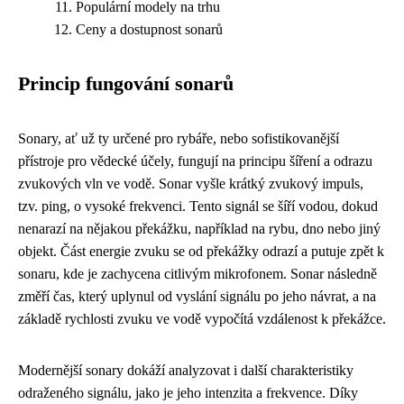
Populární modely na trhu
Ceny a dostupnost sonarů
Princip fungování sonarů
Sonary, ať už ty určené pro rybáře, nebo sofistikovanější
přístroje pro vědecké účely, fungují na principu šíření a odrazu
zvukových vln ve vodě. Sonar vyšle krátký zvukový impuls,
tzv. ping, o vysoké frekvenci. Tento signál se šíří vodou, dokud
nenarazí na nějakou překážku, například na rybu, dno nebo jiný
objekt. Část energie zvuku se od překážky odrazí a putuje zpět k
sonaru, kde je zachycena citlivým mikrofonem. Sonar následně
změří čas, který uplynul od vyslání signálu po jeho návrat, a na
základě rychlosti zvuku ve vodě vypočítá vzdálenost k překážce.
Modernější sonary dokáží analyzovat i další charakteristiky
odraženého signálu, jako je jeho intenzita a frekvence. Díky