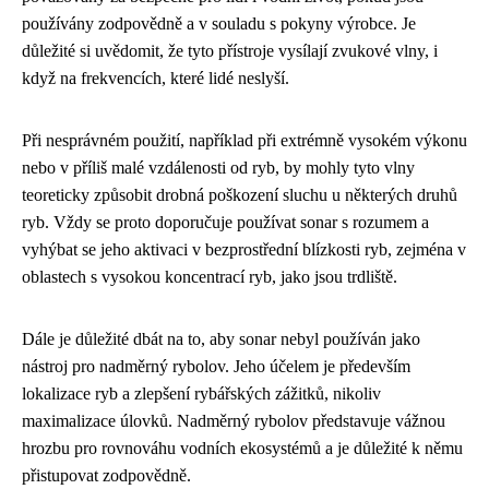
používány zodpovědně a v souladu s pokyny výrobce. Je
důležité si uvědomit, že tyto přístroje vysílají zvukové vlny, i
když na frekvencích, které lidé neslyší.
Při nesprávném použití, například při extrémně vysokém výkonu
nebo v příliš malé vzdálenosti od ryb, by mohly tyto vlny
teoreticky způsobit drobná poškození sluchu u některých druhů
ryb. Vždy se proto doporučuje používat sonar s rozumem a
vyhýbat se jeho aktivaci v bezprostřední blízkosti ryb, zejména v
oblastech s vysokou koncentrací ryb, jako jsou trdliště.
Dále je důležité dbát na to, aby sonar nebyl používán jako
nástroj pro nadměrný rybolov. Jeho účelem je především
lokalizace ryb a zlepšení rybářských zážitků, nikoliv
maximalizace úlovků. Nadměrný rybolov představuje vážnou
hrozbu pro rovnováhu vodních ekosystémů a je důležité k němu
přistupovat zodpovědně.