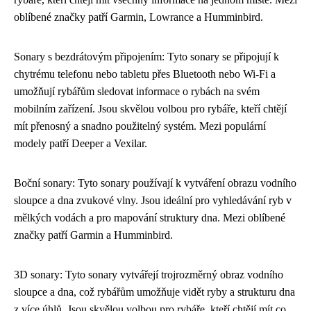
oblíbené značky patří Garmin, Lowrance a Humminbird.
Sonary s bezdrátovým připojením: Tyto sonary se připojují k
chytrému telefonu nebo tabletu přes Bluetooth nebo Wi-Fi a
umožňují rybářům sledovat informace o rybách na svém
mobilním zařízení. Jsou skvělou volbou pro rybáře, kteří chtějí
mít přenosný a snadno použitelný systém. Mezi populární
modely patří Deeper a Vexilar.
Boční sonary: Tyto sonary používají k vytváření obrazu vodního
sloupce a dna zvukové vlny. Jsou ideální pro vyhledávání ryb v
mělkých vodách a pro mapování struktury dna. Mezi oblíbené
značky patří Garmin a Humminbird.
3D sonary: Tyto sonary vytvářejí trojrozměrný obraz vodního
sloupce a dna, což rybářům umožňuje vidět ryby a strukturu dna
z více úhlů. Jsou skvělou volbou pro rybáře, kteří chtějí mít co