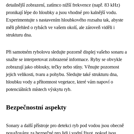
detailnější zobrazení, zatímco nižší frekvence (např. 83 kHz)
pronikají lépe do hloubky a jsou vhodné pro kalnější vodu.
Experimentujte s nastavením hloubkového rozsahu tak, abyste
měli přehled o rybách ve vašem okolí, ale zároveň viděli i
strukturu dna.
Při samotném rybolovu sledujte pozorně displej vašeho sonaru a
snažte se interpretovat zobrazené informace. Ryby se obvykle
zobrazují jako oblouky, tečky nebo stíny. Věnujte pozornost
jejich velikosti, tvaru a pohybu. Sledujte také strukturu dna,
hloubku vody a přítomnost vegetace, které vám napoví o
potenciálních místech výskytu ryb.
Bezpečnostní aspekty
Sonary a další přístroje pro detekci ryb pod vodou jsou obecně
považovány za bezpečné pro lidi i vodní život, pokud jsou