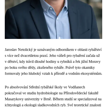
Jaroslav Netolický je uznávaným odborníkem v oblasti rybářství
s více než dvacetiletou praxí. Jeho vášeň pro rybaření začala už
v dětství, kdy trávil dlouhé hodiny u rybníků a řek jižní Moravy
po boku svého dědy, zkušeného rybáře. Právě tyto okamiky
formovaly jeho hluboký vztah k přírodě a vodním ekosystémům.
Po absolvování Střední rybářské školy ve Vodňanech
pokračoval ve studiu hydrobiologie na Přírodovědecké fakultě
Masarykovy univerzity v Brně. Během studií se specializoval na
ichtyologii a ekologii sladkovodních ryb. Své teoretické znalosti