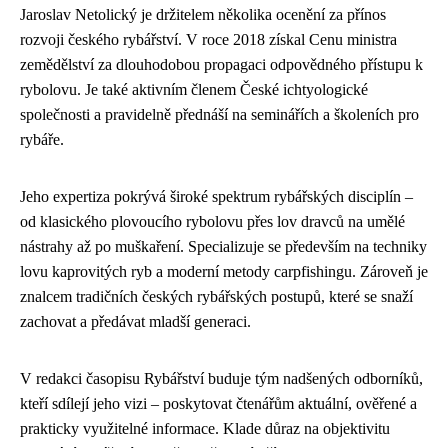
Jaroslav Netolický je držitelem několika ocenění za přínos
rozvoji českého rybářství. V roce 2018 získal Cenu ministra
zemědělství za dlouhodobou propagaci odpovědného přístupu k
rybolovu. Je také aktivním členem České ichtyologické
společnosti a pravidelně přednáší na seminářích a školeních pro
rybáře.
Jeho expertiza pokrývá široké spektrum rybářských disciplín –
od klasického plovoucího rybolovu přes lov dravců na umělé
nástrahy až po muškaření. Specializuje se především na techniky
lovu kaprovitých ryb a moderní metody carpfishingu. Zároveň je
znalcem tradičních českých rybářských postupů, které se snaží
zachovat a předávat mladší generaci.
V redakci časopisu Rybářství buduje tým nadšených odborníků,
kteří sdílejí jeho vizi – poskytovat čtenářům aktuální, ověřené a
prakticky využitelné informace. Klade důraz na objektivitu