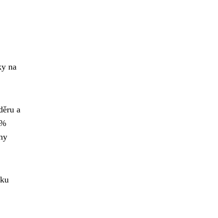
ky na
děru a
0%
hy
iku