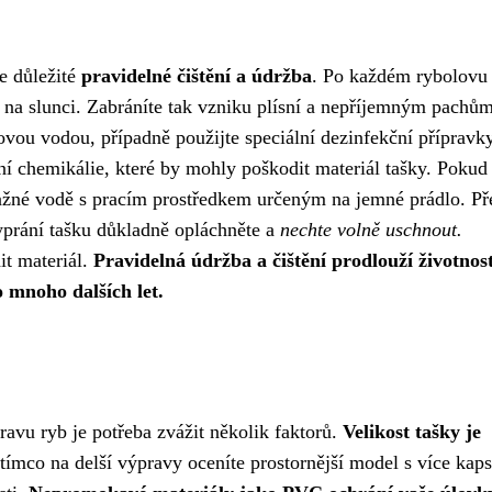
je důležité
pravidelné čištění a údržba
. Po každém rybolovu 
 na slunci. Zabráníte tak vzniku plísní a nepříjemným pachům
vou vodou, případně použijte speciální dezinfekční přípravk
í chemikálie, které by mohly poškodit materiál tašky. Pokud 
vlažné vodě s pracím prostředkem určeným na jemné prádlo. Př
yprání tašku důkladně opláchněte a
nechte volně uschnout.
it materiál.
Pravidelná údržba a čištění prodlouží životnost
o mnoho dalších let.
ravu ryb je potřeba zvážit několik faktorů.
Velikost tašky je
tímco na delší výpravy oceníte prostornější model s více kap