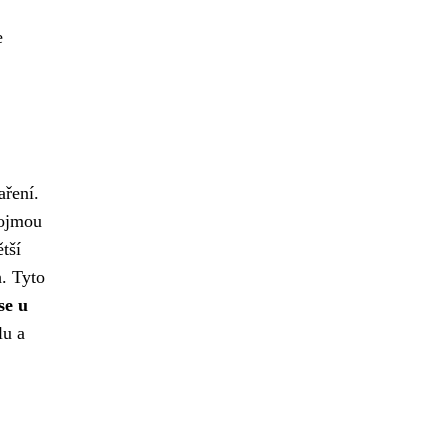
e
aření.
pojmou
tší
. Tyto
se u
lu a