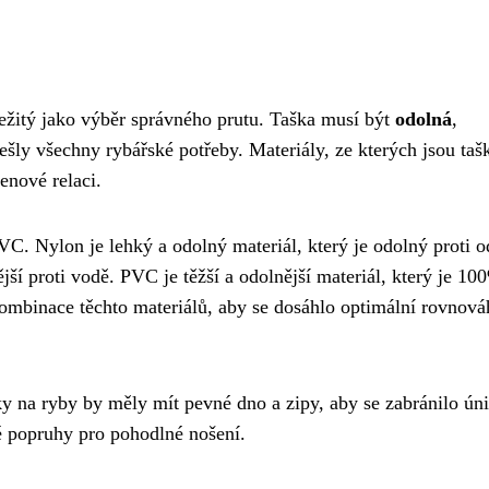
ležitý jako výběr správného prutu. Taška musí být
odolná
,
vešly všechny rybářské potřeby. Materiály, ze kterých jsou taš
cenové relaci.
PVC. Nylon je lehký a odolný materiál, který je odolný proti o
ější proti vodě. PVC je těžší a odolnější materiál, který je 10
ombinace těchto materiálů, aby se dosáhlo optimální rovnová
ky na ryby by měly mít pevné dno a zipy, aby se zabránilo ún
né popruhy pro pohodlné nošení.