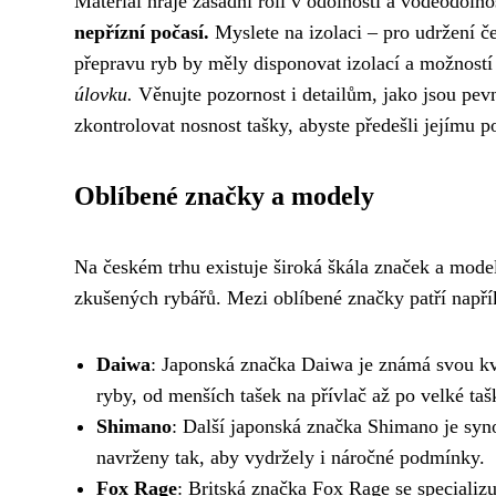
Materiál hraje zásadní roli v odolnosti a voděodolno
nepřízní počasí.
Myslete na izolaci – pro udržení če
přepravu ryb by měly disponovat izolací a možnost
úlovku.
Věnujte pozornost i detailům, jako jsou pev
zkontrolovat nosnost tašky, abyste předešli jejímu p
Oblíbené značky a modely
Na českém trhu existuje široká škála značek a modelů
zkušených rybářů. Mezi oblíbené značky patří napří
Daiwa
: Japonská značka Daiwa je známá svou kva
ryby, od menších tašek na přívlač až po velké taš
Shimano
: Další japonská značka Shimano je syno
navrženy tak, aby vydržely i náročné podmínky.
Fox Rage
: Britská značka Fox Rage se specializu