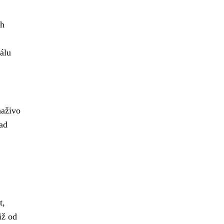
ch
álu
naživo
sad
t,
iž od