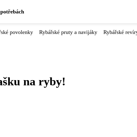
 potřebách
řské povolenky
Rybářské pruty a navijáky
Rybářské revír
ašku na ryby!