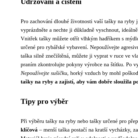
Udržování a čištění
Pro zachování dlouhé životnosti vaší tašky na ryby 
vyprázdněte a nechte ji důkladně vyschnout, ideálně
Vnitřek tašky můžete otřít vlhkým hadříkem s mýdlo
určené pro rybářské vybavení. Nepoužívejte agresivn
taška silně znečištěná, můžete ji vyprat v ruce ve 
praním zkontrolujte pokyny výrobce na štítku. Po v
Nepoužívejte sušičku
, horký vzduch by mohl poškod
tašky na ryby a zajistí, aby vám dobře sloužila p
Tipy pro výběr
Při výběru tašky na ryby nebo tašky určené pro přep
klíčová
– menší taška postačí na kratší vycházky, za