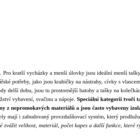
e. Pro kratší vycházky a menší úlovky jsou ideální menší tašk
ské potřeby, jako jsou krabičky na nástrahy, cívky s vlascem
ody delší dobu, jsou tu prostornější batohy a tašky na kolečká
ožství vybavení, svačinu a nápoje.
Speciální kategorii tvoří 
ny z nepromokavých materiálů a jsou často vybaveny izol
y mají i zabudovaný provzdušňovací systém, který prodlužu
é zvážit velikost, materiál, počet kapes a další funkce, které 