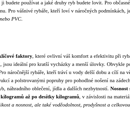
o ji budete používat a jaké druhy ryb budete lovit. Pro občasné
nu. Pro vášnivé rybáře, kteří loví v náročných podmínkách, j
u nebo PVC
.
klíčové faktory
, které ovlivní váš komfort a efektivitu při ryb
", jsou ideální pro kratší vycházky a menší úlovky. Obvykle 
o náročnější rybáře, kteří tráví u vody delší dobu a cílí na vě
trukcí a polstrovanými popruhy pro pohodlné nošení na zádech
, náhradního oblečení, jídla a dalších nezbytností.
Nosnost 
 kilogramů až po desítky kilogramů
, v závislosti na materiá
likost a nosnost, ale také voděodolnost, prodyšnost a celkovou