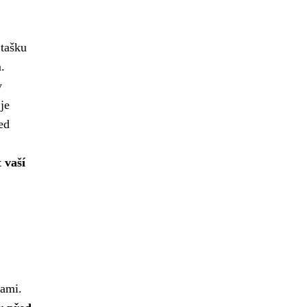
tašku
.
y
je
ed
 vaší
sami.