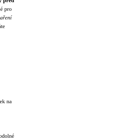
y před
né pro
paření
ňte
šek na
 odolné