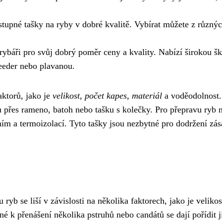
upné tašky na ryby v dobré kvalitě. Vybírat můžete z různý
ybáři pro svůj dobrý poměr ceny a kvality. Nabízí širokou šk
feeder nebo plavanou.
aktorů, jako je
velikost
,
počet kapes
,
materiál
a voděodolnost.
ku přes rameno, batoh nebo tašku s kolečky. Pro přepravu ryb 
ním a termoizolací. Tyto tašky jsou nezbytné pro dodržení zá
yb se liší v závislosti na několika faktorech, jako je velikos
é k přenášení několika pstruhů nebo candátů se dají pořídit j