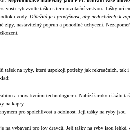
sti.
Nepromokavé materiály jako PVC ochrání vaše úlovk
rstvosti ryb zvolte tašku s termoizolační vrstvou. Tašky urče
í odtoku vody.
Důležitá je i prodyšnost, aby nedocházelo k za
né zipy, nastavitelný popruh a pohodlné uchycení. Nezapome
oškození.
 tašek na ryby, které uspokojí potřeby jak rekreačních, tak i
klad:
litou a inovativními technologiemi. Nabízí širokou škálu ta
ky na kapry.
nymem pro spolehlivost a odolnost. Její tašky na ryby jsou
je na vybavení pro lov dravců. Její tašky na ryby jsou lehké,