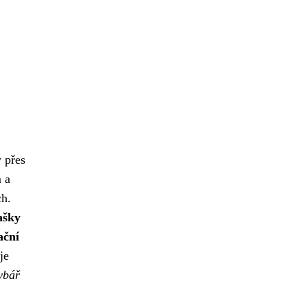
y přes
 a
ch.
tašky
ační
je
rybář