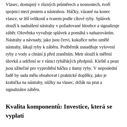
Vlasec, dostupný v různých průměrech a nosnostech, tvoří
spojnici mezi prutem a nástrahou. Háčky, vázané na konec
vlasce, se liší velikostí a tvarem podle cílové ryby. Splávek
slouží k nadnášení nástrahy v požadované hloubce a signalizuje
záběr. Olověnka vyvažuje splávek a pomáhá s nahazováním.
Nástrahy a návnady, jako jsou červi, kukuřice nebo umělé
nástrahy, lákají ryby k záběru. Podběrník usnadňuje vylovení
ryby z vody a chrání ji před zraněním. Metr slouží k měření
úlovků a udržení se v rámci rybářských předpisů. Kleště a pean
jsou užitečné pro vyproštění háčku z tlamy ryby. V neposlední
řadě by sada měla obsahovat i praktické doplňky, jako je
krabička na nástrahy, nůžky na vlasec, držák na prut a
signalizátor záběru.
Kvalita komponentů: Investice, která se
vyplatí