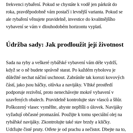
frekvenci rybaření. Pokud se chystáte k vodě jen párkrát do
roka, pravděpodobně vám postačí i levnější varianta. Pokud se
ale rybaření věnujete pravidelně, investice do kvalitnějšího
vybavení se vám v dlouhodobém horizontu vyplatí.
Údržba sady: Jak prodloužit její životnost
Sada na ryby a veškeré rybářské vybavení vám déle vydrží,
když se o ně budete správně starat. Po každém rybolovu je
důležité nechat náčiní uschnout. Zabráníte tak korozi kovových
částí, jako jsou háčky, olůvka a navijáky. Vlhké prostředí
podporuje rezivění, proto nenechávejte mokré vybavení v
uzavřených obalech. Pravidelně kontrolujte stav vlasců a šňůr.
Poškozený vlasec vyměňte, abyste nepřišli o úlovek. Navijáky
vyžadují občasné promazání. Použijte k tomu speciální olej na
rybářské navijáky. Zkontrolujte také stav brzdy a kličky.
Udržujte čisté pruty. Otřete je od prachu a nečistot. Dbejte na to,