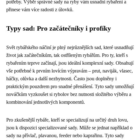
potřeby. Výběr správné sady na ryby vám usnadní rybaření a
přinese vám více radosti z úlovků.
Typy sad: Pro začátečníky i profíky
Svět rybářského náčiní je plný nejrůznějších sad, které usnadňují
život jak začátečníkům, tak ostříleným rybářům. Pro ty, kteří s
rybařením teprve začínají, jsou ideální komplexní sady. Obsahují
vše potřebné k prvním lovícím výpravám – prut, naviják, vlasec,
háčky, olůvka a další nezbytnosti. Často jsou doplněny i
praktickým pouzdrem pro snadné přenášení. Tyto sady umožňují
nováčkům vyzkoušet si rybolov bez nutnosti složitého výběru a
kombinování jednotlivých komponentů.
Pro zkušenější rybáře, kteří se specializují na určitý druh lovu,
jsou k dispozici specializované sady. Může se jednat například o
sady na přívlač, plavanou, feeder nebo kaprařinu. Tyto sady