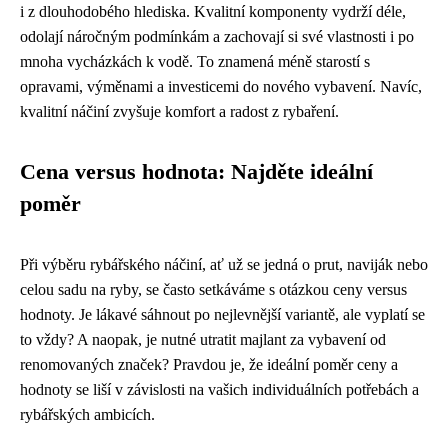
i z dlouhodobého hlediska. Kvalitní komponenty vydrží déle,
odolají náročným podmínkám a zachovají si své vlastnosti i po
mnoha vycházkách k vodě. To znamená méně starostí s
opravami, výměnami a investicemi do nového vybavení. Navíc,
kvalitní náčiní zvyšuje komfort a radost z rybaření.
Cena versus hodnota: Najděte ideální
poměr
Při výběru rybářského náčiní, ať už se jedná o prut, naviják nebo
celou sadu na ryby, se často setkáváme s otázkou ceny versus
hodnoty. Je lákavé sáhnout po nejlevnější variantě, ale vyplatí se
to vždy? A naopak, je nutné utratit majlant za vybavení od
renomovaných značek? Pravdou je, že ideální poměr ceny a
hodnoty se liší v závislosti na vašich individuálních potřebách a
rybářských ambicích.