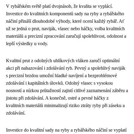
V rybářském světě platí dvojnásob, že kvalita se vyplácí.
Investice do kvalitních komponentů sady na ryby a rybářského
náčiní přináší dlouhodobé výhody, které ocení každý rybář. Ať
už se jedná o prut, naviják, vlasec nebo háčky, volba kvalitních
materiálů a precizní zpracování zaručují spolehlivost, odolnost a
lepší výsledky u vody.
Kvalitní prut z odolných uhlíkových vláken zaručí optimální
akci při nahazování i zdolávání ryb. Pevný a spolehlivý naviják
s precizní brzdou umožní hladké navíjení a bezproblémové
zdolávání i kapitálních úlovků. Odolný vlasec s vysokou
nosností a nízkou průtažností zajistí citlivé zaznamenání záběru a
jistotu při zdolávání. A konečně, ostré a pevné háčky z
kvalitních materiálů minimalizují riziko ztráty ryby při záseku a
zdolávání.
Investice do kvalitní sady na ryby a rybářského náčiní se vyplatí