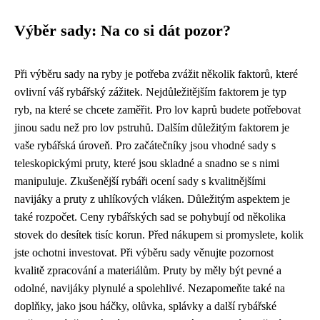
Výběr sady: Na co si dát pozor?
Při výběru sady na ryby je potřeba zvážit několik faktorů, které
ovlivní váš rybářský zážitek. Nejdůležitějším faktorem je typ
ryb, na které se chcete zaměřit. Pro lov kaprů budete potřebovat
jinou sadu než pro lov pstruhů. Dalším důležitým faktorem je
vaše rybářská úroveň. Pro začátečníky jsou vhodné sady s
teleskopickými pruty, které jsou skladné a snadno se s nimi
manipuluje. Zkušenější rybáři ocení sady s kvalitnějšími
navijáky a pruty z uhlíkových vláken. Důležitým aspektem je
také rozpočet. Ceny rybářských sad se pohybují od několika
stovek do desítek tisíc korun. Před nákupem si promyslete, kolik
jste ochotni investovat. Při výběru sady věnujte pozornost
kvalitě zpracování a materiálům. Pruty by měly být pevné a
odolné, navijáky plynulé a spolehlivé. Nezapomeňte také na
doplňky, jako jsou háčky, olůvka, splávky a další rybářské