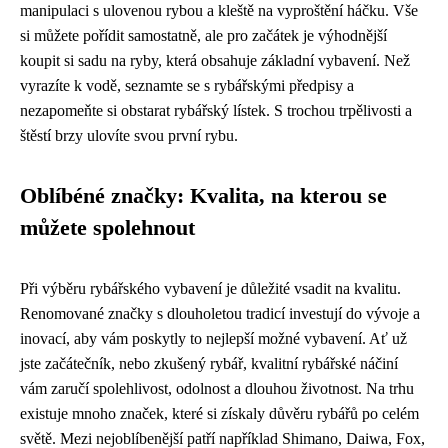
manipulaci s ulovenou rybou a kleště na vyproštění háčku. Vše
si můžete pořídit samostatně, ale pro začátek je výhodnější
koupit si sadu na ryby, která obsahuje základní vybavení. Než
vyrazíte k vodě, seznamte se s rybářskými předpisy a
nezapomeňte si obstarat rybářský lístek. S trochou trpělivosti a
štěstí brzy ulovíte svou první rybu.
Oblíbéné značky: Kvalita, na kterou se
můžete spolehnout
Při výběru rybářského vybavení je důležité vsadit na kvalitu.
Renomované značky s dlouholetou tradicí investují do vývoje a
inovací, aby vám poskytly to nejlepší možné vybavení. Ať už
jste začátečník, nebo zkušený rybář, kvalitní rybářské náčiní
vám zaručí spolehlivost, odolnost a dlouhou životnost. Na trhu
existuje mnoho značek, které si získaly důvěru rybářů po celém
světě. Mezi nejoblíbenější patří například Shimano, Daiwa, Fox,