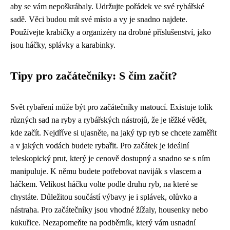
aby se vám nepoškrábaly. Udržujte pořádek ve své rybářské
sadě. Věci budou mít své místo a vy je snadno najdete.
Používejte krabičky a organizéry na drobné příslušenství, jako
jsou háčky, splávky a karabinky.
Tipy pro začátečníky: S čím začít?
Svět rybaření může být pro začátečníky matoucí. Existuje tolik
různých sad na ryby a rybářských nástrojů, že je těžké vědět,
kde začít. Nejdříve si ujasněte, na jaký typ ryb se chcete zaměřit
a v jakých vodách budete rybařit. Pro začátek je ideální
teleskopický prut, který je cenově dostupný a snadno se s ním
manipuluje. K němu budete potřebovat naviják s vlascem a
háčkem. Velikost háčku volte podle druhu ryb, na které se
chystáte. Důležitou součástí výbavy je i splávek, olůvko a
nástraha. Pro začátečníky jsou vhodné žížaly, housenky nebo
kukuřice. Nezapomeňte na podběrník, který vám usnadní