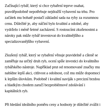
Začínající rybář, který si chce rybaření teprve osahat,
pravděpodobně nepotřebuje nejdražší vybavení na trhu. Pro
začátek mu bohatě postačí základní sada na ryby za rozumnou
cenu. Důležité je, aby náčiní bylo kvalitní a odolné, aby
vydrželo i méně šetrné zacházení. S rostoucími zkušenostmi a
nároky pak může rybář investovat do kvalitnějšího a
specializovanějšího vybavení.
Zkušený rybář, který se rybaření věnuje pravidelně a cíleně se
zaměřuje na určitý druh ryb, ocení spíše investici do kvalitního
rybářského nástroje. Například prut od renomované značky mu
nabídne lepší akci, citlivost a odolnost, což mu může dopomoci
k lepším úlovkům. Podobně i kvalitní naviják s precizní brzdou
a hladkým chodem zaručí bezproblémové zdolávání i
kapitálních ryb.
Při hledání ideálního poměru ceny a hodnoty je důležité zvážit i