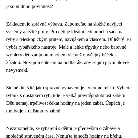
jako nudnou povinnost?
Základem je správná výbava. Zapomeňte na složité navíjecí
systémy a těžké pruty. Pro děti je ideální jednoduchá sada na
ryby s teleskopickým prutem, navijákem a vlascem. Důležitý je i
výběr rybářského nástroje. Malé a lehké třpytky nebo barevné
woblery děti zaujmou mnohem víc než obyčejný háček s
žížalou. Nezapomeňte ani na podběrák, aby se jim první úlovek
nevysmekl.
Stejně důležité jako správné vybavení je i vhodné místo. Vyberte
rybník s dostatkem ryb, kde je velká pravděpodobnost záběru.
Děti nemají trpělivost čekat hodiny na jeden záběr. Úspěch je
motivuje k dalšímu rybaření.
Nezapomeňte, že rybaření s dětmi je především o zábavě a
společně stráveném čase. Nenuťte je sedět hodiny na břehu,