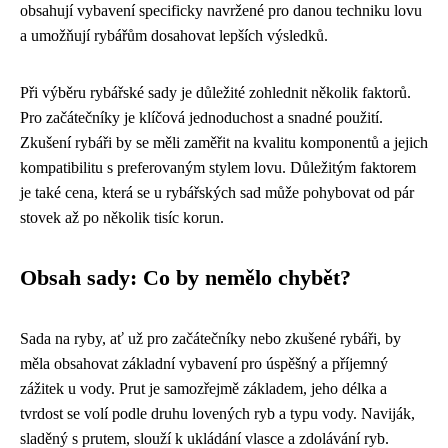
obsahují vybavení specificky navržené pro danou techniku lovu
a umožňují rybářům dosahovat lepších výsledků.
Při výběru rybářské sady je důležité zohlednit několik faktorů.
Pro začátečníky je klíčová jednoduchost a snadné použití.
Zkušení rybáři by se měli zaměřit na kvalitu komponentů a jejich
kompatibilitu s preferovaným stylem lovu. Důležitým faktorem
je také cena, která se u rybářských sad může pohybovat od pár
stovek až po několik tisíc korun.
Obsah sady: Co by nemělo chybět?
Sada na ryby, ať už pro začátečníky nebo zkušené rybáři, by
měla obsahovat základní vybavení pro úspěšný a příjemný
zážitek u vody. Prut je samozřejmě základem, jeho délka a
tvrdost se volí podle druhu lovených ryb a typu vody. Naviják,
sladěný s prutem, slouží k ukládání vlasce a zdolávání ryb.