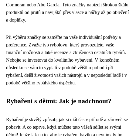
Cormoran nebo Abu Garcia. Tyto značky nabízejí širokou škálu
produktů od prutů a navijáků přes vlasce a háčky až po oblečení
a doplňky.
Při výběru značky se zaměřte na vaše individuální potřeby a
preference. Zvažte typ rybolovu, který provozujete, vaše
finanční možnosti a také recenze a zkušenosti ostatních rybářů.
Nebojte se investovat do kvalitního vybavení. V konečném
důsledku se vám to vyplatí v podobě většího pohodlí při
rybaření, delší životnosti vašich nástrojů a v neposlední řadě i v
podobě většího rybářského úspěchu.
Rybaření s dětmi: Jak je nadchnout?
Rybaření je skvělý způsob, jak si užít čas v přírodě a zároveň se
pobavit. A co teprve, když můžete tuto vášeň sdílet se svými
dětmi! Jenže jak na to, aby je rybaření bavilo a nevnímaly ho