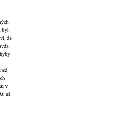
ných
h byl
ví, že
ravda
chyby
 než
ich
ku v
ť už