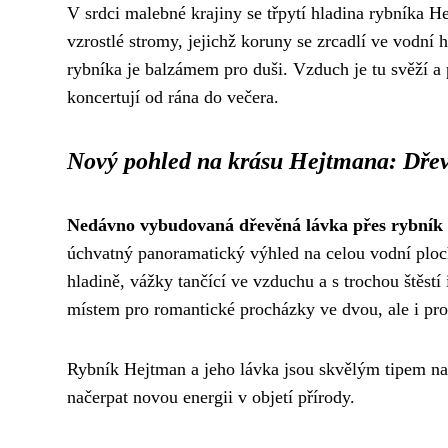
V srdci malebné krajiny se třpytí hladina rybníka H
vzrostlé stromy, jejichž koruny se zrcadlí ve vodní
rybníka je balzámem pro duši. Vzduch je tu svěží a 
koncertují od rána do večera.
Nový pohled na krásu Hejtmana: Dře
Nedávno vybudovaná dřevěná lávka přes rybník 
úchvatný panoramatický výhled na celou vodní ploch
hladině, vážky tančící ve vzduchu a s trochou štěstí
místem pro romantické procházky ve dvou, ale i pro
Rybník Hejtman a jeho lávka jsou skvělým tipem na v
načerpat novou energii v objetí přírody.