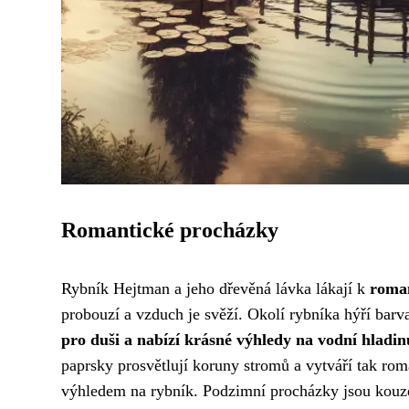
Romantické procházky
Rybník Hejtman a jeho dřevěná lávka lákají k
roma
probouzí a vzduch je svěží. Okolí rybníka hýří bar
pro duši a nabízí krásné výhledy na vodní hladin
paprsky prosvětlují koruny stromů a vytváří tak ro
výhledem na rybník. Podzimní procházky jsou kouze