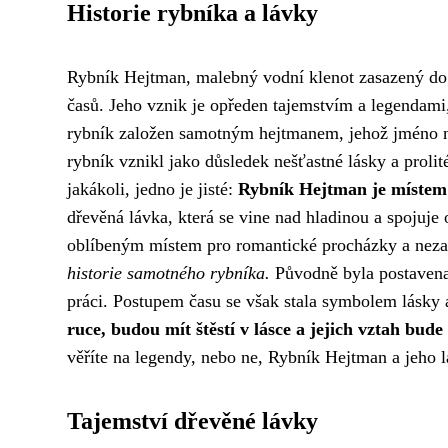
Historie rybníka a lávky
Rybník Hejtman, malebný vodní klenot zasazený do m
časů. Jeho vznik je opředen tajemstvím a legendami,
rybník založen samotným hejtmanem, jehož jméno ne
rybník vznikl jako důsledek nešťastné lásky a prolit
jakákoli, jedno je jisté:
Rybník Hejtman je místem
dřevěná lávka, která se vine nad hladinou a spojuje
oblíbeným místem pro romantické procházky a nez
historie samotného rybníka.
Původně byla postavena
práci. Postupem času se však stala symbolem lásky 
ruce, budou mít štěstí v lásce a jejich vztah bud
věříte na legendy, nebo ne, Rybník Hejtman a jeho l
Tajemství dřevěné lávky