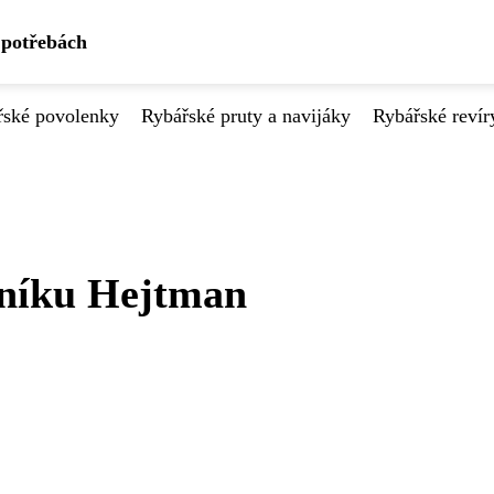
 potřebách
řské povolenky
Rybářské pruty a navijáky
Rybářské revír
bníku Hejtman