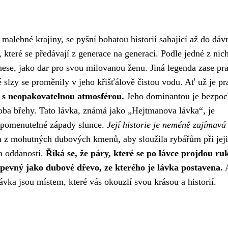
alebné krajiny, se pyšní bohatou historií sahající až do dáv
 které se předávají z generace na generaci. Podle jedné z nic
se, jako dar pro svou milovanou ženu. Jiná legenda zase pra
é slzy se proměnily v jeho křišťálově čistou vodu. Ať už je p
 s neopakovatelnou atmosférou.
Jeho dominantou je bezpo
 oba břehy. Tato lávka, známá jako „Hejtmanova lávka“, je
apomenutelné západy slunce.
Její historie je neméně zajímavá
 z mohutných dubových kmenů, aby sloužila rybářům při jej
a oddanosti.
Říká se, že páry, které se po lávce projdou ru
e pevný jako dubové dřevo, ze kterého je lávka postavena.
A
ávka jsou místem, které vás okouzlí svou krásou a historií.