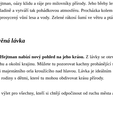
ejtman, oázy klidu a ráje pro milovníky přírody. Jeho břehy l
 hladině a vytváří tak pohádkovou atmosféru. Procházka kolem
prosycený vůní lesa a vody. Zelené rákosí šumí ve větru a ptá
věná lávka
Hejtman nabízí nový pohled na jeho krásu.
Z lávky se ote
u a okolní krajinu. Můžete tu pozorovat kachny prohánějící 
 i majestátního orla kroužícího nad hlavou. Lávka je ideálním
 rodiny s dětmi, které tu mohou obdivovat krásu přírody.
ýlet pro všechny, kteří si chtějí odpočinout od ruchu města 