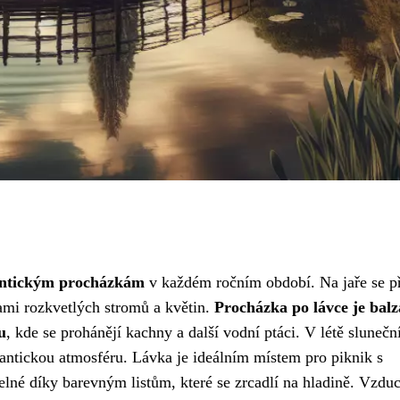
ntickým procházkám
v každém ročním období. Na jaře se p
vami rozkvetlých stromů a květin.
Procházka po lávce je ba
u
, kde se prohánějí kachny a další vodní ptáci. V létě slunečn
mantickou atmosféru. Lávka je ideálním místem pro piknik s
lné díky barevným listům, které se zrcadlí na hladině. Vzdu