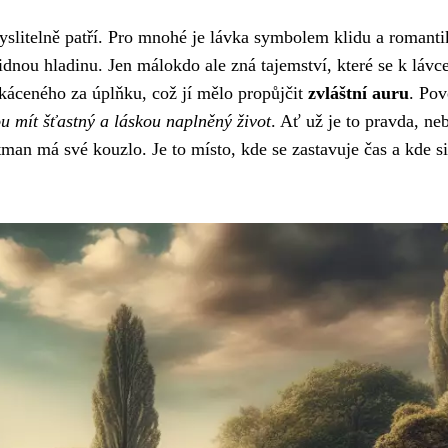
slitelně patří. Pro mnohé je lávka symbolem klidu a romanti
nou hladinu. Jen málokdo ale zná tajemství, které se k lávc
áceného za úplňku, což jí mělo propůjčit
zvláštní auru
. Pov
ou mít šťastný a láskou naplněný život
. Ať už je to pravda, ne
tman má své kouzlo. Je to místo, kde se zastavuje čas a kde si