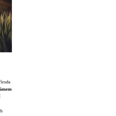
říroda
lzámem
í
ch