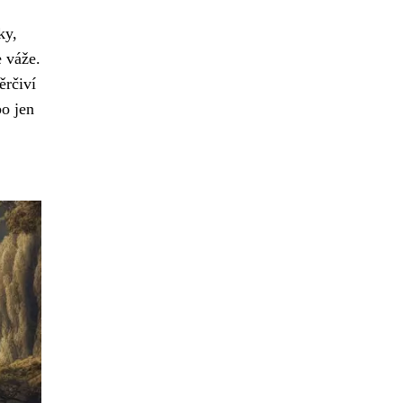
ky,
e váže.
ěrčiví
bo jen