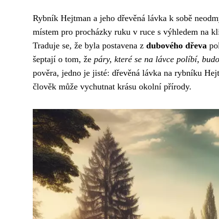
Rybník Hejtman a jeho dřevěná lávka k sobě neodmy
místem pro procházky ruku v ruce s výhledem na klid
Traduje se, že byla postavena z
dubového dřeva
pok
šeptají o tom, že
páry, které se na lávce políbí, bud
pověra, jedno je jisté: dřevěná lávka na rybníku Hej
člověk může vychutnat krásu okolní přírody.